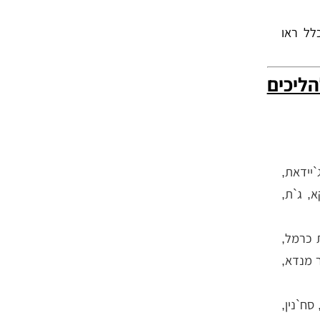
לל ראו
הליכים
`יידאת,
א, ג`ת,
ת כרמל,
ר מנדא,
סח`נין,