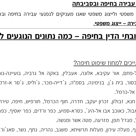
 עבירה בחיפה ובסביבתה
 משפטי ולייצוג משפטי שאנו מעניקים לנפגעי עבירה בחיפה ובכ
ירה – ייצוג משפטי
.
תי הדין בחיפה – כמה נתונים הנוגעים ל
ייכים למחוז שיפוט חיפה?
-פחם, אור עקיבא, אלונה, אעבלין, באקה אל גרביה, בועיינה-נוג
ור, בית ג`ן, בנימינה, בסמ”ה, ג`דייה-מכר, ג`וליס, ג`סר א-זרק
אל-כרמל.
חנא, זבולון, זכרון יעקב, חדרה, חוף הכרמל, חורפיש, חיפה, טיר
אבול, כאוכב אבו אל-היג`, כסרא-סמיע, כפר ורדים, כפר יאסיף, כפ
 מגדל תפן, מזרעה, מטה אשר ומנשה.
, מעלה עירון, מעלות תרשיחא, משגב, נהריה, נחף, נשר, סאג`ור, 