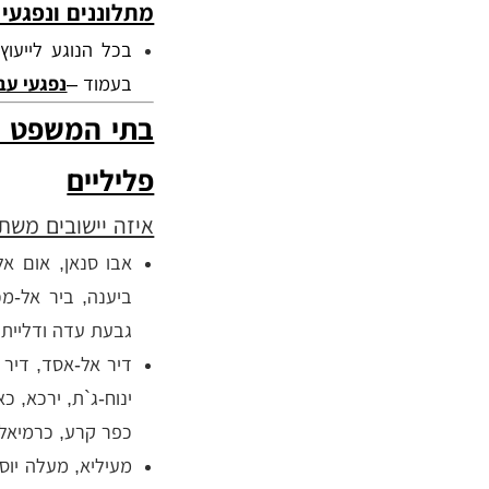
מתלוננים ונפגעי
בכל הנוגע לייעוץ
בעמוד –
נפגעי עב
בתי המשפט וב
פליליים
איזה יישובים משת
אבו סנאן, אום אל
ביענה, ביר אל-מכס
גבעת עדה ודליית 
דיר אל-אסד, דיר 
ינוח-ג`ת, ירכא, כ
כפר קרע, כרמיאל,
מעיליא, מעלה יוסף