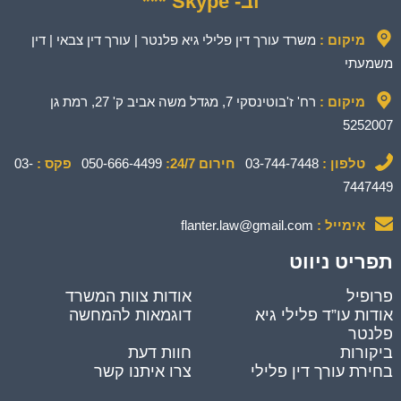
וב- Skype ***
מיקום :
משרד עורך דין פלילי גיא פלנטר | עורך דין צבאי | דין
משמעתי
מיקום :
רח' ז'בוטינסקי 7, מגדל משה אביב ק' 27, רמת גן
5252007
טלפון :
03-744-7448
חירום 24/7:
050-666-4499
פקס :
03-
7447449
אימייל :
flanter.law@gmail.com
תפריט ניווט
פרופיל
אודות צוות המשרד
אודות עו”ד פלילי גיא
דוגמאות להמחשה
פלנטר
ביקורות
חוות דעת
בחירת עורך דין פלילי
צרו איתנו קשר