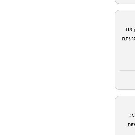
 אם
הגעתם
עם
טות