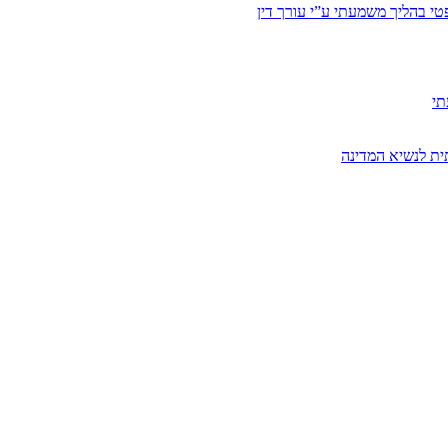
י בהליך משמעתי ע”י עורך דין
תי
ית לנשיא המדינה