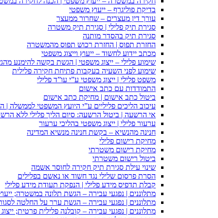
חקירה במשטרה – ייעוץ משפטי | הכנה לחקירה במשט
בדיקת פוליגרף – ייעוץ משפטי
עורך דין מעצרים – שחרור ממעצר
סגירת תיק פלילי | סגירת תיק משטרה
סגירת תיק בהסדר מותנה
החזרת תפוס | החזרת רכוש תפוס מהמשטרה
מכתב יידוע לחשוד – ייעוץ וייצוג משפטי
שימוע פלילי – ייצוג משפטי | הגשת בקשה להימנע מהגשת
שימוע לפני השעיה בעקבות פתיחת חקירה פלילית
משפט פלילי | ייצוג משפטי ע”י עו”ד פלילי
התמודדות עם כתב אישום
ביטול כתב אישום | מחיקת כתב אישום
עיכוב הליכים פליליים ע”י היועץ המשפטי לממשלה | 
אי הרשעה | ביטול הרשעה: סיום הליך פלילי ללא הרש
ערעור פלילי | ייצוג משפטי בהליכי ערעור
חנינה מהנשיא – בקשת חנינה מנשיא המדינה
מחיקת רישום פלילי
מחיקת רישום משטרתי
ביטול רישום משטרתי
שינוי עילת סגירת תיק חקירה לחוסר אשמה
הסרת פרסום שלילי נגד חשוד או נאשם בפלילים
קבלת תדפיס מידע פלילי | הנפקת תעודת מידע פלילי
מתלוננים | נפגעי עבירה – הגשת תלונה במשטרה; ייעו
מתלוננים | נפגעי עבירה – הגשת ערר על החלטה לסגור
מתלוננים | נפגעי עבירה – קובלנה פלילית פרטית; ייצוג