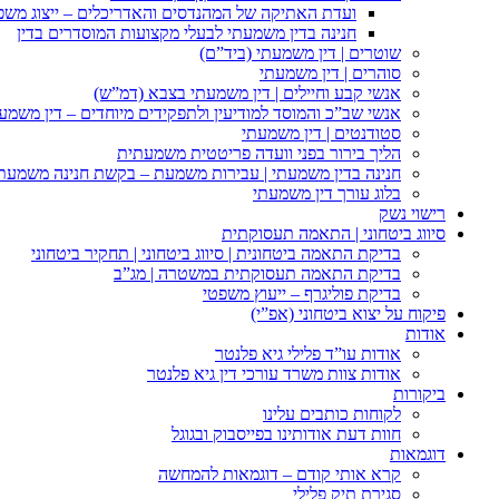
ועדת האתיקה של המהנדסים והאדריכלים – ייצוג משפט
חנינה בדין משמעתי לבעלי מקצועות המוסדרים בדין
שוטרים | דין משמעתי (ביד”ם)
סוהרים | דין משמעתי
אנשי קבע וחיילים | דין משמעתי בצבא (דמ”ש)
אנשי שב”כ והמוסד למודיעין ולתפקידים מיוחדים – דין משמע
סטודנטים | דין משמעתי
הליך בירור בפני וועדה פריטטית משמעתית
חנינה בדין משמעתי | עבירות משמעת – בקשת חנינה משמעת
בלוג עורך דין משמעתי
רישוי נשק
סיווג ביטחוני | התאמה תעסוקתית
בדיקת התאמה ביטחונית | סיווג ביטחוני | תחקיר ביטחוני
בדיקת התאמה תעסוקתית במשטרה | מג”ב
בדיקת פוליגרף – ייעוץ משפטי
פיקוח על יצוא ביטחוני (אפ”י)
אודות
אודות עו”ד פלילי גיא פלנטר
אודות צוות משרד עורכי דין גיא פלנטר
ביקורות
לקוחות כותבים עלינו
חוות דעת אודותינו בפייסבוק ובגוגל
דוגמאות
קרא אותי קודם – דוגמאות להמחשה
סגירת תיק פלילי