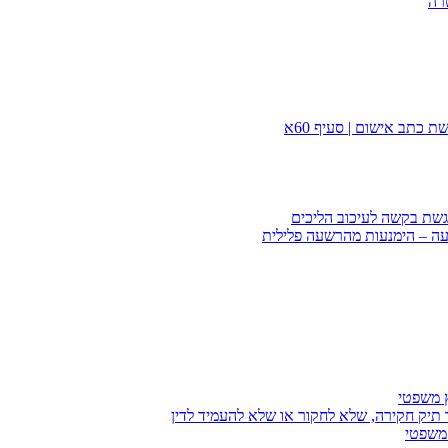
רה
 כתב אישום | סעיף 60א
הגשת בקשה לעיכוב הליכים
עה – הימנעות מהרשעה פלילית
ץ משפטי
 תיק חקירה, שלא לחקור או שלא להעמיד לדין
 משפטי