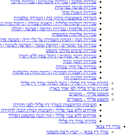
עבירות מחשב | עבירות אינטרנט | עבירות סייבר
עבירות פגיעה בפרטיות
עבירות האזנת סתר
הטרדה באמצעות מתקן בזק | הטרדה טלפונית
עבירות רשלנות פלילית | תאונת עבודה | גרימת מוות ב
עבירות אלימות | עבירות תקיפה | פציעה | חבלה
עבירות אלימות במשפחה
עבירות נשק | הזנחת השמירה על כלי יריה | מעשה פזיז
עבירות נגד שוטרים | תקיפת שוטר | הפרעה לשוטר | ה
עבירות שיבוש מהלכי משפט
עבירות רישוי עסקים | ניהול עסק ללא רשיון
עבירות תכנון ובניה
עבירות על חוקי עבודה
עבירות תעבורה חמורות | גרימת מוות ברשלנות
עבירות הלבנת הון
בחירת עורך דין פלילי | כיצד לבחור עורך דין פלילי
בחירת עו”ד פלילי לפי אזור בארץ
משפט פלילי – מושגים
משפט פלילי – מאמרים
חשיבות ההיוועצות בעורך דין פלילי לפני חקירה
אזרחים ללא עבר פלילי | חשיבות קבלת הכנה לחקירה פ
אזרחים ללא עבר פלילי | קווי הגנה במשפט הפלילי
בחירת עורך דין פלילי
עורך דין צבאי
עורך דין צבאי – ייעוץ וייצוג משפטי