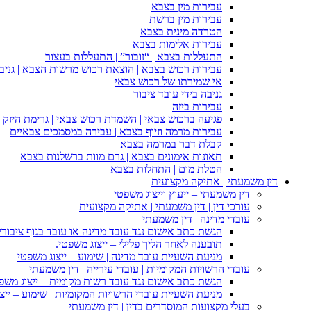
עבירות מין בצבא
עבירות מין ברשת
הטרדה מינית בצבא
עבירות אלימות בצבא
התעללות בצבא | “זובור” | התעללות בעצור
עבירות רכוש בצבא | הוצאת רכוש מרשות הצבא | גניבה
אי שמירתו של רכוש צבאי
גניבה בידי עובד ציבור
עבירות ביזה
פגיעה ברכוש צבאי | השמדת רכוש צבאי | גרימת היזק ב
עבירות מרמה וזיוף בצבא | עבירה במסמכים צבאיים
קבלת דבר במרמה בצבא
תאונות אימונים בצבא | גרם מוות ברשלנות בצבא
הטלת מום | התחלות בצבא
דין משמעתי | אתיקה מקצועית
דין משמעתי – ייעוץ וייצוג משפטי
עורכי דין | דין משמעתי | אתיקה מקצועית
עובדי מדינה | דין משמעתי
הגשת כתב אישום נגד עובד מדינה או עובד בגוף ציבורי
תובענה לאחר הליך פלילי – ייצוג משפטי.
מניעת השעיית עובד מדינה | שימוע – ייצוג משפטי
עובדי הרשויות המקומיות | עובדי עירייה | דין משמעתי
הגשת כתב אישום נגד עובד רשות מקומית – ייצוג משפ
מניעת השעיית עובדי הרשויות המקומיות | שימוע – ייצ
בעלי מקצועות המוסדרים בדין | דין משמעתי