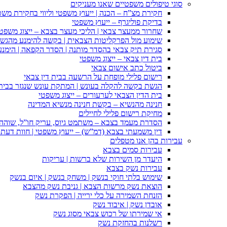
סוגי טיפולים משפטיים שאנו מעניקים
חקירת מצ”ח – הכנה | ייעוץ משפטי וליווי בחקירת מש
בדיקת פוליגרף – ייעוץ משפטי
שחרור ממעצר צבאי | הליכי מעצר בצבא – ייצוג משפט
שימוע מול הפרקליטות הצבאית | בקשה להימנע מהגש
סגירת תיק צבאי בהסדר מותנה | הסדר הקפאה | הימנ
בית דין צבאי – ייצוג משפטי
ביטול כתב אישום צבאי
רישום פלילי מופחת על הרשעה בבית דין צבאי
הגשת בקשה להקלה בעונש | המתקת עונש שנגזר בבית 
בית הדין הצבאי לערעורים – ייצוג משפטי
חנינה מהנשיא – בקשת חנינה מנשיא המדינה
מחיקת רישום פלילי לחיילים
הסדרת מעמד בצבא – משתמט גיוס, עריק חו”ל, שוהה ב
דין משמעתי בצבא (דמ”ש) – ייעוץ משפטי | חוות דעת ס
עבירות בהן אנו מטפלים
עבירות סמים בצבא
היעדר מן השירות שלא ברשות | עריקות
עבירות נשק בצבא
שימוש בלתי חוקי בנשק | משחק בנשק | איום בנשק
הוצאת נשק מרשות הצבא | גניבת נשק מהצבא
הזנחת השמירה על כלי ירייה | הפקרת נשק
אובדן נשק | איבוד נשק
אי שמירתו של רכוש צבאי מסוג נשק
רשלנות בהחזקת נשק