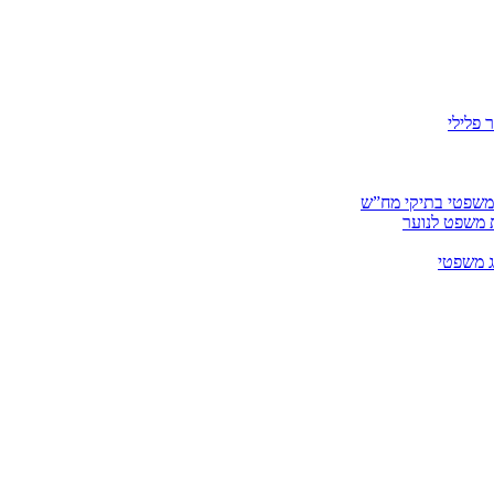
 פלילי
 משפטי בתיקי מח”ש
ית משפט לנוער
ג משפטי