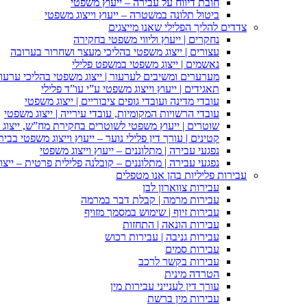
חובת דיווח על עבירה – ייעוץ משפטי
ביטול תלונה במשטרה – ייעוץ וייצוג משפטי
צדדים להליך הפלילי שאנו מייצגים
נחקרים | ייעוץ וליווי משפטי בחקירה
עצורים | ייצוג משפטי בהליכי מעצר ושחרור בערובה
נאשמים | ייצוג משפטי במשפט פלילי
מערערים ומשיבים לערעור | ייצוג משפטי בהליכי ערעור
תאגידים | ייעוץ וייצוג משפטי ע”י עו”ד פלילי
עובדי מדינה ועובדי גופים ציבוריים | ייצוג משפטי
עובדי הרשויות המקומיות, עובדי עירייה | ייצוג משפטי
שוטרים | ייעוץ משפטי לשוטרים בחקירת מח”ש, ייצוג
קטינים | עורך דין פלילי נוער – ייעוץ וייצוג משפטי בב
נפגעי עבירה | מתלוננים – ייעוץ וייצוג משפטי
נפגעי עבירה | מתלוננים – קובלנה פלילית פרטית – ייצו
עבירות פליליות בהן אנו מטפלים
עבירות צווארון לבן
עבירות מרמה | קבלת דבר במרמה
עבירות זיוף | שימוש במסמך מזויף
עבירות הונאה | התחזות
עבירות גניבה | עבירות רכוש
עבירות סמים
עבירות בקשר לרכב
הטרדה מינית
עורך דין לענייני עבירות מין
עבירות מין ברשת