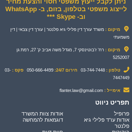
ניתן לקבל ייעוץ משפטי חסוי והצעת מחיר
לייצוג משפטי בטלפון, בזום, ב- WhatsApp
וב- Skype ***
מיקום :
משרד עורך דין פלילי גיא פלנטר | עורך דין צבאי | דין
משמעתי
מיקום :
רח' ז'בוטינסקי 7, מגדל משה אביב ק' 27, רמת גן
5252007
טלפון :
03-744-7448
חירום 24/7:
050-666-4499
פקס :
03-
7447449
אימייל :
flanter.law@gmail.com
תפריט ניווט
פרופיל
אודות צוות המשרד
אודות עו”ד פלילי גיא
דוגמאות להמחשה
פלנטר