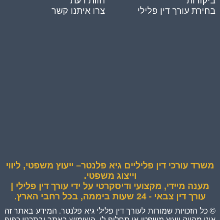
ביקורות
חוות דעת
בחירת עורך דין פלילי
צרו איתנו קשר
משרד עורכי דין פליליים גיא פלנטר– ייעוץ משפטי, ליווי
וייצוג משפטי.
מענה מיידי, מקצועי ודיסקרטי על ידי עורך דין פלילי |
עורך דין צבאי - 24 שעות ביממה, בכל רחבי הארץ.
© כל הזכויות שמורות לעורך דין פלילי גיא פלנטר. המידע באתר זה
אינו מהווה ייעוץ משפטי או תחליף לו. השימוש באתר ובתכניו כפוף