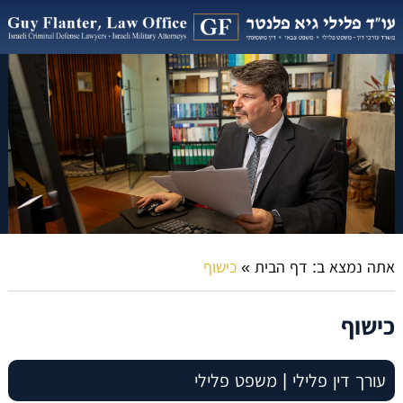
אתה נמצא ב:
דף הבית
»
כישוף
כישוף
עורך דין פלילי | משפט פלילי