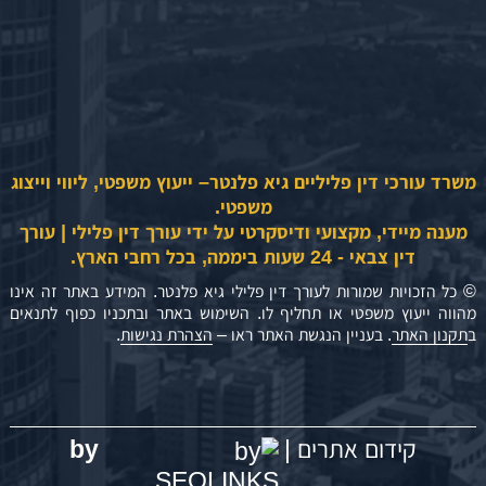
משרד עורכי דין פליליים גיא פלנטר– ייעוץ משפטי, ליווי וייצוג
משפטי.
מענה מיידי, מקצועי ודיסקרטי על ידי עורך דין פלילי | עורך
דין צבאי - 24 שעות ביממה, בכל רחבי הארץ.
© כל הזכויות שמורות לעורך דין פלילי גיא פלנטר. המידע באתר זה אינו
מהווה ייעוץ משפטי או תחליף לו. השימוש באתר ובתכניו כפוף לתנאים
ב
תקנון האתר
. בעניין הנגשת האתר ראו –
הצהרת נגישות
.
by
קידום אתרים |