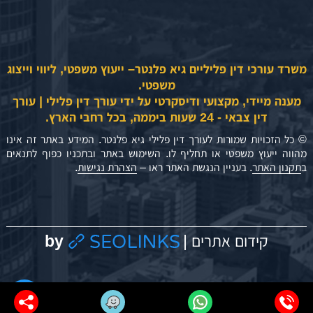
משרד עורכי דין פליליים גיא פלנטר– ייעוץ משפטי, ליווי וייצוג
משפטי.
מענה מיידי, מקצועי ודיסקרטי על ידי עורך דין פלילי | עורך
דין צבאי - 24 שעות ביממה, בכל רחבי הארץ.
© כל הזכויות שמורות לעורך דין פלילי גיא פלנטר. המידע באתר זה אינו
מהווה ייעוץ משפטי או תחליף לו. השימוש באתר ובתכניו כפוף לתנאים
ב
תקנון האתר
. בעניין הנגשת האתר ראו –
הצהרת נגישות
.
by
קידום אתרים |