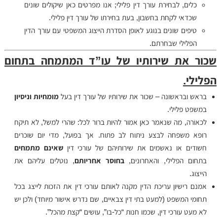
כלים, לבחירת עורך דין פלילי; אנו מפרטים כאן שיקולים שונים
שכדאי לקחת בחשבון, בעת בחירתו של עורך דין פלילי.
טיפים שונים בנוגע לאופן הסדרת הייצוג המשפטי עם עורך הדין
הפלילי שבחרתם.
שכור את שירותיו של עו”ד המתמחה בתחום
הפלילי.
בראש ובראשונה – שכור את שירותיו של עורך דין בעל
מומחיות וניסיון
במשפט פלילי.
לכאורה, מה שנאמר כאן אמור להיות ברור לכל: שהרי למשל, לא תיקח
רופא משפחה לבצע ניתוח לב פתוח. אך בפועל, מדי יום שוכרים
חשודים או נאשמים את שירותיהם של עורכי דין
שאינם מתמחים
בתחום הפלילי, והאחרונים,
בחוסר אחריותם
, נוטלים עליהם את
הייצוג.
אמנם רישיון עריכת הדין מקנה לאותם עורכי דין את הזכות לייצג בכל
תחומי המשפט (למעט בתי דין צבאיים, שם נדרש אישור מיוחד) ולכן יש
לא מעט עורכי דין, שכמו חנות “כל-בו”, עושים “קצת מהכל”.