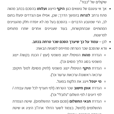
שיקולים של “כבוד”.
אך אי עיגונם של נושאים כגון
היקף
הייצוג
ועלותו
בהסכם בכתב מהווה
פתח נרחב
לצרות
בהמשך הדרך; שכן, אפילו אם הצדדים יפעלו בתום
לב, הרי שמטבע הדברים – בהסכם בעל פה לא יוסדרו חלק מהעניינים
המהותיים שבהתקשרות, בעוד שעניינים אחרים יוותרו פתוחים
לפרשנות.
לכן –
עמוד על כך שיערך הסכם שכר טרחה בכתב.
וודא שהסכם שכר הטרחה מתייחס לסוגיות הבאות:
הגדרת
מהות
הטיפול/ ייצוג משפטי (יעוץ / הכנת בקשה/ ייצוג
משפטי בסוג הליך מסוים וכו’).
הגדרת
היקף
הטיפול/ ייצוג משפטי (לתיק מסוים/ למס’ תיקים;
ערכאה ראשונה/ ערכאות ערעור וכו’).
מי יטפל
וייצג את הלקוח בפועל.
הגדרת
אופן חישוב
שכר הטרחה (לפי תעריף לכל שעת עבודה /
לפי דיונים / לפי תשלום “גלובלי” וכו’).
הגדרת
תנאי התשלום
(סכום ומועד התשלומים). שיטת הצמדת
התשלומים (למשל, בצמוד לשער הדולר ארה”ב היציג או שיטת