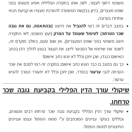
משפטי דחוף לעצור, ילווה אותו בחקירה הפלילית ויופיע מטעמו בפני
שופט מעצרים, בדיון בבקשת המשטרה להארכת מעצרו או קביעת תנאי
שחרורו בערובה.
במצב דברים זה רצוי
להגביל
את הייצוג (
ובהתאמה, גם את גובה
שכר הטרחה
)
לטיפול שעומד על הפרק
(יעוץ משפטי, ליווי החקירה
וייצוג משפטי בפני שופט המעצרים). אין שום טעם, בשלב מוקדם זה,
לשכור את שירותיו של הסניגור לייצג את העצור בנוגע להליך הדן בכתב
האישום כנגדו, שכן יתכן וכלל לא יוגש כתב אישום!
כך גם במצב בו כבר הוגש כתב אישום; במקרה זה רצוי לסכם את שכר
הטרחה לגבי
ערעור
בנפרד, שכן יתכן וכלל לא יתעורר הצורך להגיש
ערעור.
שיקולי עורך הדין הפלילי בקביעת גובה שכר
טרחתו.
שיקולי עורך הדין הפלילי בקביעת גובה שכר טרחתו רבים ומגוונים,
וכוללים בעיקר עניינים המוכתבים ע”י מהות הטיפול עצמו ועניינים
החיצוניים למהות הטיפול.