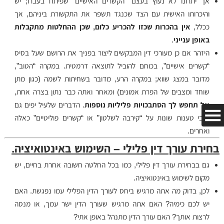
אך יתרונו לא נעוץ בעצם “הקשרים האישיים” שפיתח בעברו; יש
והיכרותו האישית עם הצד שכנגד תשפר את התקשורת ביניהם, אך
ככלל,
אין בהכרות שכזו להכריע כלום, שכן ההחלטות מתקבלות
באופן ענייני
.
היזהר אם כן מעורכי דין המבקשים ליצור בפניך את הרושם שעל בסיס
“קשרים אישיים”, בכוחם להוביל לתוצאה דרמטית. במקרה “הטוב”,
מדובר במצג שווא; במקרה הרע, מדובר בשחיתות לשמה (כגון מתן
שוחד ומצבים של הפרת אמונים) ומאחר ואתה כבר נתון בצרה אחת,
אל תחפש לך הסתבכויות פליליות נוספות
. הדברים שלעיל יפים גם
לגבי טענות שונות על “קירבה לשלטון” או “קשרים פוליטיים” כאלה
ואחרים.
בחירת עורך דין פלילי – השימוש באינטואיציה.
גם בבחירת עורך דין פלילי, כמו בכל החלטה חשובה אחרת בחיים, יש
מקום לשימוש באינטואיציה.
לכן, בדוק מה אתה מרגיש ביחס לעורך הדין הפלילי עמו נפגשת. האם
יש לכם כימיה? האם אתה מרגיש שעורך הדין ישר עמך, או מנסה
לרצות אותך? האם עורך הדין מתנהל באופן אתי?