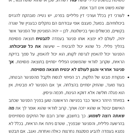
שהוא פשוט אינו דובר אמת.
לעורכי דין בכלל ועורכי דין פליליים בפרט, יש נטייה מובהקת להגזים
ביכולותיהם. בפועל, מעצם אופי עבודתם הם נתקלים כבעניין של שגרה
בקשיים, מכשולים ואף בכישלונות. לכן – יהיה המוניטין של הסניגור אשר
יהיה, לעולם לא ימצא אותו סניגור בעמדה
להבטיח
תוצאה מסוימת
בהליך פלילי. כל שהוא יכול להבטיח – שיעשה
את כל שביכולתו
.
הסניגור יכול להאמין לגרסת לקוחו, הוא יכול להאמין, על סמך בדיקת
הראיות, שקרוב לוודאי שהמשפט הפלילי יסתיים בתוצאה מסוימת.
אך
סניגור אחראי והגון לעולם לא יבטיח תוצאה מסוימת
.
מנקודת מבטו של הלקוח, רב הפיתוי לנסות ולקבל מהסניגור הבטחה,
בעוד מועד, שהתיק יסתיים בהצלחה. אך אם הסניגור לא מבטיח, אין
הוא מגלה חולשה אלא דווקא הגינות, חכמה וניסיון.
במיוחד היזהר כאשר כבר בפגישה הראשונה טוען בפניך הסניגור שכתב
האישום יבוטל או שהוא יזכה אותך. קרוב לוודאי שהוא אומר לך את
מה
שאתה רוצה לשמוע
. כך בחשבון, שרוב רובם של התיקים מסתיימים
בהרשעה פלילית, והסניגור שבפניך, שטרם ניתח את הראיות, בכלל לא
נמצא בעמדה להביע מסקנות נחרצות כאלה ואחרות. ואגב, אם תבקש