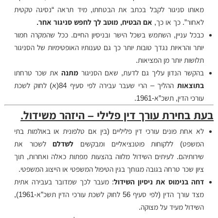
מאותו סניגור לקבל בכתב את הבטחתו, מיד תראה “נסיגה טקטית
לאחור”. כך או כך,
אם הבטיח, מוטב לך לחפש סניגור אחר.
כבכל עניין, השתמש בשכל הישר ובניסיון החיים. ככל שהמקרה חמור
יותר והראיות נגדך טובות יותר כך גם טענותיו האופטימיות של הסניגור
תלושות יותר מן המציאות.
בהקשר הנדון עליך גם לדעת, שאם הסניגור
מתנה
את שכר טרחתו
בתוצאות
ההליך – הרי שעבר עבירה לפי סעיף 84(א) לחוק לשכת
עורכי הדין, תשכ”א-1961.
בעת בחירת עורך דין פלילי – היזהר משידול.
לא אחת פונים עורכי דין פליליים (בין אם טלפונית או באולמות בתי
המשפט) ללקוחות פוטנציאליים ומבקשים
לשדלם
לשכור את
שירותיהם. לעיתים השידול מלווה בהצעות מפתות כאלה ואחרות, תוך
ציון שכר טרחה בגובה מגוחך בגין הטיפול המשפטי או הייצוג המשפטי.
דחה בנימוס את ניסיון השידול
: מעבר לכך שמדובר בעבירה אתית
מצד עורך הדין (לפי סעיף 56 לחוק לשכת עורכי הדין תשכ”א-1961),
השידול מעיד על מצוקה.