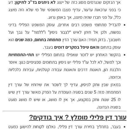
אך הנזקים שנגרמים מסוג כזה של ייצוג
לא ניתנים בד”כ לתיקון
; דע
כי בפני ערכאות ערעור, עדיף מצבו המשפטי של מי שלא היה מיוצג
כלל, על פני חברו שהיה מיוצג, אך באופן גרוע.
להבדיל מתחומי משפט רבים אחרים, עוסק המשפט הפלילי בדיני
נפשות, ולכן אל תיתן לאיש “לצבור ניסיון” ו”ללמוד” על גבך ועל
חשבונך. בדוק תמיד: האם עורך הדין
מתמחה בתחום, כמה שנים
הוא
עוסק בתחום
והאם טיפל במקרים דומים
בעבר.
בהקשר האחרון יש לזכור שאפילו בתחום הפלילי יש
תתי-התמחויות
וכך למשל, לא לכל עו”ד פלילי יש ניסיון בתחומים ספציפיים כגון: איוסר
הלבנת הון, תאונות דרכים ותאונות עבודה קטלניות, עבירות כלכליות
וכדומה.
במאזן שבין וותק לניסיון, עדיף לך לשכור את שירותיו של עורך דין
המתמחה מזה 5 שנים בסוגיה העומדת על הפרק מאשר עורך דין שיש
לו 25 שנות וותק במקצוע, אך אין לו מושג, או שיש לו מושג מועט
בסוגיה הנדונה.
עורך דין פלילי מומלץ ? איך בודקים?
בעבר, בתהליך בחירת עורך דין פלילי, נאלצו לקוחות להישען כמעט