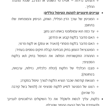
ולעתים נדירות – אפילו מי השופט או ההרכב שפניו מתנהל
ההליך.
עניינים חיצוניים למהות הטיפול כוללים
:
המוניטין של עורך הדין הפלילי, הוותק, הניסיון והמומחיות שלו
בתחום;
עד כמה הוא עמוס/פנוי באותו רגע נתון;
האם מדובר בלקוח קבוע או מזדמן;
האם מדובר בלקוח מסחרי (תאגיד או עסק) או לקוח פרטי;
הפוטנציאל הטמון בתיק מבחינת קבלת תיקים נוספים בעתיד;
התהודה התקשורתית המלווה את הטיפול בתיק ו/או בלקוח
הספציפי;
מצבו הכלכלי של הלקוח (יכולת כלכלית, נזילות, ערבויות,
בטחונות);
הוצאות קודמות שכבר הוציא הלקוח לצורך טיפול במקרה;
רצונו של הסניגור לסייע ללקוח ספציפי זה (למשל בשל קירבה
כל שהיא);
כלקוח, עליך לנסות ולשקלל את כל השיקולים הרלוונטיים לעניינך
ולהעמידם אל מול הצעת המחיר שקיבלת.