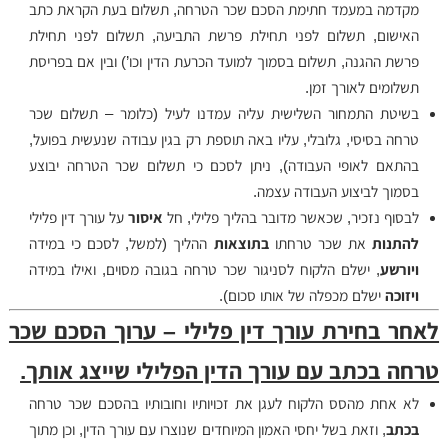
מקדמה במעמד חתימת הסכם שכר הטרחה, תשלום בעת הקראת כתב
האישום, תשלום לפני תחילת פרשת התביעה, תשלום לפני תחילת
פרשת ההגנה, תשלום בסמוך למועד הכרעת הדין וכו’) ובין אם בפריסת
תשלומים לאורך זמן.
בשיטת התמחור השלישית עליה עמדנו לעיל (כלומר – תשלום שכר
טרחה בסיסי, גלובלי, עליו באה תוספת רק בגין עבודה שנעשית בפועל,
בהתאם לאופי העבודה), ניתן לסכם כי תשלום שכר הטרחה יבוצע
בסמוך לביצוע העבודה עצמה.
לבסוף נזכיר, שכאשר מדובר בהליך פלילי, חל
איסור
על עורך דין פלילי
להתנות
את שכר טרחתו
בתוצאות
ההליך (למשל, לסכם כי במידה
ויורשע
, ישלם הלקוח לסניגור שכר טרחה בגובה מסוים, ואילו במידה
ויזוכה
ישלם מכפלה של אותו סכום).
לאחר בחירת עורך דין פלילי – ערוך הסכם שכר
טרחה בכתב עם עורך הדין הפלילי שייצג אותך.
לא אחת מהסס הלקוח לעגן את זכויותיו וחובותיו בהסכם שכר טרחה
בכתב
, וזאת בשל יחסי האמון המיוחדים שנוצרו עם עורך הדין, וכן מתוך