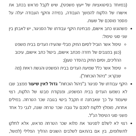
(במיוחד בסיטואציות של ייעוץ משפטי), שיש לקבל מראש בכתב את
אישורו של הלקוח להמשך העבודה, במידה והיקף העבודה יעלה על
מספר מוסכם של שעות.
משהוגש כתב אישום, מבחינת היקף עבודתו של הסניגור, יש לאבחן בין
שני סוגי טיפול:
טיפול אשר הוביל לסיום התיק מבלי שהעידו העדים בבית משפט
(כגון במצבים של חזרה מכתב אישום, ביטול כתב אישום, עיכוב
ההליכים, וסיום התיק בהסדר טעון);
טיפול אשר כלל שמיעת העדים בבית המשפט והגשת ראיות (מה
שנקרא: “ניהול הוכחות”).
היקף עבודתו של סניגור ב”ניהול הוכחות”
גדול לאין שיעור
ממצב שבו
לא נשמעו העדים בבית המשפט, ומנקודת מבטו של הלקוח, רצוי
שיעמוד על כך שאבחנה זו תקבל ביטוי בגובה שכר הטרחה. במילים
אחרות, מומלץ ללקוח לסכם על גובה שכר טרחה שונה, לגבי כל אחד
משני סוגי הטיפול הנ”ל.
רצוי לא לשלם לסניגור את מלוא שכר הטרחה מראש, אלא לחלקו
לתשלומים, בין אם בהתאם לשלבים השונים ההליך הפלילי (למשל,