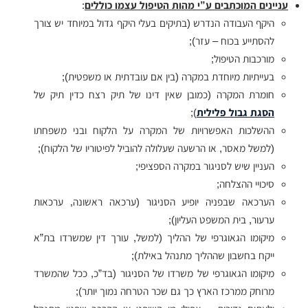
עניינים המוכתבים ע”י מהות הטיפול עצמו כוללים
:
היקף העבודה הנדרש (בתיקים בעלי היקף גדול במיוחד יש צורך
להסתייע בכוח – עזר);
מורכבות הטיפול;
בעייתיות מיוחדת במקרה (בין אם עובדתית או משפטית);
חומרת המקרה (כמובן שאין דינו של תיק רצח כדין תיק של
הסגת גבול פלילית
);
ההשלכות האפשרויות של המקרה על הלקוח ובני משפחתו
(למשל מאסר, או הרשעה שעלולה להוביל לפיטוריו של הלקוח);
העניין שיש לסניגור במקרה הספציפי;
סיכויי ההצלחה;
הערכאה שבפניה יופיע הסניגור (ערכאה ראשונה, ערכאות
ערעור, בית המשפט העליון);
מיקומו הגאוגרפי של ההליך (למשל, עורך דין שמשרדו בת”א
ייקח בחשבון שההליך מתנהל באילת);
מיקומו הגאוגרפי של משרדו של הסניגור (בד”כ, ככל שהמשרד
מרוחק ממרכז הארץ כך גם שכר הטרחה נמוך יותר);