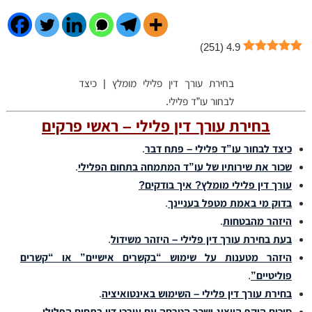
)
251
(
4.9
בחירת עורך דין פלילי מומלץ | כיצד
לבחור עו”ד פלילי.
בחירת עורך דין פלילי – ראשי פרקים
כיצד לבחור עו”ד פלילי – פתח דבר
.
שכור את שירותיו של עו”ד המתמחה בתחום הפלילי
.
עורך דין פלילי מומלץ? איך בודקים?
בדוק מי באמת מטפל בעניינך
.
היזהר מהבטחות
.
בעת בחירת עורך דין פלילי – היזהר משידול
.
היזהר מטענות על שימוש “בקשרים אישיים” או “קשרים
פוליטיים”
.
בחירת עורך דין פלילי – השימוש באינטואיציה
.
סיכום היקף הייצוג ושכר הטרחה עם עורכי דין בתחום הפלילי
.