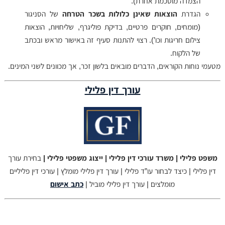
הצמדה מוסכמת אחרת).
הגדרת
הוצאות שאינן כלולות בשכר הטרחה
של הסניגור
(מומחים, חוקרים פרטיים, בדיקת פוליגרף, שליחויות, הוצאות
צילום חריגות וכו’). רצוי להתנות סעיף זה באישור מראש ובכתב
של הלקוח.
מטעמי נוחות הקוראים, הדברים מובאים בלשון זכר, אך מכוונים לשני המינים.
עורך דין פלילי
משפט פלילי | משרד עורכי דין פלילי | ייצוג משפטי פלילי |
בחירת עורך
דין פלילי | כיצד לבחור עו”ד פלילי | עורך דין פלילי מומלץ | עורכי דין פליליים
מומלצים | עורך דין פלילי מוביל |
כתב אישום