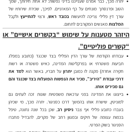
יתרה מכך, כבר אמרנו שענייננו בדיני נפשות: לא אחת חירותך, שמך
הטוב ופרנסתך מונחים על כף המאזניים. לפיכך, שכירת שירותיו של
עורך דין פלילי צריכה להיעשות
בכובד ראש
, ורצוי
להתייעץ
ולקבל
המלצות
מאנשים המקורבים לתחום.
היזהר מטענות על שימוש “בקשרים אישיים” או
“קשרים פוליטיים”.
עבודתו הקודמת של עורך הדין הפלילי בצד שכנגד (כתובע במפלג
תביעות משטרתי או בפרקליטות המדינה, כאיש משטרה או רשות
חקירה אחרת) מקנה לו כמובן
יתרון
על חבריו, באשר הוא
למד את
דרכי עבודת “היריב”, מכיר את הנפשות הפועלות בצד שכנגד והם
גם מכירים אותו.
בייצוגו את המדינה בפני ערכאות משפטיות שונות זכה לעתים גם
למוניטין, שישרת אותו בהמשך דרכו כסניגור. יתרה מכך, מי שכיהן
בעברו כתובע פלילי אף צבר
ניסיון רב
, שכן בכל שנה נתונה, טיפל
בכמות עצומה של תיקים ובמגוון רחב של מקרים, להבדיל מחברו
הסניגור בשוק הפרטי.