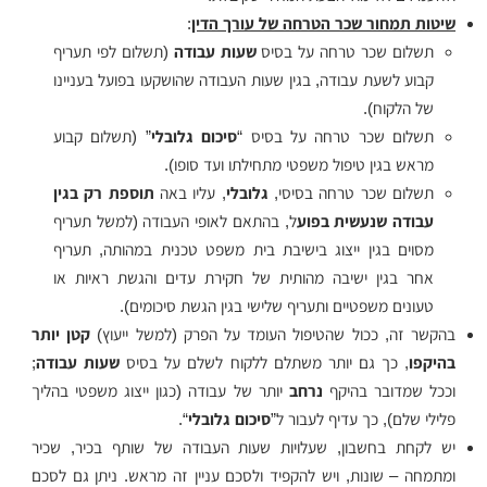
שיטות תמחור שכר הטרחה של עורך הדין
:
תשלום שכר טרחה על בסיס
שעות עבודה
(תשלום לפי תעריף
קבוע לשעת עבודה, בגין שעות העבודה שהושקעו בפועל בעניינו
של הלקוח).
תשלום שכר טרחה על בסיס “
סיכום גלובלי
” (תשלום קבוע
מראש בגין טיפול משפטי מתחילתו ועד סופו).
תשלום שכר טרחה בסיסי,
גלובלי
, עליו באה
תוספת רק בגין
עבודה שנעשית בפוע
ל, בהתאם לאופי העבודה (למשל תעריף
מסוים בגין ייצוג בישיבת בית משפט טכנית במהותה, תעריף
אחר בגין ישיבה מהותית של חקירת עדים והגשת ראיות או
טעונים משפטיים ותעריף שלישי בגין הגשת סיכומים).
בהקשר זה, ככול שהטיפול העומד על הפרק (למשל ייעוץ)
קטן יותר
בהיקפו
, כך גם יותר משתלם ללקוח לשלם על בסיס
שעות עבודה
;
וככל שמדובר בהיקף
נרחב
יותר של עבודה (כגון ייצוג משפטי בהליך
פלילי שלם), כך עדיף לעבור ל”
סיכום גלובלי
“.
יש לקחת בחשבון, שעלויות שעות העבודה של שותף בכיר, שכיר
ומתמחה – שונות, ויש להקפיד ולסכם עניין זה מראש. ניתן גם לסכם