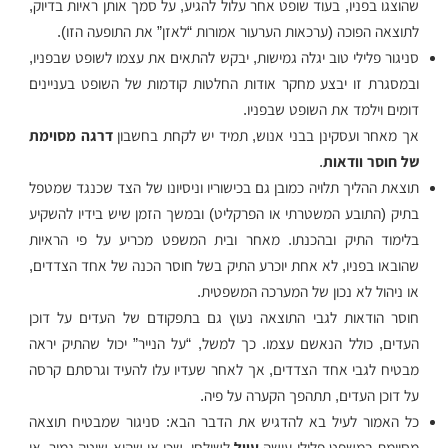
שהוצגו בפניו, בעוד שופט אחר עלול להגיע, על סמך אותן ראיות בדיוק,
לתוצאה הפוכה (ערכאות הערעור אמורות “לאזן” את התופעה הזו).
סניגור פלילי טוב יגלה גמישות, יבקש להתאים את עצמו לשופט שבפניו,
ובמסגרת זו יבצע מחקר אודות החלטות קודמות של השופט בעניינים
דומים וילמד את השופט שבפניו.
אך מאחר ועסקינן בבני אנוש, תמיד יש לקחת בחשבון
דרגה מסוימת
של חוסר וודאות
.
תוצאת ההליך תלויה כמובן גם בכישוריו וניסיונו של הצד שכנגד שמטפל
בתיק (התובע המשטרתי או הפרקליט) ובמשך הזמן שיש בידיו להשקיע
בלימוד התיק ובהכנתו. מאחר ובית המשפט מכריע על פי הראיות
שהובאו בפניו, לא אחת יוכרע התיק בשל חוסר הכנה של אחד הצדדים,
או ניהול לא נכון של המערכה המשפטית.
חוסר הודאות לגבי התוצאה נעוץ גם בתפקודם של העדים על דוכן
העדים, כולל הנאשם עצמו. כך למשל, “על הנייר” יכול שהתיק יראה
מבטיח לגבי אחד הצדדים, אך לאחר שעדיו עלו להעיד וגרסתם קרסה
על דוכן העדים, תתהפך הקערה על פיה.
כל האמור לעיל בא להדגיש את הדבר הבא: סניגור שמבטיח תוצאה
מסוימת במשפט פלילי עושה
עוול
לשולחו, שכן או שהוא שוטה גמור, או