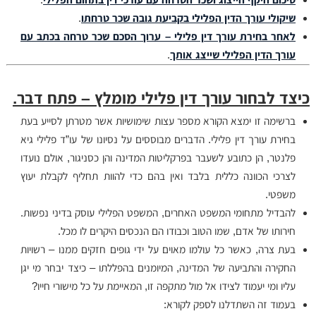
שיקולי עורך הדין הפלילי בקביעת גובה שכר טרחתו
.
לאחר בחירת עורך דין פלילי – ערוך הסכם שכר טרחה בכתב עם
עורך הדין הפלילי שייצג אותך
.
כיצד לבחור עורך דין פלילי מומלץ – פתח דבר.
ברשימה זו ימצא הקורא מספר עצות שימושיות אשר מטרתן לסייע בעת
בחירת עורך דין פלילי. הדברים מבוססים על נסיונו של עו”ד פלילי גיא
פלנטר, הן כתובע לשעבר בפרקליטות המדינה והן כסניגור, אולם נועדו
לצרכי הכוונה כללית בלבד ואין בהם כדי להוות תחליף לקבלת יעוץ
משפטי.
להבדיל מתחומי המשפט האחרים, המשפט הפלילי עוסק בדיני נפשות.
חירותו של אדם, שמו הטוב וכבודו הם הנכסים היקרים לו מכל.
בעת צרה, כאשר כל עולמו מאוים על ידי גופים חזקים ממנו – רשויות
החקירה והתביעה של המדינה, המיומנים בהפללתו – כיצד יבחר מי יגן
עליו ומי יעמוד לצידו אל מול מתקפה זו, המאיימת על כל מישורי חייו?
בעמוד זה השתדלנו לספק לקורא: