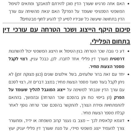
האם אתה מרגיש שעורך הדין מוכן להירתם למאבקך ומתאים לטיפול
המשפטי הספציפי שעומד על הפרק? האם יצאת מהשיחה עם עורך
הדין בתחושה שיעשה כל שבידיו לסייע לך להגיע לחוף מבטחים?
סיכום היקף הייצוג ושכר הטרחה עם עורכי דין
בתחום הפלילי.
דע כי גובה שכר הטרחה בגין הטיפול או הייצוג המשפטי יכול להשתנות
דרמטית
מעורך דין פלילי אחד לחברו. לכן, כבכל עניין,
רצוי לקבל
מספר הצעות מחיר.
יחד עם זאת ברור שלעתים, בשל אילוצים שונים (כגון מצוקת זמן) לא
ניתן לקבל בעוד מועד מספר הצעות מחיר; במצב דברים זה, רצוי לסכם
עם עורך הדין שנבחר למשימה על
ייצוג המוגבל להליך שעומד על
הפרק
(הן בייפוי כוח והן בהסכם שכר הטרחה) ובהמשך, בהתאם
להתפתחויות ומידת הצורך, להתקשר בהסכם שכר טרחה נוסף לאחר
קבלת מספר הצעות מחיר.
דוגמא קלאסית לכך – מצב בו נעצר קרוב משפחה או ידיד, ומתעורר
צורך להעמיד ייצוג משפטי מיידי, על מנת שעורך דין פלילי יעניק יעוץ