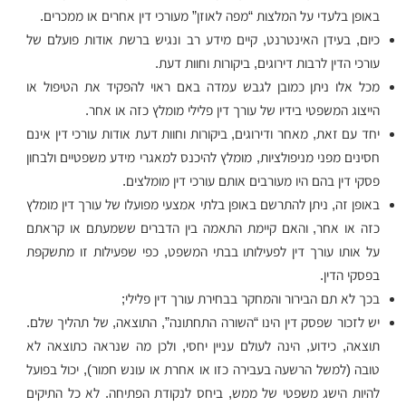
באופן בלעדי על המלצות “מפה לאוזן” מעורכי דין אחרים או ממכרים.
כיום, בעידן האינטרנט, קיים מידע רב ונגיש ברשת אודות פועלם של
עורכי הדין לרבות דירוגים, ביקורות וחוות דעת.
מכל אלו ניתן כמובן לגבש עמדה באם ראוי להפקיד את הטיפול או
הייצוג המשפטי בידיו של עורך דין פלילי מומלץ כזה או אחר.
יחד עם זאת, מאחר ודירוגים, ביקורות וחוות דעת אודות עורכי דין אינם
חסינים מפני מניפולציות, מומלץ להיכנס למאגרי מידע משפטיים ולבחון
פסקי דין בהם היו מעורבים אותם עורכי דין מומלצים.
באופן זה, ניתן להתרשם באופן בלתי אמצעי מפועלו של עורך דין מומלץ
כזה או אחר, והאם קיימת התאמה בין הדברים ששמעתם או קראתם
על אותו עורך דין לפעילותו בבתי המשפט, כפי שפעילות זו מתשקפת
בפסקי הדין.
בכך לא תם הבירור והמחקר בבחירת עורך דין פלילי;
יש לזכור שפסק דין הינו “השורה התחתונה”, התוצאה, של תהליך שלם.
תוצאה, כידוע, הינה לעולם עניין יחסי, ולכן מה שנראה כתוצאה לא
טובה (למשל הרשעה בעבירה כזו או אחרת או עונש חמור), יכול בפועל
להיות הישג משפטי של ממש, ביחס לנקודת הפתיחה. לא כל התיקים