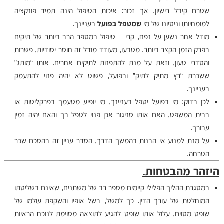
שטרם קיבל רישיון. אך זכור: איכות הטיפול הינה תמיד פונקציה
למומחיותו וניסיונו של מי
שמטפל בפועל
בעניינך.
מודל אחר נשען על נפח, קרי – טיפול במספר הרב ביותר של תיקים
בפרק הזמן הקצר ביותר. מטבעו, מעודד מודל זה חוסר יסודיות, פשרות
והסדרי טעון, וזאת על מנת להתפנות לתיקים אחרים. אותו “מותג”
ששכרת “רץ מתיק לתיק” ובפועל, פשוט לא יהיה פנוי להתעמק
בעניינך.
לכן בדוק: מי בפועל יטפל בעניינך, מי יופיע מטעמך בפרקליטות או
בבית המשפט, האם אותו סניגור אכן פנוי לטפל בך והאם יהיה זמין
עבורך.
על מנת למנוע אי הבנות בהמשך הדרך, הסדר עניין זה בהסכם שכר
הטרחה.
היזהר מהבטחות.
במסגרת ההליך הפלילי קיימים מספר רב של משתנים, שאינם בשליטתו
המוחלטת של עורך הדין. כך למשל, בשל אופיו והשקפת עולמו של
שופט מסוים, עלול אותו שופט להגיע לתוצאה מסוימת לנוכח הראיות