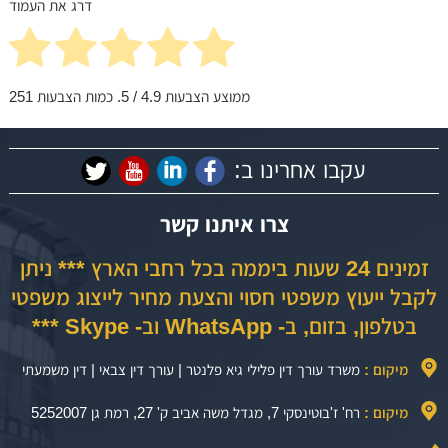
דרג את העמוד
ממוצע הצבעות
4.9
/ 5. כמות הצבעות
251
עקבו אחרינו ב:
צרו איתנו קשר
זמינים 24 שעות ביממה בכל רחבי הארץ *** ניתן
לקבל ייעוץ משפטי חסוי והצעת מחיר לייצוג משפטי
בטלפון, בזום, ב- WhatsApp וב- Skype ***
מיקום :
משרד עורך דין פלילי גיא פלנטר | עורך דין צבאי | דין משמעתי
מיקום :
רח' ז'בוטינסקי 7, מגדל משה אביב ק' 27, רמת גן 5252007