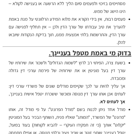
מסתיימים בזיכוי ולפעמים סיום הליך ללא הרשעה או בענישה לקולא –
הינו הישג של ממש.
פעמים רבות, אין בידי הקורא את מלוא המידע הרלוונטי על מנת באמת
להעריך את טיב עבודתו של עורך הדין ולכן – אין תחליף לפגישה עם
עורך הדין, והתרשמות בלתי אמצעית ממנו, תוך בדיקת הנקודות שיובאו
להלן.
בדוק מי באמת מטפל בעניינך.
בשעת צרה, הפיתוי רב לרוץ “לשמות הגדולים” ולשכור את שירותיו של
עורך דין בעל מוניטין או את שירותיה של פירמת עורכי דין גדולה
ומכובדת.
אך עליך להיות ער לכך שקיימים מודלים שונים של משרדי עורכי דין:
לעתים אכן אותו עורך דין מנוסה ומוכשר ששכרת יטפל אישית בעניינך,
אך לעתים לא
.
מודל אחד ניתן לכנות בשם “מודל הפרונט”: על פי מודל זה, אותו
“פרונט” של המשרד, “המותג” שאליו פנית, השותף הבכיר בעל המוניטין
“יקלוט” אותך (כי זה תפקידו העיקרי – להביא לקוחות) בעוד בפועל,
יטפל בעניינך שותף זוטר או שכיר צעיר ובלתי מנוסה, או אפילו מתמחה