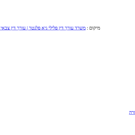
מיקום :
משרד עורך דין פלילי גיא פלנטר | עורך דין צבאי 
רה