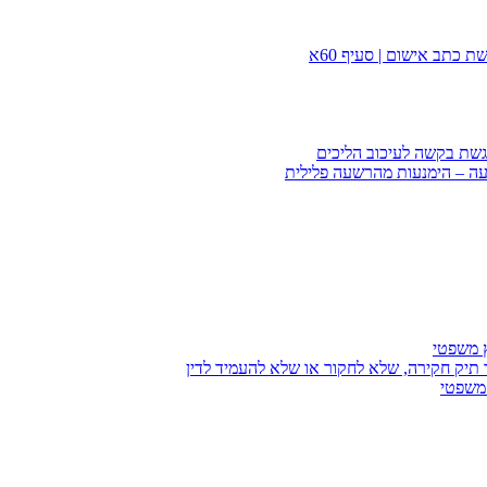
 כתב אישום | סעיף 60א
הגשת בקשה לעיכוב הליכים
עה – הימנעות מהרשעה פלילית
ץ משפטי
 תיק חקירה, שלא לחקור או שלא להעמיד לדין
 משפטי