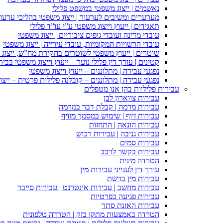
נאשמים | ייצוג משפטי במשפט פלילי
מערערים ומשיבים לערעור | ייצוג משפטי בהליכי ערעור
תאגידים | ייעוץ וייצוג משפטי ע”י עו”ד פלילי
עובדי מדינה ועובדי גופים ציבוריים | ייצוג משפטי
עובדי הרשויות המקומיות, עובדי עירייה | ייצוג משפטי
שוטרים | ייעוץ משפטי לשוטרים בחקירת מח”ש, ייצוג
קטינים | עורך דין פלילי נוער – ייעוץ וייצוג משפטי בב
נפגעי עבירה | מתלוננים – ייעוץ וייצוג משפטי
נפגעי עבירה | מתלוננים – קובלנה פלילית פרטית – ייצו
עבירות פליליות בהן אנו מטפלים
עבירות צווארון לבן
עבירות מרמה | קבלת דבר במרמה
עבירות זיוף | שימוש במסמך מזויף
עבירות הונאה | התחזות
עבירות גניבה | עבירות רכוש
עבירות סמים
עבירות בקשר לרכב
הטרדה מינית
עורך דין לענייני עבירות מין
עבירות מין ברשת
עבירות מחשב | עבירות אינטרנט | עבירות סייבר
עבירות פגיעה בפרטיות
עבירות האזנת סתר
הטרדה באמצעות מתקן בזק | הטרדה טלפונית