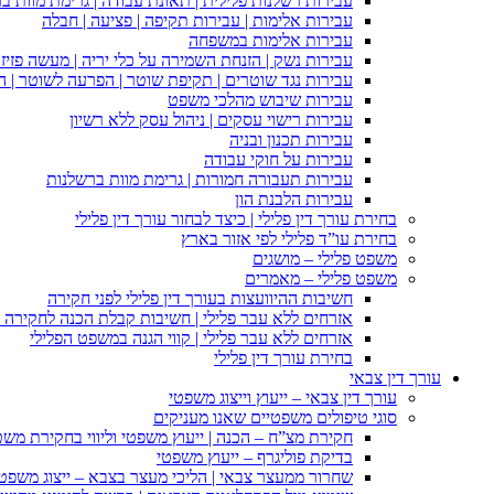
עבירות רשלנות פלילית | תאונת עבודה | גרימת מוות ב
עבירות אלימות | עבירות תקיפה | פציעה | חבלה
עבירות אלימות במשפחה
עבירות נשק | הזנחת השמירה על כלי יריה | מעשה פזיז
עבירות נגד שוטרים | תקיפת שוטר | הפרעה לשוטר | ה
עבירות שיבוש מהלכי משפט
עבירות רישוי עסקים | ניהול עסק ללא רשיון
עבירות תכנון ובניה
עבירות על חוקי עבודה
עבירות תעבורה חמורות | גרימת מוות ברשלנות
עבירות הלבנת הון
בחירת עורך דין פלילי | כיצד לבחור עורך דין פלילי
בחירת עו”ד פלילי לפי אזור בארץ
משפט פלילי – מושגים
משפט פלילי – מאמרים
חשיבות ההיוועצות בעורך דין פלילי לפני חקירה
אזרחים ללא עבר פלילי | חשיבות קבלת הכנה לחקירה פ
אזרחים ללא עבר פלילי | קווי הגנה במשפט הפלילי
בחירת עורך דין פלילי
עורך דין צבאי
עורך דין צבאי – ייעוץ וייצוג משפטי
סוגי טיפולים משפטיים שאנו מעניקים
חקירת מצ”ח – הכנה | ייעוץ משפטי וליווי בחקירת מש
בדיקת פוליגרף – ייעוץ משפטי
שחרור ממעצר צבאי | הליכי מעצר בצבא – ייצוג משפט