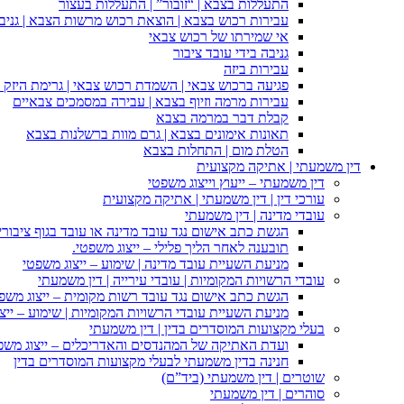
התעללות בצבא | “זובור” | התעללות בעצור
עבירות רכוש בצבא | הוצאת רכוש מרשות הצבא | גניבה
אי שמירתו של רכוש צבאי
גניבה בידי עובד ציבור
עבירות ביזה
פגיעה ברכוש צבאי | השמדת רכוש צבאי | גרימת היזק ב
עבירות מרמה וזיוף בצבא | עבירה במסמכים צבאיים
קבלת דבר במרמה בצבא
תאונות אימונים בצבא | גרם מוות ברשלנות בצבא
הטלת מום | התחלות בצבא
דין משמעתי | אתיקה מקצועית
דין משמעתי – ייעוץ וייצוג משפטי
עורכי דין | דין משמעתי | אתיקה מקצועית
עובדי מדינה | דין משמעתי
הגשת כתב אישום נגד עובד מדינה או עובד בגוף ציבורי
תובענה לאחר הליך פלילי – ייצוג משפטי.
מניעת השעיית עובד מדינה | שימוע – ייצוג משפטי
עובדי הרשויות המקומיות | עובדי עירייה | דין משמעתי
הגשת כתב אישום נגד עובד רשות מקומית – ייצוג משפ
מניעת השעיית עובדי הרשויות המקומיות | שימוע – ייצ
בעלי מקצועות המוסדרים בדין | דין משמעתי
ועדת האתיקה של המהנדסים והאדריכלים – ייצוג משפט
חנינה בדין משמעתי לבעלי מקצועות המוסדרים בדין
שוטרים | דין משמעתי (ביד”ם)
סוהרים | דין משמעתי