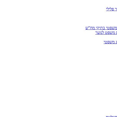
 פלילי
 משפטי בתיקי מח”ש
ית משפט לנוער
ג משפטי