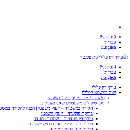
Русский:
עברית:
English:
Русский:
עברית:
English:
עורך דין פלילי
ייצוג במשפט הפלילי
משפט פלילי – ייעוץ וייצוג משפטי
סוגי טיפולים משפטיים שאנו מעניקים
חקירה במשטרה – ייעוץ משפטי | הכנה לחקירה במשט
בדיקת פוליגרף – ייעוץ משפטי
עורך דין מעצרים – שחרור ממעצר
סגירת תיק פלילי | סגירת תיק משטרה
סגירת תיק בהסדר מותנה