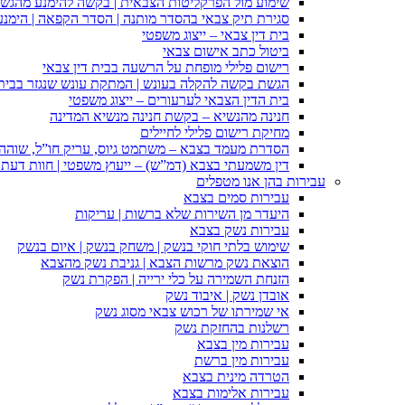
שימוע מול הפרקליטות הצבאית | בקשה להימנע מהגש
סגירת תיק צבאי בהסדר מותנה | הסדר הקפאה | הימנ
בית דין צבאי – ייצוג משפטי
ביטול כתב אישום צבאי
רישום פלילי מופחת על הרשעה בבית דין צבאי
הגשת בקשה להקלה בעונש | המתקת עונש שנגזר בבית 
בית הדין הצבאי לערעורים – ייצוג משפטי
חנינה מהנשיא – בקשת חנינה מנשיא המדינה
מחיקת רישום פלילי לחיילים
הסדרת מעמד בצבא – משתמט גיוס, עריק חו”ל, שוהה ב
דין משמעתי בצבא (דמ”ש) – ייעוץ משפטי | חוות דעת ס
עבירות בהן אנו מטפלים
עבירות סמים בצבא
היעדר מן השירות שלא ברשות | עריקות
עבירות נשק בצבא
שימוש בלתי חוקי בנשק | משחק בנשק | איום בנשק
הוצאת נשק מרשות הצבא | גניבת נשק מהצבא
הזנחת השמירה על כלי ירייה | הפקרת נשק
אובדן נשק | איבוד נשק
אי שמירתו של רכוש צבאי מסוג נשק
רשלנות בהחזקת נשק
עבירות מין בצבא
עבירות מין ברשת
הטרדה מינית בצבא
עבירות אלימות בצבא