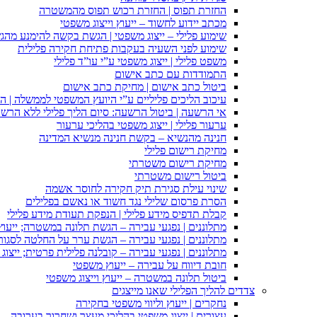
החזרת תפוס | החזרת רכוש תפוס מהמשטרה
מכתב יידוע לחשוד – ייעוץ וייצוג משפטי
שימוע פלילי – ייצוג משפטי | הגשת בקשה להימנע מהגשת
שימוע לפני השעיה בעקבות פתיחת חקירה פלילית
משפט פלילי | ייצוג משפטי ע”י עו”ד פלילי
התמודדות עם כתב אישום
ביטול כתב אישום | מחיקת כתב אישום
עיכוב הליכים פליליים ע”י היועץ המשפטי לממשלה | 
אי הרשעה | ביטול הרשעה: סיום הליך פלילי ללא הרש
ערעור פלילי | ייצוג משפטי בהליכי ערעור
חנינה מהנשיא – בקשת חנינה מנשיא המדינה
מחיקת רישום פלילי
מחיקת רישום משטרתי
ביטול רישום משטרתי
שינוי עילת סגירת תיק חקירה לחוסר אשמה
הסרת פרסום שלילי נגד חשוד או נאשם בפלילים
קבלת תדפיס מידע פלילי | הנפקת תעודת מידע פלילי
מתלוננים | נפגעי עבירה – הגשת תלונה במשטרה; ייעו
מתלוננים | נפגעי עבירה – הגשת ערר על החלטה לסגור
מתלוננים | נפגעי עבירה – קובלנה פלילית פרטית; ייצוג
חובת דיווח על עבירה – ייעוץ משפטי
ביטול תלונה במשטרה – ייעוץ וייצוג משפטי
צדדים להליך הפלילי שאנו מייצגים
נחקרים | ייעוץ וליווי משפטי בחקירה
עצורים | ייצוג משפטי בהליכי מעצר ושחרור בערובה