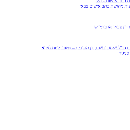
ת כתב אישום צבאי
עות מהגשת כתב אישום צבאי
דין צבאי או בדמ”ש
חו”ל שלא ברשות, בן מהגרים – פטור מגיוס לצבא
ניגור