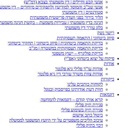
אנשי קבע וחיילים | דין משמעתי בצבא (דמ”ש)
אנשי שב”כ והמוסד למודיעין ולתפקידים מיוחדים – דין משמע
סטודנטים | דין משמעתי
הליך בירור בפני וועדה פריטטית משמעתית
חנינה בדין משמעתי | עבירות משמעת – בקשת חנינה משמעת
בלוג עורך דין משמעתי
רישוי נשק
סיווג ביטחוני | התאמה תעסוקתית
בדיקת התאמה ביטחונית | סיווג ביטחוני | תחקיר ביטחוני
בדיקת התאמה תעסוקתית במשטרה | מג”ב
בדיקת פוליגרף – ייעוץ משפטי
פיקוח על יצוא ביטחוני (אפ”י)
אודות
אודות עו”ד פלילי גיא פלנטר
אודות צוות משרד עורכי דין גיא פלנטר
ביקורות
לקוחות כותבים עלינו
חוות דעת אודותינו בפייסבוק ובגוגל
דוגמאות
קרא אותי קודם – דוגמאות להמחשה
סגירת תיק פלילי
סגירת תיק בשימוע פלילי
ביטול כתב אישום
עיכוב הליכים משפטיים על ידי היועץ המשפטי לממשלה
זיכוי בתיק פלילי