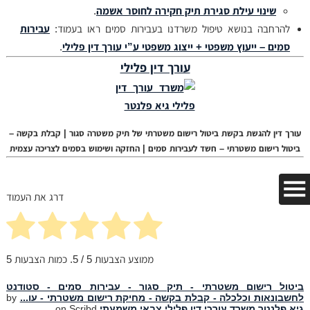
שינוי עילת סגירת תיק חקירה לחוסר אשמה
.
להרחבה בנושא טיפול משרדנו בעבירות סמים ראו בעמוד:
עבירות
סמים – ייעוץ משפטי + ייצוג משפטי ע”י עורך דין פלילי
.
עורך דין פלילי
עורך דין להגשת בקשת ביטול רישום משטרתי של תיק משטרה סגור | קבלת בקשה –
ביטול רישום משטרתי – חשד לעבירות סמים | החזקה ושימוש בסמים לצריכה עצמית
דרג את העמוד
ממוצע הצבעות
5
/ 5. כמות הצבעות
5
ביטול רישום משטרתי - תיק סגור - עבירות סמים - סטודנט
לחשבונאות וכלכלה - קבלת בקשה - מחיקת רישום משטרתי - עו...
by
גיא פלנטר משרד עורכי דין פלילי צבאי משמעתי
on Scribd