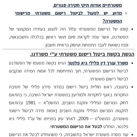
משטרתיים אודות תיקי חקירה סגורים.
מדוע יש לפעול לביטול רישום משטרתי מרישומי
המשטרה?
קיומו של הרישום המשטרתי עלול היה לפגוע בעתידו המקצועי של
הסטודנט, אשר עמד לקראת סיום תואר ראשון בכלכלה וחשבונאות,
ופניו נשואות לעבר התמחות ועיסוק בראיית חשבון.
הגשת בקשת ביטול רישום משטרתי ע”י משרדנו.
משרד עורך דין פלילי גיא פלנטר
הגיש בקשה מטעמו של הסטודנט
לביטול הרישום המשטרתי, תוך התייחסות לכל אמות המידה שנקבעו
לביטול רישום משטרתי.
בתגובה, ראש חוליית ביטול רישום במדור מידע פלילי של חטיבת
החקירות באגף לחקירות ולמודיעין במשטרת ישראל השיבה, כי בהתאם
לחוק המרשם הפלילי ותקנת השבים, התשמ”א – 1981 ובהתאם
לתקנות המרשם הפלילי ותקנת השבים (אמות מידה לביטול רישומי
משטרה), התשס”ט – 2009, לאחר עיון בפנייתו של עו”ד פלילי גיא
פלנטר, הוחלט
לבטל את הרישום המשטרתי
.
עוד מסרה משטרת ישראל בתשובתה, כי משהוחלט לבטל את הרישום