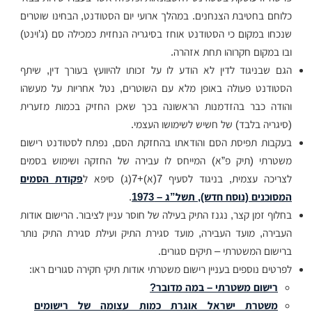
כלוחם בחטיבת הצנחנים. במהלך ארועי יום הסטודנט, הבחינו שוטרים
שנכחו במקום כי הסטודנט אוחז בסיגריה הנחזית כמכילה סם (ג’וינט)
ובו במקום חקרוהו תחת אזהרה.
הגם שבניגוד לדין לא הודע לו על זכותו להיוועץ בעורך דין, שיתף
הסטודנט פעולה באופן מלא עם השוטרים, נטל אחריות על מעשהו
והודה כבר בהזדמנות הראשונה בכך שאכן החזיק בכמות מזערית
(סיגריה בלבד) של חשיש לשימושו העצמי.
בעקבות תפיסת הסם והודאתו בהחזקת הסם, נפתח לסטודנט רישום
משטרתי (תיק פ”א) המייחס לו עבירה של החזקה ושימוש בסמים
לצריכה עצמית, בניגוד לסעיף 7(א)+7(ג) סיפא ל
פקודת הסמים
המסוכנים (נוסח חדש), תשל”ג – 1973
.
בחלוף זמן קצר, נגנז התיק בעילה של חוסר עניין לציבור. הרישום אודות
העבירה, מועד העבירה, מועד סגירת התיק ועילת סגירת התיק נותר
ברישום המשטרתי – תיקים סגורים.
לפרטים נוספים בעניין רישום משטרתי אודות תיקי חקירה סגורים ראו:
רישום משטרתי – במה מדובר?
משטרת ישראל אוגרת כמות עצומה של רישומים