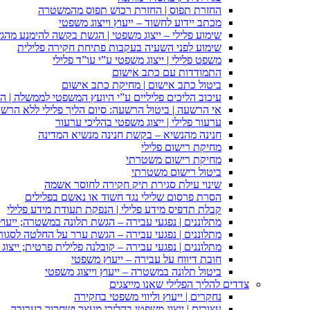
החזרת תפוס | החזרת רכוש תפוס מהמשטרה
מכתב יידוע לחשוד – ייעוץ וייצוג משפטי
שימוע פלילי – ייצוג משפטי | הגשת בקשה להימנע מהגשת
שימוע לפני השעיה בעקבות פתיחת חקירה פלילית
משפט פלילי | ייצוג משפטי ע”י עו”ד פלילי
התמודדות עם כתב אישום
ביטול כתב אישום | מחיקת כתב אישום
עיכוב הליכים פליליים ע”י היועץ המשפטי לממשלה | 
אי הרשעה | ביטול הרשעה: סיום הליך פלילי ללא הרש
ערעור פלילי | ייצוג משפטי בהליכי ערעור
חנינה מהנשיא – בקשת חנינה מנשיא המדינה
מחיקת רישום פלילי
מחיקת רישום משטרתי
ביטול רישום משטרתי
שינוי עילת סגירת תיק חקירה לחוסר אשמה
הסרת פרסום שלילי נגד חשוד או נאשם בפלילים
קבלת תדפיס מידע פלילי | הנפקת תעודת מידע פלילי
מתלוננים | נפגעי עבירה – הגשת תלונה במשטרה; ייעו
מתלוננים | נפגעי עבירה – הגשת ערר על החלטה לסגור
מתלוננים | נפגעי עבירה – קובלנה פלילית פרטית; ייצוג
חובת דיווח על עבירה – ייעוץ משפטי
ביטול תלונה במשטרה – ייעוץ וייצוג משפטי
צדדים להליך הפלילי שאנו מייצגים
נחקרים | ייעוץ וליווי משפטי בחקירה
עצורים | ייצוג משפטי בהליכי מעצר ושחרור בערובה