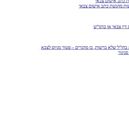
ת כתב אישום צבאי
עות מהגשת כתב אישום צבאי
דין צבאי או בדמ”ש
חו”ל שלא ברשות, בן מהגרים – פטור מגיוס לצבא
ניגור