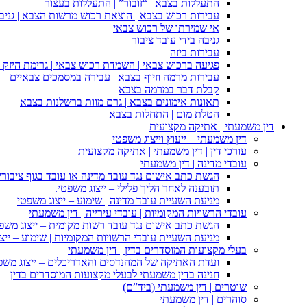
התעללות בצבא | “זובור” | התעללות בעצור
עבירות רכוש בצבא | הוצאת רכוש מרשות הצבא | גניבה
אי שמירתו של רכוש צבאי
גניבה בידי עובד ציבור
עבירות ביזה
פגיעה ברכוש צבאי | השמדת רכוש צבאי | גרימת היזק ב
עבירות מרמה וזיוף בצבא | עבירה במסמכים צבאיים
קבלת דבר במרמה בצבא
תאונות אימונים בצבא | גרם מוות ברשלנות בצבא
הטלת מום | התחלות בצבא
דין משמעתי | אתיקה מקצועית
דין משמעתי – ייעוץ וייצוג משפטי
עורכי דין | דין משמעתי | אתיקה מקצועית
עובדי מדינה | דין משמעתי
הגשת כתב אישום נגד עובד מדינה או עובד בגוף ציבורי
תובענה לאחר הליך פלילי – ייצוג משפטי.
מניעת השעיית עובד מדינה | שימוע – ייצוג משפטי
עובדי הרשויות המקומיות | עובדי עירייה | דין משמעתי
הגשת כתב אישום נגד עובד רשות מקומית – ייצוג משפ
מניעת השעיית עובדי הרשויות המקומיות | שימוע – ייצ
בעלי מקצועות המוסדרים בדין | דין משמעתי
ועדת האתיקה של המהנדסים והאדריכלים – ייצוג משפט
חנינה בדין משמעתי לבעלי מקצועות המוסדרים בדין
שוטרים | דין משמעתי (ביד”ם)
סוהרים | דין משמעתי