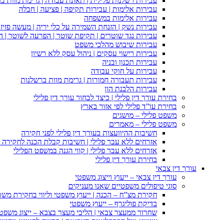
עבירות רשלנות פלילית | תאונת עבודה | גרימת מוות ב
עבירות אלימות | עבירות תקיפה | פציעה | חבלה
עבירות אלימות במשפחה
עבירות נשק | הזנחת השמירה על כלי יריה | מעשה פזיז
עבירות נגד שוטרים | תקיפת שוטר | הפרעה לשוטר | ה
עבירות שיבוש מהלכי משפט
עבירות רישוי עסקים | ניהול עסק ללא רשיון
עבירות תכנון ובניה
עבירות על חוקי עבודה
עבירות תעבורה חמורות | גרימת מוות ברשלנות
עבירות הלבנת הון
בחירת עורך דין פלילי | כיצד לבחור עורך דין פלילי
בחירת עו”ד פלילי לפי אזור בארץ
משפט פלילי – מושגים
משפט פלילי – מאמרים
חשיבות ההיוועצות בעורך דין פלילי לפני חקירה
אזרחים ללא עבר פלילי | חשיבות קבלת הכנה לחקירה פ
אזרחים ללא עבר פלילי | קווי הגנה במשפט הפלילי
בחירת עורך דין פלילי
עורך דין צבאי
עורך דין צבאי – ייעוץ וייצוג משפטי
סוגי טיפולים משפטיים שאנו מעניקים
חקירת מצ”ח – הכנה | ייעוץ משפטי וליווי בחקירת מש
בדיקת פוליגרף – ייעוץ משפטי
שחרור ממעצר צבאי | הליכי מעצר בצבא – ייצוג משפט