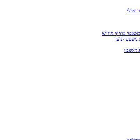
 פלילי
 משפטי בתיקי מח”ש
ית משפט לנוער
ג משפטי