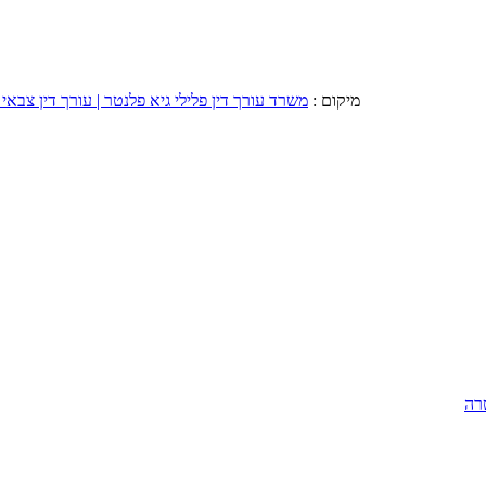
מיקום :
משרד עורך דין פלילי גיא פלנטר | עורך דין צבאי 
רה