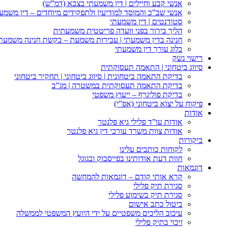
אנשי קבע וחיילים | דין משמעתי בצבא (דמ”ש)
אנשי שב”כ והמוסד למודיעין ולתפקידים מיוחדים – דין משמע
סטודנטים | דין משמעתי
הליך בירור בפני וועדה פריטטית משמעתית
חנינה בדין משמעתי | עבירות משמעת – בקשת חנינה משמעת
בלוג עורך דין משמעתי
רישוי נשק
סיווג ביטחוני | התאמה תעסוקתית
בדיקת התאמה ביטחונית | סיווג ביטחוני | תחקיר ביטחוני
בדיקת התאמה תעסוקתית במשטרה | מג”ב
בדיקת פוליגרף – ייעוץ משפטי
פיקוח על יצוא ביטחוני (אפ”י)
אודות
אודות עו”ד פלילי גיא פלנטר
אודות צוות משרד עורכי דין גיא פלנטר
ביקורות
לקוחות כותבים עלינו
חוות דעת אודותינו בפייסבוק ובגוגל
דוגמאות
קרא אותי קודם – דוגמאות להמחשה
סגירת תיק פלילי
סגירת תיק בשימוע פלילי
ביטול כתב אישום
עיכוב הליכים משפטיים על ידי היועץ המשפטי לממשלה
זיכוי בתיק פלילי