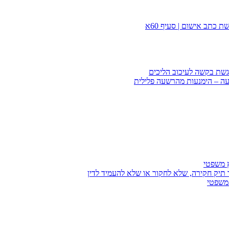
 כתב אישום | סעיף 60א
הגשת בקשה לעיכוב הליכים
עה – הימנעות מהרשעה פלילית
ץ משפטי
 תיק חקירה, שלא לחקור או שלא להעמיד לדין
 משפטי