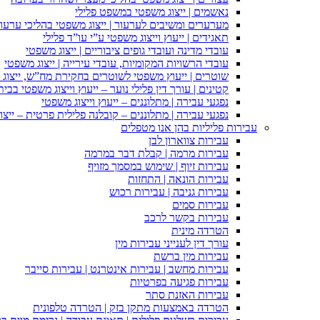
נאשמים | ייצוג משפטי במשפט פלילי
מערערים ומשיבים לערעור | ייצוג משפטי בהליכי ערעור
תאגידים | ייעוץ וייצוג משפטי ע”י עו”ד פלילי
עובדי מדינה ועובדי גופים ציבוריים | ייצוג משפטי
עובדי הרשויות המקומיות, עובדי עירייה | ייצוג משפטי
שוטרים | ייעוץ משפטי לשוטרים בחקירת מח”ש, ייצוג
קטינים | עורך דין פלילי נוער – ייעוץ וייצוג משפטי בב
נפגעי עבירה | מתלוננים – ייעוץ וייצוג משפטי
נפגעי עבירה | מתלוננים – קובלנה פלילית פרטית – ייצו
עבירות פליליות בהן אנו מטפלים
עבירות צווארון לבן
עבירות מרמה | קבלת דבר במרמה
עבירות זיוף | שימוש במסמך מזויף
עבירות הונאה | התחזות
עבירות גניבה | עבירות רכוש
עבירות סמים
עבירות בקשר לרכב
הטרדה מינית
עורך דין לענייני עבירות מין
עבירות מין ברשת
עבירות מחשב | עבירות אינטרנט | עבירות סייבר
עבירות פגיעה בפרטיות
עבירות האזנת סתר
הטרדה באמצעות מתקן בזק | הטרדה טלפונית