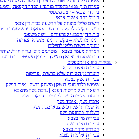
שימוע מול הפרקליטות הצבאית | בקשה להימנע מהגש
סגירת תיק צבאי בהסדר מותנה | הסדר הקפאה | הימנ
בית דין צבאי – ייצוג משפטי
ביטול כתב אישום צבאי
רישום פלילי מופחת על הרשעה בבית דין צבאי
הגשת בקשה להקלה בעונש | המתקת עונש שנגזר בבית 
בית הדין הצבאי לערעורים – ייצוג משפטי
חנינה מהנשיא – בקשת חנינה מנשיא המדינה
מחיקת רישום פלילי לחיילים
הסדרת מעמד בצבא – משתמט גיוס, עריק חו”ל, שוהה ב
דין משמעתי בצבא (דמ”ש) – ייעוץ משפטי | חוות דעת ס
עבירות בהן אנו מטפלים
עבירות סמים בצבא
היעדר מן השירות שלא ברשות | עריקות
עבירות נשק בצבא
שימוש בלתי חוקי בנשק | משחק בנשק | איום בנשק
הוצאת נשק מרשות הצבא | גניבת נשק מהצבא
הזנחת השמירה על כלי ירייה | הפקרת נשק
אובדן נשק | איבוד נשק
אי שמירתו של רכוש צבאי מסוג נשק
רשלנות בהחזקת נשק
עבירות מין בצבא
עבירות מין ברשת
הטרדה מינית בצבא
עבירות אלימות בצבא