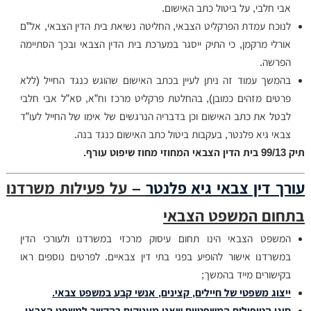
אבי חלבי, על ביטול כתב האישום.
לנוכח עמדת הפרקליט הצבאי, החליטה נשיאת בית הדין הצבאי, אל”ם
אורלי מרקמן, כי התיק ייסגר במערכת בית הדין הצבאי ובכך הסתיימה
הפרשה.
בהמשך עמוד זה ניתן לעיין בכתב האישום שהוגש כנגד החייל (ללא
פרטים מזהים כמובן), בהחלטת פרקליט מרכז וח”א, סא”ל אבי חלבי
לבטל את כתב האישום וכן בדבריה הנרגשים של אימו של החייל לעו”ד
צבאי גיא פלנטר, בעקבות ביטול כתב האישום כנגד בנה.
תיק 99/13 בית הדין הצבאי המחוזי מחוז שיפוט עורף.
עורך דין צבאי גיא פלנטר
– על פעילות משרדנו
בתחום המשפט הצבאי
המשפט הצבאי הינו תחום עיסוק מרכזי במשרדנו ולעורכי הדין
במשרדנו אישור להופיע בפני בתי דין צבאיים. לפרטים נוספים ראו
בקישורים מייד בהמשך;
ייצוג משפטי של חיילים, קצינים, אנשי קבע במשפט צבאי.
סוגי הטיפולים המשפטיים שאנו מעניקים בהקשר למשפט הצבאי.