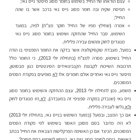
עצם הודאתו של החייל בשימוש בחומר מסוג מיסטר נייס גאי;
תפיסת שקית ובה חומר מסוג נייס גאי ברכב אשר בו שהה
החייל;
אמרה (שחילץ מפיו של החייל חוקר מצ”ח) לפיה, במועד
השימוש, סבר החייל שהחזקה ושימוש בחומר מסוג נייס גאי
מנוגדים לחוק ומהווים עבירה פלילית.
בפועל, מעבדת טוקסיקולוגיה אשר בדקה את החומר הספציפי בו הודה
החייל בשימוש, מסרה למצ”ח (בתחילת יולי 2013), כי החומר כולל
תרכובות השייכות לקבוצת הקנבינואידים הסינטטיים כגון מבסוטון,
מיסטר נייס גאי ואחרים אולם חומרים אלו
לא
מופיעים בפקודת הסמים
המסוכנים.
משמע, נכון לתחילת יולי 2013, עצם ההחזקה והשימוש בחומר מסוג
נייס גאי (שנבדק במקרה ספציפי זה במעבדה),
לא
היו מנוגדים לחוק
ולא
גלשו לעבירה פלילית.
אם כך המצב, ובפועל (במועד השימוש בנייס גאי, בתחילת יולי 2013)
לא היה מדובר בסם מסוכן האסור בשימוש לפי פקודת הסמים
המסוכנים, הכיצד אם כן האשימה הפרקליטות הצבאית את החייל בכתב
האישום, ביחס לחומר מסוג נייס גאי, בניסיון לשימוש בסם מסוכן?