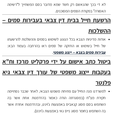
לא די בכך שהנאשם רק חשד שמא מדובר בסם המשתייך ל”רשימה
האסורה” בפקודת הסמים המסוכנים.
הרשעת חייל בבית דין צבאי בעבירות סמים –
ההשלכות
אודות מדיניות הצבא בכל הנוגע לשימוש בסמים וההשלכות להרשעתו
של חייל בשימוש או החזקה של סמים ראו בהרחבה בעמוד הבא:
עבירות סמים בצבא – ייצוג משפטי
.
ביטול כתב אישום על ידי פרקליט מרכז וח”א
בעקבות ייצוג משפטי של
עורך דין צבאי גיא
פלנטר
למשרדנו פנה החייל עם פתיחת משפטו הצבאי, לאחר שכבר נסתיימה
חקירת מצ”ח (במסגרתה הודה כאמור בהזדמנות אחת אשר בה
השתמש בסם מסוג קנאביס באמצעות ג’וינט, ובהזדמנות אחרת אשר
בה השתמש בחומר מסוג נייס גאי באמצעות ג’וינט).