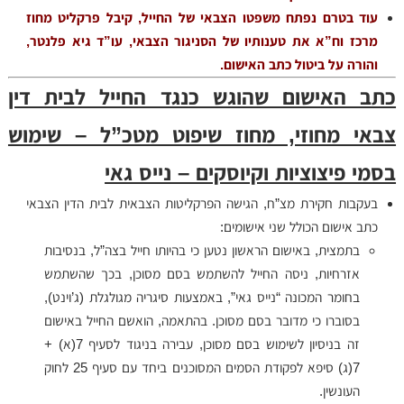
עוד בטרם נפתח משפטו הצבאי של החייל, קיבל פרקליט מחוז
מרכז וח”א את טענותיו של הסניגור הצבאי, עו”ד גיא פלנטר,
והורה על ביטול כתב האישום.
כתב האישום שהוגש כנגד החייל לבית דין
צבאי מחוזי, מחוז שיפוט מטכ”ל – שימוש
בסמי פיצוציות וקיוסקים – נייס גאי
בעקבות חקירת מצ”ח, הגישה הפרקליטות הצבאית לבית הדין הצבאי
כתב אישום הכולל שני אישומים:
בתמצית, באישום הראשון נטען כי בהיותו חייל בצה”ל, בנסיבות
אזרחיות, ניסה החייל להשתמש בסם מסוכן, בכך שהשתמש
בחומר המכונה “נייס גאי”, באמצעות סיגריה מגולגלת (ג’וינט),
בסוברו כי מדובר בסם מסוכן. בהתאמה, הואשם החייל באישום
זה בניסיון לשימוש בסם מסוכן, עבירה בניגוד לסעיף 7(א) +
7(ג) סיפא לפקודת הסמים המסוכנים ביחד עם סעיף 25 לחוק
העונשין.