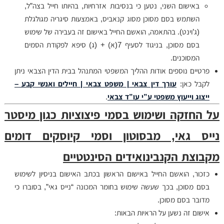
באישום השני, נטען כי בנסיבות אזרחיות, בהיותו חייל בצה”ל,
השתמש בסם מסוכן מסוג קנאביס, באמצעות סיגריה מגולגלת
(ג’וינט). בהתאמה, הואשם החייל באישום זה בעבירה של שימוש
בסם מסוכן, בניגוד לסעיף 7(א) + (ג) סיפא לפקודת הסמים
המסוכנים.
פרטיים נוספים אודות ההליך המשפטי המתנהל בבית הדין הצבאי ניתן
לקבל כאן:
עורך דין צבאי | משפט צבאי | חיילים ואנשי קבע –
ייצוג וייעוץ משפטי ע”י עו”ד צבאי
.
על החזקה ושימוש בסמי פיצוציות כגון מיסטר
נייס גאי, מבסוטון וסמי קיוסקים דומים
מקבוצת הקנבינואידים הסינטטיים
כזכור, הואשם החייל באישום הראשון בכתב האישום בניסיון לשימוש
בסם מסוכן, בכך שעשה שימוש בחומר המכונה “נייס גאי”, בסוברו כי
מדובר בסם מסוכן.
אישום זה נשען על הראיות הבאות: