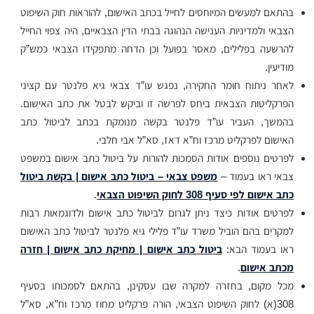
בהתאם למעשים המיוחסים לחייל בכתב האישום, להוראות חוק השיפוט
הצבאי ולמדיניות הענישה הנהוגה בבתי הדין הצבאיים, היה צפוי החייל
להרשעה בפלילים, מאסר בפועל וכן הדחה מתפקידו הצבאי כמש”ק
מודיעין.
לאחר ניתוח חומר החקירה, נפגש עו”ד צבאי גיא פלנטר עם קציני
הפרקליטות הצבאית ביחס לפרשה זו וביקש לבטל את כתב האישום.
בהמשך, העביר עו”ד פלנטר בקשה מנומקת בכתב לביטול כתב
האישום לפרקליט מרכז וח”א דאז, סא”ל אבי חלבי.
לפרטים נוספים אודות הסמכות להורות על ביטול כתב אישום במשפט
צבאי ראו בעמוד –
משפט צבאי – ביטול כתב אישום | בקשת ביטול
כתב אישום לפי סעיף 308 לחוק השיפוט הצבאי
.
לפרטים אודות כיצד ניתן לגרום לביטול כתב אישום ולדוגמאות רבות
למקרים בהם הוביל משרד עו”ד פלילי גיא פלנטר לביטול כתב האישום
ראו בעמוד הבא:
ביטול כתב אישום | מחיקת כתב אישום | חזרה
מכתב אישום
.
מכל מקום, בחזרה למקרה שבו עסקינן, בהתאם לסמכותו בסעיף
308(א) לחוק השיפוט הצבאי, הורה פרקליט מחוז מרכז וח”א, סא”ל