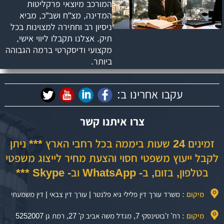
המורכב מיוצאי פרקליטות
המדינה, מצ"ח ושב"כ, מביא
ניסיון רב וחתירה למצוינות בכל
תיק. אצלנו תקבלו ליווי אישי,
מקצועי ודיסקרטי ברמה הגבוהה
ביותר.
עקבו אחרינו ב:
צרו איתנו קשר
זמינים 24 שעות ביממה בכל רחבי הארץ *** ניתן
לקבל ייעוץ משפטי חסוי והצעת מחיר לייצוג משפטי
בטלפון, בזום, ב- WhatsApp וב- Skype ***
מיקום :
משרד עורך דין פלילי גיא פלנטר | עורך דין צבאי | דין משמעתי
מיקום :
רח' ז'בוטינסקי 7, מגדל משה אביב ק' 27, רמת גן 5252007