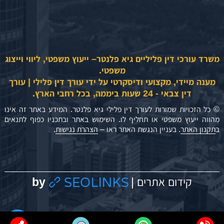
משרד עורכי דין פליליים גיא פלנטר– ייעוץ משפטי, ליווי וייצוג
משפטי.
מענה מיידי, מקצועי ודיסקרטי על ידי עורך דין פלילי | עורך
דין צבאי - 24 שעות ביממה, בכל רחבי הארץ.
© כל הזכויות שמורות לעורך דין פלילי גיא פלנטר. המידע באתר זה אינו
מהווה ייעוץ משפטי או תחליף לו. השימוש באתר ובתכניו כפוף לתנאים
ב
תקנון האתר
. בעניין הנגשת האתר ראו –
הצהרת נגישות
.
by
קידום אתרים |