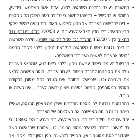
התשובה נעוצה בהלכה משפטית לפיה, אדם אשר השתמש, ביודעין,
בחומר או בתכשיר – בדמותו לחשוב כי מדובר בסם מסוכן מסוג מסוים
– דינו להרשעה בעבירה של ניסיון לשימוש באותו סם (ראה למשל פסקי
הדין הבאים: בית הדין הצבאי לערעורים, ע 220/93
רב”ט זינגרמן נגד
התצ”ר
וכן ע 153/00
התצ”ר נגד סמל דימיטרי שובין
). הלכה משפטית
זו הינה נגזרת מסוגיה משפטית הנקראת “ניסיון בלתי צליח” מחמת
“חוסר אפשרות לעשיית העבירה” המושלמת.
הרציונל העומד ביסוד ענישת ניסיון בלתי צליח הוא, שמבצע העבירה
גילה את מסוכנותו לחברה בנסותו לעבור עבירה, וחוסר אפשרות לבצע
את העבירה (כגון שבפועל, החומר אינו מגודר כסם מסוכן בפקודת
הסמים המסוכנים), מחמת נסיבות שאינן ידועות לעבריין, אינו מעלה או
מוריד.
ההתנהגות נבחנת לפי מסכת עובדתית שבקיומה האמין המנסה, ושאילו
הייתה נכונה הייתה מאפשרת את השלמתה של העבירה.
יחד עם זאת, חידד בית הדין הצבאי לערעורים בערעור מס’ 153/00 כי
רק “טעות” ברורה בשאלת מהות החומר, כגון שהוכח שהנאשם חשב
שמדובר בסם מסוג הירואין, תספיק להרשעתו בגין נסיון בלתי צליח, אך