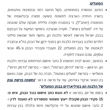
הפועלים
.
כמיטב המסורת במחוזותינו, בקול תרועה רמה ובמסיבות עיתנואים,
בישרה היחידה הארצית לחשיפת פשיעה חמורה ובינלאומית של
המשטרה (יאחב”ל), כי במסגרת חקירה פלילית חובקת עולם שכונתה
על ידה “פועלים בשחור”, חקירה שנערכה בשיתוף הפיקוח על הבנקים
בבנק ישראל והרשות לאיסור הלבנת הון, נחשף חשד שמאות מיליוני
דולרים הולבנו בעבירות הלבנת הון בסניף ירקון של הבנק בת”א ובחברה
לנאמנות של בנק הפועלים. 22 מעובדי ומבכירי הבנק וכ-45 אנשי
עסקים, עוכבו ונעצרו לחקירה.
בהמשך, הוגשו לבית המשפט 3 כתבי אישום המייחסים עבירות הלבנת
הון. הראשון – פרשת “הדסק הצרפתי”; השני – בפרשת “הדסק הרוסי”;
והשלישי – בפרשת “פועלים נאמנות”, חברה בת של הבנק, שבה נאשם
בין השאר ארקדי גאידמק. עוד על פרשה זו ראו: “
נחשפה פרשת ענק
של הלבנת הון במיליארדים בבנק הפועלים
“.
בסופו של יום, בפרשה זו
לא הוגש כתב אישום כנגד הבנק, איש מ-
15 פקידי הבנק שקיבלו ייעוץ משפטי ממשרדנו לא הועמד לדין
ו-
2 כתבי אישום שהוגשו על ידי פרקליטות מיסוי וכלכלה בגין עבירות