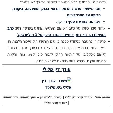
הלבנת הון, הסתיימו בבית המשפט בזיכויים. על כך ראו למשל:
זוכו נאשמי פרשת הדסק הרוסי בבנק הפועלים; ביקורת
חריפה על הפרקליטות
.
זיכוי שני בפרשת סניף הירקון
.
אודות אופן סיומו של כתב האישום השלישי שהוגש בפרשה ראו:
כתב
האישום נגד גאידמק יסתיים בהסדר טיעון של 3 מיליון שקל
.
פרשה זו נחשבת כנקודת מפנה ביישום הוראות חוק איסור הלבנת הון
בישראל ומאז הפרשה, הקימו המוסדות הפיננסים בארץ מנגנונים שונים
ליישום אפקטיבי של הוראות החוק לרבות מינוי קציני ציות, והקמת
מנגנוני פיקוח, בקרה ודיווח בהתאם להוראות החוק.
עורך דין פלילי
משפט פלילי | משרד עורכי דין פלילי |
עבירות הלבנת הון –
ייעוץ משפטי, ייצוג משפטי
| ייצוג משפטי פלילי