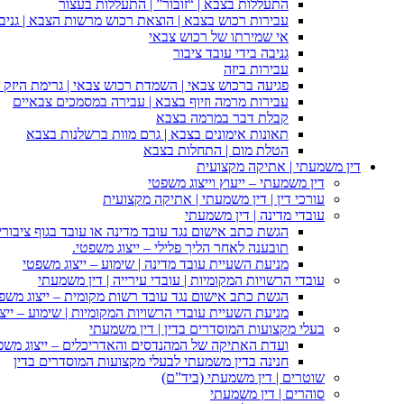
התעללות בצבא | “זובור” | התעללות בעצור
עבירות רכוש בצבא | הוצאת רכוש מרשות הצבא | גניבה
אי שמירתו של רכוש צבאי
גניבה בידי עובד ציבור
עבירות ביזה
פגיעה ברכוש צבאי | השמדת רכוש צבאי | גרימת היזק ב
עבירות מרמה וזיוף בצבא | עבירה במסמכים צבאיים
קבלת דבר במרמה בצבא
תאונות אימונים בצבא | גרם מוות ברשלנות בצבא
הטלת מום | התחלות בצבא
דין משמעתי | אתיקה מקצועית
דין משמעתי – ייעוץ וייצוג משפטי
עורכי דין | דין משמעתי | אתיקה מקצועית
עובדי מדינה | דין משמעתי
הגשת כתב אישום נגד עובד מדינה או עובד בגוף ציבורי
תובענה לאחר הליך פלילי – ייצוג משפטי.
מניעת השעיית עובד מדינה | שימוע – ייצוג משפטי
עובדי הרשויות המקומיות | עובדי עירייה | דין משמעתי
הגשת כתב אישום נגד עובד רשות מקומית – ייצוג משפ
מניעת השעיית עובדי הרשויות המקומיות | שימוע – ייצ
בעלי מקצועות המוסדרים בדין | דין משמעתי
ועדת האתיקה של המהנדסים והאדריכלים – ייצוג משפט
חנינה בדין משמעתי לבעלי מקצועות המוסדרים בדין
שוטרים | דין משמעתי (ביד”ם)
סוהרים | דין משמעתי