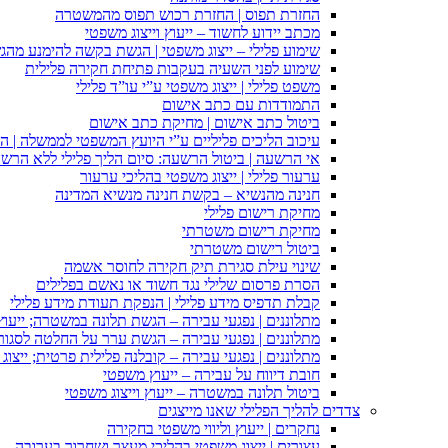
החזרת תפוס | החזרת רכוש תפוס מהמשטרה
מכתב יידוע לחשוד – ייעוץ וייצוג משפטי
שימוע פלילי – ייצוג משפטי | הגשת בקשה להימנע מהגשת
שימוע לפני השעיה בעקבות פתיחת חקירה פלילית
משפט פלילי | ייצוג משפטי ע”י עו”ד פלילי
התמודדות עם כתב אישום
ביטול כתב אישום | מחיקת כתב אישום
עיכוב הליכים פליליים ע”י היועץ המשפטי לממשלה | 
אי הרשעה | ביטול הרשעה: סיום הליך פלילי ללא הרש
ערעור פלילי | ייצוג משפטי בהליכי ערעור
חנינה מהנשיא – בקשת חנינה מנשיא המדינה
מחיקת רישום פלילי
מחיקת רישום משטרתי
ביטול רישום משטרתי
שינוי עילת סגירת תיק חקירה לחוסר אשמה
הסרת פרסום שלילי נגד חשוד או נאשם בפלילים
קבלת תדפיס מידע פלילי | הנפקת תעודת מידע פלילי
מתלוננים | נפגעי עבירה – הגשת תלונה במשטרה; ייעו
מתלוננים | נפגעי עבירה – הגשת ערר על החלטה לסגור
מתלוננים | נפגעי עבירה – קובלנה פלילית פרטית; ייצוג
חובת דיווח על עבירה – ייעוץ משפטי
ביטול תלונה במשטרה – ייעוץ וייצוג משפטי
צדדים להליך הפלילי שאנו מייצגים
נחקרים | ייעוץ וליווי משפטי בחקירה
עצורים | ייצוג משפטי בהליכי מעצר ושחרור בערובה