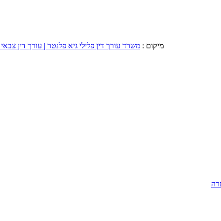
מיקום :
משרד עורך דין פלילי גיא פלנטר | עורך דין צבאי 
רה