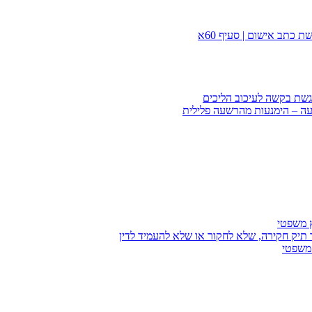
 כתב אישום | סעיף 60א
הגשת בקשה לעיכוב הליכים
עה – הימנעות מהרשעה פלילית
ץ משפטי
 תיק חקירה, שלא לחקור או שלא להעמיד לדין
 משפטי