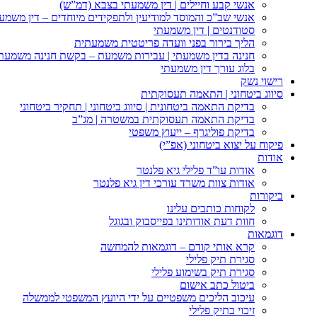
אנשי קבע וחיילים | דין משמעתי בצבא (דמ”ש)
אנשי שב”כ והמוסד למודיעין ולתפקידים מיוחדים – דין משמע
סטודנטים | דין משמעתי
הליך בירור בפני וועדה פריטטית משמעתית
חנינה בדין משמעתי | עבירות משמעת – בקשת חנינה משמעת
בלוג עורך דין משמעתי
רישוי נשק
סיווג ביטחוני | התאמה תעסוקתית
בדיקת התאמה ביטחונית | סיווג ביטחוני | תחקיר ביטחוני
בדיקת התאמה תעסוקתית במשטרה | מג”ב
בדיקת פוליגרף – ייעוץ משפטי
פיקוח על יצוא ביטחוני (אפ”י)
אודות
אודות עו”ד פלילי גיא פלנטר
אודות צוות משרד עורכי דין גיא פלנטר
ביקורות
לקוחות כותבים עלינו
חוות דעת אודותינו בפייסבוק ובגוגל
דוגמאות
קרא אותי קודם – דוגמאות להמחשה
סגירת תיק פלילי
סגירת תיק בשימוע פלילי
ביטול כתב אישום
עיכוב הליכים משפטיים על ידי היועץ המשפטי לממשלה
זיכוי בתיק פלילי