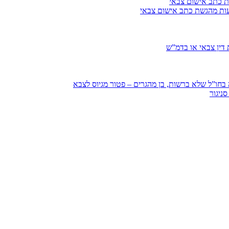
ת כתב אישום צבאי
עות מהגשת כתב אישום צבאי
דין צבאי או בדמ”ש
חו”ל שלא ברשות, בן מהגרים – פטור מגיוס לצבא
ניגור