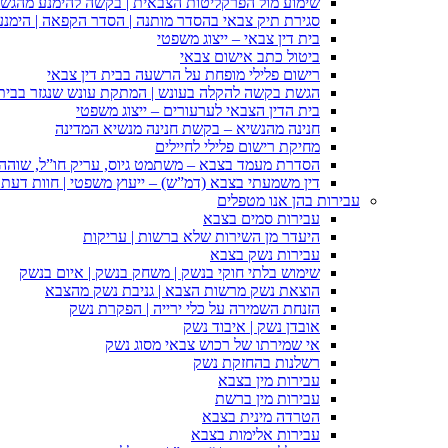
שימוע מול הפרקליטות הצבאית | בקשה להימנע מהגש
סגירת תיק צבאי בהסדר מותנה | הסדר הקפאה | הימנ
בית דין צבאי – ייצוג משפטי
ביטול כתב אישום צבאי
רישום פלילי מופחת על הרשעה בבית דין צבאי
הגשת בקשה להקלה בעונש | המתקת עונש שנגזר בבית 
בית הדין הצבאי לערעורים – ייצוג משפטי
חנינה מהנשיא – בקשת חנינה מנשיא המדינה
מחיקת רישום פלילי לחיילים
הסדרת מעמד בצבא – משתמט גיוס, עריק חו”ל, שוהה ב
דין משמעתי בצבא (דמ”ש) – ייעוץ משפטי | חוות דעת ס
עבירות בהן אנו מטפלים
עבירות סמים בצבא
היעדר מן השירות שלא ברשות | עריקות
עבירות נשק בצבא
שימוש בלתי חוקי בנשק | משחק בנשק | איום בנשק
הוצאת נשק מרשות הצבא | גניבת נשק מהצבא
הזנחת השמירה על כלי ירייה | הפקרת נשק
אובדן נשק | איבוד נשק
אי שמירתו של רכוש צבאי מסוג נשק
רשלנות בהחזקת נשק
עבירות מין בצבא
עבירות מין ברשת
הטרדה מינית בצבא
עבירות אלימות בצבא