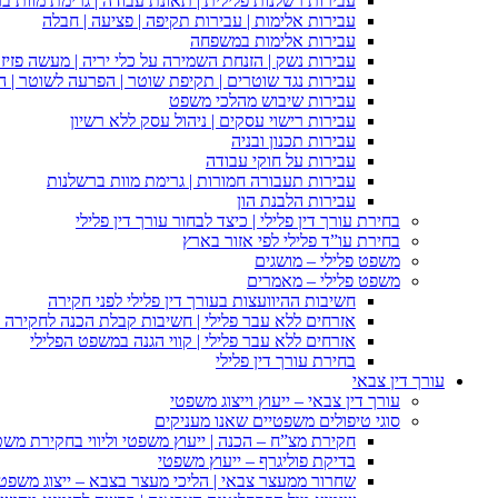
עבירות רשלנות פלילית | תאונת עבודה | גרימת מוות ב
עבירות אלימות | עבירות תקיפה | פציעה | חבלה
עבירות אלימות במשפחה
עבירות נשק | הזנחת השמירה על כלי יריה | מעשה פזיז
עבירות נגד שוטרים | תקיפת שוטר | הפרעה לשוטר | ה
עבירות שיבוש מהלכי משפט
עבירות רישוי עסקים | ניהול עסק ללא רשיון
עבירות תכנון ובניה
עבירות על חוקי עבודה
עבירות תעבורה חמורות | גרימת מוות ברשלנות
עבירות הלבנת הון
בחירת עורך דין פלילי | כיצד לבחור עורך דין פלילי
בחירת עו”ד פלילי לפי אזור בארץ
משפט פלילי – מושגים
משפט פלילי – מאמרים
חשיבות ההיוועצות בעורך דין פלילי לפני חקירה
אזרחים ללא עבר פלילי | חשיבות קבלת הכנה לחקירה פ
אזרחים ללא עבר פלילי | קווי הגנה במשפט הפלילי
בחירת עורך דין פלילי
עורך דין צבאי
עורך דין צבאי – ייעוץ וייצוג משפטי
סוגי טיפולים משפטיים שאנו מעניקים
חקירת מצ”ח – הכנה | ייעוץ משפטי וליווי בחקירת מש
בדיקת פוליגרף – ייעוץ משפטי
שחרור ממעצר צבאי | הליכי מעצר בצבא – ייצוג משפט