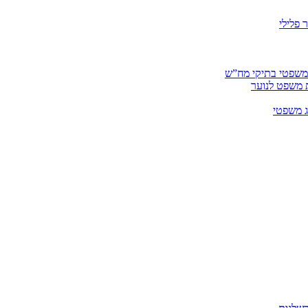
 פלילי
 משפטי בתיקי מח”ש
ית משפט לנוער
ג משפטי