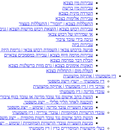
עבירות מין בצבא
עבירות מין ברשת
הטרדה מינית בצבא
עבירות אלימות בצבא
התעללות בצבא | “זובור” | התעללות בעצור
עבירות רכוש בצבא | הוצאת רכוש מרשות הצבא | גניבה
אי שמירתו של רכוש צבאי
גניבה בידי עובד ציבור
עבירות ביזה
פגיעה ברכוש צבאי | השמדת רכוש צבאי | גרימת היזק ב
עבירות מרמה וזיוף בצבא | עבירה במסמכים צבאיים
קבלת דבר במרמה בצבא
תאונות אימונים בצבא | גרם מוות ברשלנות בצבא
הטלת מום | התחלות בצבא
דין משמעתי | אתיקה מקצועית
דין משמעתי – ייעוץ וייצוג משפטי
עורכי דין | דין משמעתי | אתיקה מקצועית
עובדי מדינה | דין משמעתי
הגשת כתב אישום נגד עובד מדינה או עובד בגוף ציבורי
תובענה לאחר הליך פלילי – ייצוג משפטי.
מניעת השעיית עובד מדינה | שימוע – ייצוג משפטי
עובדי הרשויות המקומיות | עובדי עירייה | דין משמעתי
הגשת כתב אישום נגד עובד רשות מקומית – ייצוג משפ
מניעת השעיית עובדי הרשויות המקומיות | שימוע – ייצ
בעלי מקצועות המוסדרים בדין | דין משמעתי