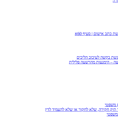
רה
 כתב אישום | סעיף 60א
הגשת בקשה לעיכוב הליכים
עה – הימנעות מהרשעה פלילית
ץ משפטי
 תיק חקירה, שלא לחקור או שלא להעמיד לדין
 משפטי