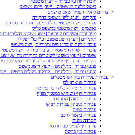
חובת דיווח על עבירה – ייעוץ משפטי
ביטול תלונה במשטרה – ייעוץ וייצוג משפטי
צדדים להליך הפלילי שאנו מייצגים
נחקרים | ייעוץ וליווי משפטי בחקירה
עצורים | ייצוג משפטי בהליכי מעצר ושחרור בערובה
נאשמים | ייצוג משפטי במשפט פלילי
מערערים ומשיבים לערעור | ייצוג משפטי בהליכי ערעור
תאגידים | ייעוץ וייצוג משפטי ע”י עו”ד פלילי
עובדי מדינה ועובדי גופים ציבוריים | ייצוג משפטי
עובדי הרשויות המקומיות, עובדי עירייה | ייצוג משפטי
שוטרים | ייעוץ משפטי לשוטרים בחקירת מח”ש, ייצוג
קטינים | עורך דין פלילי נוער – ייעוץ וייצוג משפטי בב
נפגעי עבירה | מתלוננים – ייעוץ וייצוג משפטי
נפגעי עבירה | מתלוננים – קובלנה פלילית פרטית – ייצו
עבירות פליליות בהן אנו מטפלים
עבירות צווארון לבן
עבירות מרמה | קבלת דבר במרמה
עבירות זיוף | שימוש במסמך מזויף
עבירות הונאה | התחזות
עבירות גניבה | עבירות רכוש
עבירות סמים
עבירות בקשר לרכב
הטרדה מינית
עורך דין לענייני עבירות מין
עבירות מין ברשת