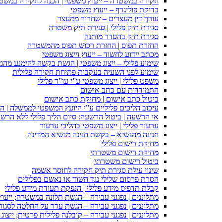
חקירה במשטרה – ייעוץ משפטי | הכנה לחקירה במשט
בדיקת פוליגרף – ייעוץ משפטי
עורך דין מעצרים – שחרור ממעצר
סגירת תיק פלילי | סגירת תיק משטרה
סגירת תיק בהסדר מותנה
החזרת תפוס | החזרת רכוש תפוס מהמשטרה
מכתב יידוע לחשוד – ייעוץ וייצוג משפטי
שימוע פלילי – ייצוג משפטי | הגשת בקשה להימנע מהגשת
שימוע לפני השעיה בעקבות פתיחת חקירה פלילית
משפט פלילי | ייצוג משפטי ע”י עו”ד פלילי
התמודדות עם כתב אישום
ביטול כתב אישום | מחיקת כתב אישום
עיכוב הליכים פליליים ע”י היועץ המשפטי לממשלה | 
אי הרשעה | ביטול הרשעה: סיום הליך פלילי ללא הרש
ערעור פלילי | ייצוג משפטי בהליכי ערעור
חנינה מהנשיא – בקשת חנינה מנשיא המדינה
מחיקת רישום פלילי
מחיקת רישום משטרתי
ביטול רישום משטרתי
שינוי עילת סגירת תיק חקירה לחוסר אשמה
הסרת פרסום שלילי נגד חשוד או נאשם בפלילים
קבלת תדפיס מידע פלילי | הנפקת תעודת מידע פלילי
מתלוננים | נפגעי עבירה – הגשת תלונה במשטרה; ייעו
מתלוננים | נפגעי עבירה – הגשת ערר על החלטה לסגור
מתלוננים | נפגעי עבירה – קובלנה פלילית פרטית; ייצוג