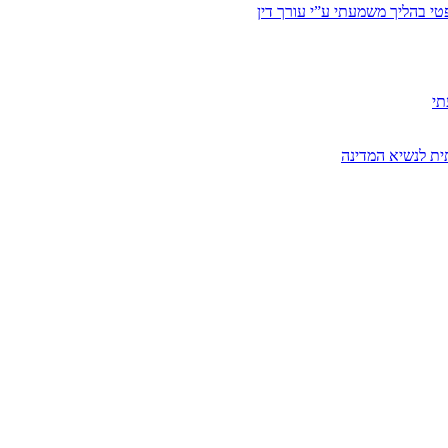
י בהליך משמעתי ע”י עורך דין
תי
ית לנשיא המדינה