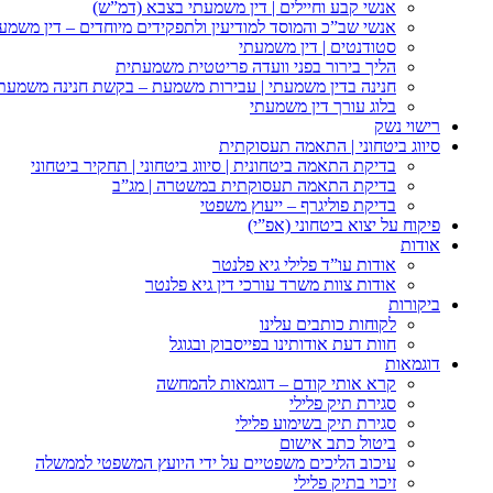
אנשי קבע וחיילים | דין משמעתי בצבא (דמ”ש)
אנשי שב”כ והמוסד למודיעין ולתפקידים מיוחדים – דין משמע
סטודנטים | דין משמעתי
הליך בירור בפני וועדה פריטטית משמעתית
חנינה בדין משמעתי | עבירות משמעת – בקשת חנינה משמעת
בלוג עורך דין משמעתי
רישוי נשק
סיווג ביטחוני | התאמה תעסוקתית
בדיקת התאמה ביטחונית | סיווג ביטחוני | תחקיר ביטחוני
בדיקת התאמה תעסוקתית במשטרה | מג”ב
בדיקת פוליגרף – ייעוץ משפטי
פיקוח על יצוא ביטחוני (אפ”י)
אודות
אודות עו”ד פלילי גיא פלנטר
אודות צוות משרד עורכי דין גיא פלנטר
ביקורות
לקוחות כותבים עלינו
חוות דעת אודותינו בפייסבוק ובגוגל
דוגמאות
קרא אותי קודם – דוגמאות להמחשה
סגירת תיק פלילי
סגירת תיק בשימוע פלילי
ביטול כתב אישום
עיכוב הליכים משפטיים על ידי היועץ המשפטי לממשלה
זיכוי בתיק פלילי