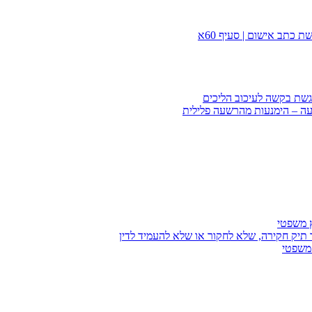
 כתב אישום | סעיף 60א
הגשת בקשה לעיכוב הליכים
עה – הימנעות מהרשעה פלילית
ץ משפטי
 תיק חקירה, שלא לחקור או שלא להעמיד לדין
 משפטי