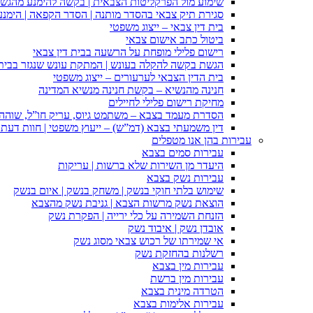
שימוע מול הפרקליטות הצבאית | בקשה להימנע מהגש
סגירת תיק צבאי בהסדר מותנה | הסדר הקפאה | הימנ
בית דין צבאי – ייצוג משפטי
ביטול כתב אישום צבאי
רישום פלילי מופחת על הרשעה בבית דין צבאי
הגשת בקשה להקלה בעונש | המתקת עונש שנגזר בבית 
בית הדין הצבאי לערעורים – ייצוג משפטי
חנינה מהנשיא – בקשת חנינה מנשיא המדינה
מחיקת רישום פלילי לחיילים
הסדרת מעמד בצבא – משתמט גיוס, עריק חו”ל, שוהה ב
דין משמעתי בצבא (דמ”ש) – ייעוץ משפטי | חוות דעת ס
עבירות בהן אנו מטפלים
עבירות סמים בצבא
היעדר מן השירות שלא ברשות | עריקות
עבירות נשק בצבא
שימוש בלתי חוקי בנשק | משחק בנשק | איום בנשק
הוצאת נשק מרשות הצבא | גניבת נשק מהצבא
הזנחת השמירה על כלי ירייה | הפקרת נשק
אובדן נשק | איבוד נשק
אי שמירתו של רכוש צבאי מסוג נשק
רשלנות בהחזקת נשק
עבירות מין בצבא
עבירות מין ברשת
הטרדה מינית בצבא
עבירות אלימות בצבא