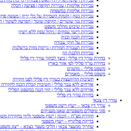
עבירות רשלנות פלילית | תאונת עבודה | גרימת מוות ב
עבירות אלימות | עבירות תקיפה | פציעה | חבלה
עבירות אלימות במשפחה
עבירות נשק | הזנחת השמירה על כלי יריה | מעשה פזיז
עבירות נגד שוטרים | תקיפת שוטר | הפרעה לשוטר | ה
עבירות שיבוש מהלכי משפט
עבירות רישוי עסקים | ניהול עסק ללא רשיון
עבירות תכנון ובניה
עבירות על חוקי עבודה
עבירות תעבורה חמורות | גרימת מוות ברשלנות
עבירות הלבנת הון
בחירת עורך דין פלילי | כיצד לבחור עורך דין פלילי
בחירת עו”ד פלילי לפי אזור בארץ
משפט פלילי – מושגים
משפט פלילי – מאמרים
חשיבות ההיוועצות בעורך דין פלילי לפני חקירה
אזרחים ללא עבר פלילי | חשיבות קבלת הכנה לחקירה פ
אזרחים ללא עבר פלילי | קווי הגנה במשפט הפלילי
בחירת עורך דין פלילי
עורך דין צבאי
עורך דין צבאי – ייעוץ וייצוג משפטי
סוגי טיפולים משפטיים שאנו מעניקים
חקירת מצ”ח – הכנה | ייעוץ משפטי וליווי בחקירת מש
בדיקת פוליגרף – ייעוץ משפטי
שחרור ממעצר צבאי | הליכי מעצר בצבא – ייצוג משפט