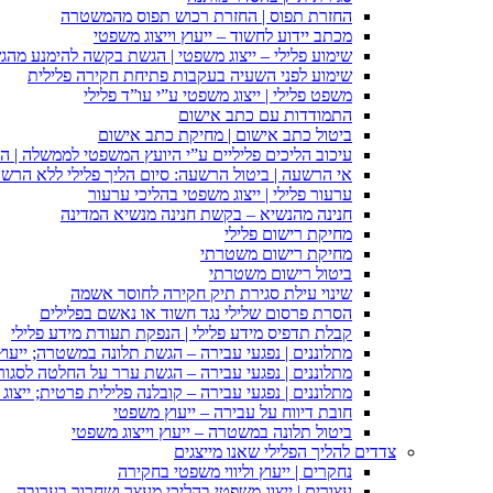
החזרת תפוס | החזרת רכוש תפוס מהמשטרה
מכתב יידוע לחשוד – ייעוץ וייצוג משפטי
שימוע פלילי – ייצוג משפטי | הגשת בקשה להימנע מהגשת
שימוע לפני השעיה בעקבות פתיחת חקירה פלילית
משפט פלילי | ייצוג משפטי ע”י עו”ד פלילי
התמודדות עם כתב אישום
ביטול כתב אישום | מחיקת כתב אישום
עיכוב הליכים פליליים ע”י היועץ המשפטי לממשלה | 
אי הרשעה | ביטול הרשעה: סיום הליך פלילי ללא הרש
ערעור פלילי | ייצוג משפטי בהליכי ערעור
חנינה מהנשיא – בקשת חנינה מנשיא המדינה
מחיקת רישום פלילי
מחיקת רישום משטרתי
ביטול רישום משטרתי
שינוי עילת סגירת תיק חקירה לחוסר אשמה
הסרת פרסום שלילי נגד חשוד או נאשם בפלילים
קבלת תדפיס מידע פלילי | הנפקת תעודת מידע פלילי
מתלוננים | נפגעי עבירה – הגשת תלונה במשטרה; ייעו
מתלוננים | נפגעי עבירה – הגשת ערר על החלטה לסגור
מתלוננים | נפגעי עבירה – קובלנה פלילית פרטית; ייצוג
חובת דיווח על עבירה – ייעוץ משפטי
ביטול תלונה במשטרה – ייעוץ וייצוג משפטי
צדדים להליך הפלילי שאנו מייצגים
נחקרים | ייעוץ וליווי משפטי בחקירה
עצורים | ייצוג משפטי בהליכי מעצר ושחרור בערובה