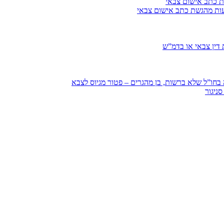
ת כתב אישום צבאי
עות מהגשת כתב אישום צבאי
דין צבאי או בדמ”ש
חו”ל שלא ברשות, בן מהגרים – פטור מגיוס לצבא
ניגור