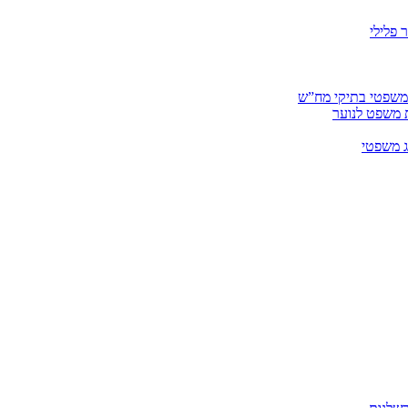
 פלילי
 משפטי בתיקי מח”ש
ית משפט לנוער
ג משפטי