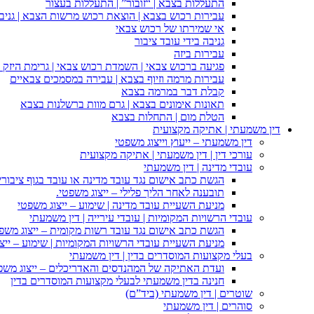
התעללות בצבא | “זובור” | התעללות בעצור
עבירות רכוש בצבא | הוצאת רכוש מרשות הצבא | גניבה
אי שמירתו של רכוש צבאי
גניבה בידי עובד ציבור
עבירות ביזה
פגיעה ברכוש צבאי | השמדת רכוש צבאי | גרימת היזק ב
עבירות מרמה וזיוף בצבא | עבירה במסמכים צבאיים
קבלת דבר במרמה בצבא
תאונות אימונים בצבא | גרם מוות ברשלנות בצבא
הטלת מום | התחלות בצבא
דין משמעתי | אתיקה מקצועית
דין משמעתי – ייעוץ וייצוג משפטי
עורכי דין | דין משמעתי | אתיקה מקצועית
עובדי מדינה | דין משמעתי
הגשת כתב אישום נגד עובד מדינה או עובד בגוף ציבורי
תובענה לאחר הליך פלילי – ייצוג משפטי.
מניעת השעיית עובד מדינה | שימוע – ייצוג משפטי
עובדי הרשויות המקומיות | עובדי עירייה | דין משמעתי
הגשת כתב אישום נגד עובד רשות מקומית – ייצוג משפ
מניעת השעיית עובדי הרשויות המקומיות | שימוע – ייצ
בעלי מקצועות המוסדרים בדין | דין משמעתי
ועדת האתיקה של המהנדסים והאדריכלים – ייצוג משפט
חנינה בדין משמעתי לבעלי מקצועות המוסדרים בדין
שוטרים | דין משמעתי (ביד”ם)
סוהרים | דין משמעתי