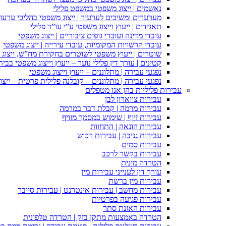
נאשמים | ייצוג משפטי במשפט פלילי
מערערים ומשיבים לערעור | ייצוג משפטי בהליכי ערעור
תאגידים | ייעוץ וייצוג משפטי ע”י עו”ד פלילי
עובדי מדינה ועובדי גופים ציבוריים | ייצוג משפטי
עובדי הרשויות המקומיות, עובדי עירייה | ייצוג משפטי
שוטרים | ייעוץ משפטי לשוטרים בחקירת מח”ש, ייצוג
קטינים | עורך דין פלילי נוער – ייעוץ וייצוג משפטי בב
נפגעי עבירה | מתלוננים – ייעוץ וייצוג משפטי
נפגעי עבירה | מתלוננים – קובלנה פלילית פרטית – ייצו
עבירות פליליות בהן אנו מטפלים
עבירות צווארון לבן
עבירות מרמה | קבלת דבר במרמה
עבירות זיוף | שימוש במסמך מזויף
עבירות הונאה | התחזות
עבירות גניבה | עבירות רכוש
עבירות סמים
עבירות בקשר לרכב
הטרדה מינית
עורך דין לענייני עבירות מין
עבירות מין ברשת
עבירות מחשב | עבירות אינטרנט | עבירות סייבר
עבירות פגיעה בפרטיות
עבירות האזנת סתר
הטרדה באמצעות מתקן בזק | הטרדה טלפונית