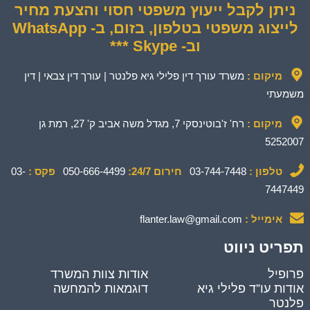
ניתן לקבל ייעוץ משפטי חסוי והצעת מחיר
לייצוג משפטי בטלפון, בזום, ב- WhatsApp
וב- Skype ***
מיקום :
משרד עורך דין פלילי גיא פלנטר | עורך דין צבאי | דין
משמעתי
מיקום :
רח' ז'בוטינסקי 7, מגדל משה אביב ק' 27, רמת גן
5252007
טלפון :
03-744-7448
חירום 24/7:
050-666-4499
פקס :
03-
7447449
אימייל :
flanter.law@gmail.com
תפריט ניווט
פרופיל
אודות צוות המשרד
אודות עו”ד פלילי גיא
דוגמאות להמחשה
פלנטר