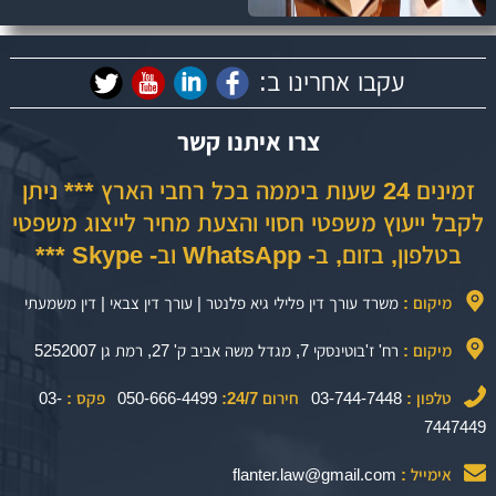
עקבו אחרינו ב:
צרו איתנו קשר
זמינים 24 שעות ביממה בכל רחבי הארץ *** ניתן
לקבל ייעוץ משפטי חסוי והצעת מחיר לייצוג משפטי
בטלפון, בזום, ב- WhatsApp וב- Skype ***
מיקום :
משרד עורך דין פלילי גיא פלנטר | עורך דין צבאי | דין משמעתי
מיקום :
רח' ז'בוטינסקי 7, מגדל משה אביב ק' 27, רמת גן 5252007
טלפון :
03-744-7448
חירום 24/7:
050-666-4499
פקס :
03-
7447449
אימייל :
flanter.law@gmail.com