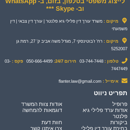
לייצוג משפטי בטלפון, בזום, ב- WhatsApp
וב- Skype ***
מיקום :
משרד עורך דין פלילי גיא פלנטר | עורך דין צבאי | דין
משמעתי
מיקום :
רח' ז'בוטינסקי 7, מגדל משה אביב ק' 27, רמת גן
5252007
טלפון :
03-744-7448
חירום 24/7:
050-666-4499
פקס :
03-
7447449
אימייל :
flanter.law@gmail.com
תפריט ניווט
פרופיל
אודות צוות המשרד
אודות עו”ד פלילי גיא
דוגמאות להמחשה
פלנטר
ביקורות
חוות דעת
בחירת עורך דין פלילי
צרו איתנו קשר