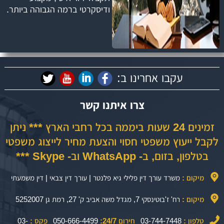
ודיסקרטי ברמה הגבוהה ביותר.
עקבו אחרינו ב:
צרו איתנו קשר
זמינים 24 שעות ביממה בכל רחבי הארץ *** ניתן
לקבל ייעוץ משפטי חסוי והצעת מחיר לייצוג משפטי
בטלפון, בזום, ב- WhatsApp וב- Skype ***
מיקום :
משרד עורך דין פלילי גיא פלנטר | עורך דין צבאי | דין משמעתי
מיקום :
רח' ז'בוטינסקי 7, מגדל משה אביב ק' 27, רמת גן 5252007
טלפון :
03-744-7448
חירום 24/7:
050-666-4499
פקס :
03-