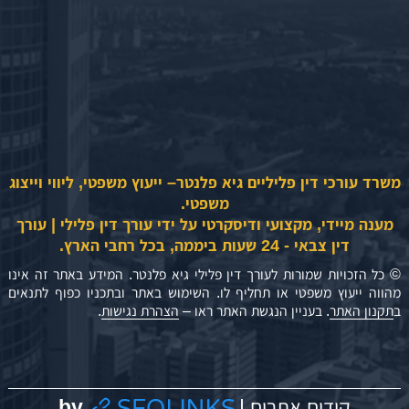
משרד עורכי דין פליליים גיא פלנטר– ייעוץ משפטי, ליווי וייצוג
משפטי.
מענה מיידי, מקצועי ודיסקרטי על ידי עורך דין פלילי | עורך
דין צבאי - 24 שעות ביממה, בכל רחבי הארץ.
© כל הזכויות שמורות לעורך דין פלילי גיא פלנטר. המידע באתר זה אינו
מהווה ייעוץ משפטי או תחליף לו. השימוש באתר ובתכניו כפוף לתנאים
ב
תקנון האתר
. בעניין הנגשת האתר ראו –
הצהרת נגישות
.
by
קידום אתרים |