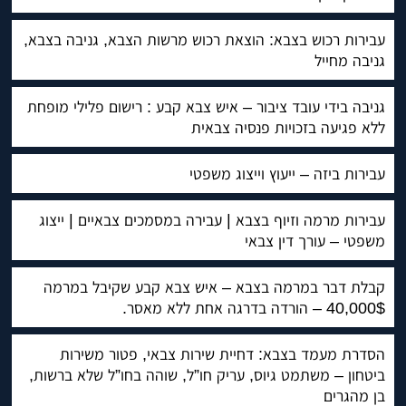
עבירות רכוש בצבא: הוצאת רכוש מרשות הצבא, גניבה בצבא,
גניבה מחייל
גניבה בידי עובד ציבור – איש צבא קבע : רישום פלילי מופחת
ללא פגיעה בזכויות פנסיה צבאית
עבירות ביזה – ייעוץ וייצוג משפטי
עבירות מרמה וזיוף בצבא | עבירה במסמכים צבאיים | ייצוג
משפטי – עורך דין צבאי
קבלת דבר במרמה בצבא – איש צבא קבע שקיבל במרמה
40,000$ – הורדה בדרגה אחת ללא מאסר.
הסדרת מעמד בצבא: דחיית שירות צבאי, פטור משירות
ביטחון – משתמט גיוס, עריק חו”ל, שוהה בחו”ל שלא ברשות,
בן מהגרים