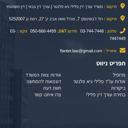
מיקום :
משרד עורך דין פלילי גיא פלנטר | עורך דין צבאי | דין משמעתי
מיקום :
רח' ז'בוטינסקי 7, מגדל משה אביב ק' 27, רמת גן 5252007
טלפון :
03-744-7448
חירום 24/7:
050-666-4499
פקס :
03-
7447449
אימייל :
flanter.law@gmail.com
תפריט ניווט
פרופיל
אודות צוות המשרד
אודות עו”ד פלילי גיא פלנטר
דוגמאות להמחשה
ביקורות
חוות דעת
בחירת עורך דין פלילי
צרו איתנו קשר