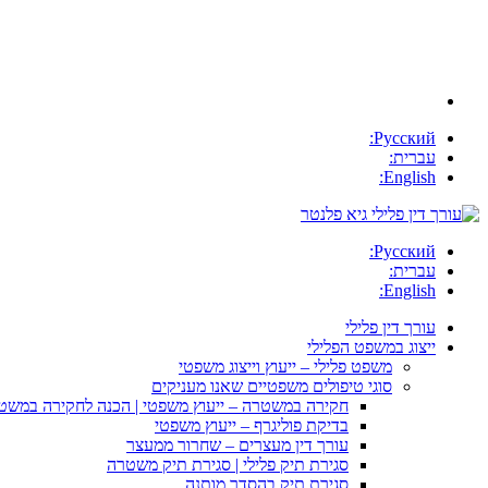
Русский:
עברית:
English:
Русский:
עברית:
English:
עורך דין פלילי
ייצוג במשפט הפלילי
משפט פלילי – ייעוץ וייצוג משפטי
סוגי טיפולים משפטיים שאנו מעניקים
חקירה במשטרה – ייעוץ משפטי | הכנה לחקירה במשט
בדיקת פוליגרף – ייעוץ משפטי
עורך דין מעצרים – שחרור ממעצר
סגירת תיק פלילי | סגירת תיק משטרה
סגירת תיק בהסדר מותנה