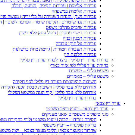
עבירות רשלנות פלילית | תאונת עבודה | גרימת מוות ב
עבירות אלימות | עבירות תקיפה | פציעה | חבלה
עבירות אלימות במשפחה
עבירות נשק | הזנחת השמירה על כלי יריה | מעשה פזיז
עבירות נגד שוטרים | תקיפת שוטר | הפרעה לשוטר | ה
עבירות שיבוש מהלכי משפט
עבירות רישוי עסקים | ניהול עסק ללא רשיון
עבירות תכנון ובניה
עבירות על חוקי עבודה
עבירות תעבורה חמורות | גרימת מוות ברשלנות
עבירות הלבנת הון
בחירת עורך דין פלילי | כיצד לבחור עורך דין פלילי
בחירת עו”ד פלילי לפי אזור בארץ
משפט פלילי – מושגים
משפט פלילי – מאמרים
חשיבות ההיוועצות בעורך דין פלילי לפני חקירה
אזרחים ללא עבר פלילי | חשיבות קבלת הכנה לחקירה פ
אזרחים ללא עבר פלילי | קווי הגנה במשפט הפלילי
בחירת עורך דין פלילי
עורך דין צבאי
עורך דין צבאי – ייעוץ וייצוג משפטי
סוגי טיפולים משפטיים שאנו מעניקים
חקירת מצ”ח – הכנה | ייעוץ משפטי וליווי בחקירת מש
בדיקת פוליגרף – ייעוץ משפטי
שחרור ממעצר צבאי | הליכי מעצר בצבא – ייצוג משפט