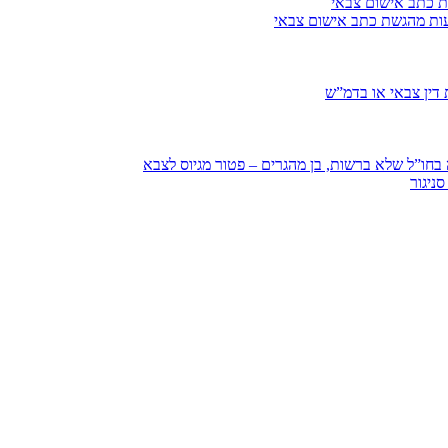
ת כתב אישום צבאי
עות מהגשת כתב אישום צבאי
דין צבאי או בדמ”ש
חו”ל שלא ברשות, בן מהגרים – פטור מגיוס לצבא
ניגור