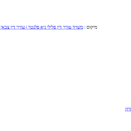
מיקום :
משרד עורך דין פלילי גיא פלנטר | עורך דין צבאי 
רה