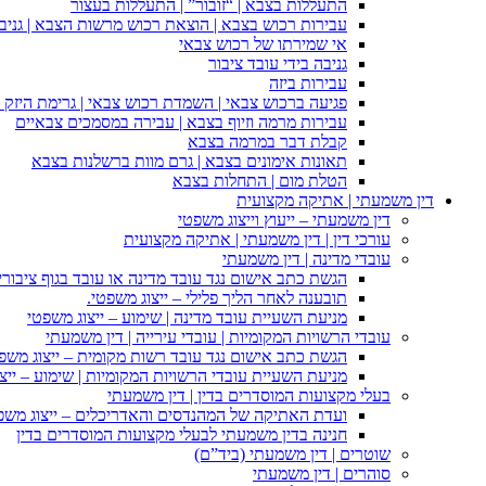
התעללות בצבא | “זובור” | התעללות בעצור
עבירות רכוש בצבא | הוצאת רכוש מרשות הצבא | גניבה
אי שמירתו של רכוש צבאי
גניבה בידי עובד ציבור
עבירות ביזה
פגיעה ברכוש צבאי | השמדת רכוש צבאי | גרימת היזק ב
עבירות מרמה וזיוף בצבא | עבירה במסמכים צבאיים
קבלת דבר במרמה בצבא
תאונות אימונים בצבא | גרם מוות ברשלנות בצבא
הטלת מום | התחלות בצבא
דין משמעתי | אתיקה מקצועית
דין משמעתי – ייעוץ וייצוג משפטי
עורכי דין | דין משמעתי | אתיקה מקצועית
עובדי מדינה | דין משמעתי
הגשת כתב אישום נגד עובד מדינה או עובד בגוף ציבורי
תובענה לאחר הליך פלילי – ייצוג משפטי.
מניעת השעיית עובד מדינה | שימוע – ייצוג משפטי
עובדי הרשויות המקומיות | עובדי עירייה | דין משמעתי
הגשת כתב אישום נגד עובד רשות מקומית – ייצוג משפ
מניעת השעיית עובדי הרשויות המקומיות | שימוע – ייצ
בעלי מקצועות המוסדרים בדין | דין משמעתי
ועדת האתיקה של המהנדסים והאדריכלים – ייצוג משפט
חנינה בדין משמעתי לבעלי מקצועות המוסדרים בדין
שוטרים | דין משמעתי (ביד”ם)
סוהרים | דין משמעתי