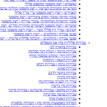
נאשמים | ייצוג משפטי במשפט פלילי
מערערים ומשיבים לערעור | ייצוג משפטי בהליכי ערעור
תאגידים | ייעוץ וייצוג משפטי ע”י עו”ד פלילי
עובדי מדינה ועובדי גופים ציבוריים | ייצוג משפטי
עובדי הרשויות המקומיות, עובדי עירייה | ייצוג משפטי
שוטרים | ייעוץ משפטי לשוטרים בחקירת מח”ש, ייצוג
קטינים | עורך דין פלילי נוער – ייעוץ וייצוג משפטי בב
נפגעי עבירה | מתלוננים – ייעוץ וייצוג משפטי
נפגעי עבירה | מתלוננים – קובלנה פלילית פרטית – ייצו
עבירות פליליות בהן אנו מטפלים
עבירות צווארון לבן
עבירות מרמה | קבלת דבר במרמה
עבירות זיוף | שימוש במסמך מזויף
עבירות הונאה | התחזות
עבירות גניבה | עבירות רכוש
עבירות סמים
עבירות בקשר לרכב
הטרדה מינית
עורך דין לענייני עבירות מין
עבירות מין ברשת
עבירות מחשב | עבירות אינטרנט | עבירות סייבר
עבירות פגיעה בפרטיות
עבירות האזנת סתר
הטרדה באמצעות מתקן בזק | הטרדה טלפונית