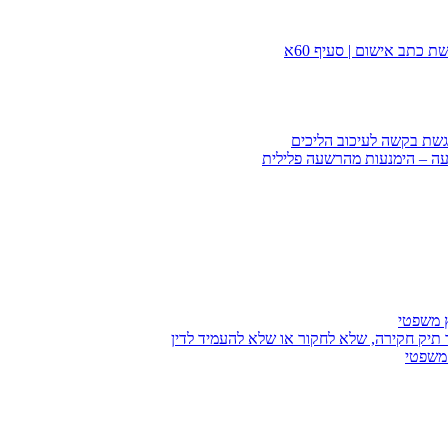
 כתב אישום | סעיף 60א
הגשת בקשה לעיכוב הליכים
עה – הימנעות מהרשעה פלילית
ץ משפטי
 תיק חקירה, שלא לחקור או שלא להעמיד לדין
 משפטי