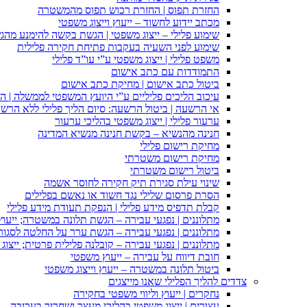
החזרת תפוס | החזרת רכוש תפוס מהמשטרה
מכתב יידוע לחשוד – ייעוץ וייצוג משפטי
שימוע פלילי – ייצוג משפטי | הגשת בקשה להימנע מהגשת
שימוע לפני השעיה בעקבות פתיחת חקירה פלילית
משפט פלילי | ייצוג משפטי ע”י עו”ד פלילי
התמודדות עם כתב אישום
ביטול כתב אישום | מחיקת כתב אישום
עיכוב הליכים פליליים ע”י היועץ המשפטי לממשלה | 
אי הרשעה | ביטול הרשעה: סיום הליך פלילי ללא הרש
ערעור פלילי | ייצוג משפטי בהליכי ערעור
חנינה מהנשיא – בקשת חנינה מנשיא המדינה
מחיקת רישום פלילי
מחיקת רישום משטרתי
ביטול רישום משטרתי
שינוי עילת סגירת תיק חקירה לחוסר אשמה
הסרת פרסום שלילי נגד חשוד או נאשם בפלילים
קבלת תדפיס מידע פלילי | הנפקת תעודת מידע פלילי
מתלוננים | נפגעי עבירה – הגשת תלונה במשטרה; ייעו
מתלוננים | נפגעי עבירה – הגשת ערר על החלטה לסגור
מתלוננים | נפגעי עבירה – קובלנה פלילית פרטית; ייצוג
חובת דיווח על עבירה – ייעוץ משפטי
ביטול תלונה במשטרה – ייעוץ וייצוג משפטי
צדדים להליך הפלילי שאנו מייצגים
נחקרים | ייעוץ וליווי משפטי בחקירה
עצורים | ייצוג משפטי בהליכי מעצר ושחרור בערובה