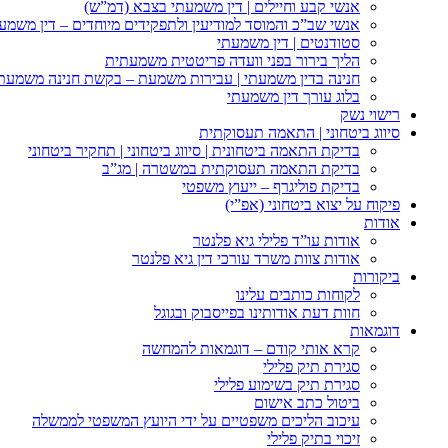
אנשי קבע וחיילים | דין משמעתי בצבא (דמ”ש)
אנשי שב”כ והמוסד למודיעין ולתפקידים מיוחדים – דין משמע
סטודנטים | דין משמעתי
הליך בירור בפני וועדה פריטטית משמעתית
חנינה בדין משמעתי | עבירות משמעת – בקשת חנינה משמעת
בלוג עורך דין משמעתי
רישוי נשק
סיווג ביטחוני | התאמה תעסוקתית
בדיקת התאמה ביטחונית | סיווג ביטחוני | תחקיר ביטחוני
בדיקת התאמה תעסוקתית במשטרה | מג”ב
בדיקת פוליגרף – ייעוץ משפטי
פיקוח על יצוא ביטחוני (אפ”י)
אודות
אודות עו”ד פלילי גיא פלנטר
אודות צוות משרד עורכי דין גיא פלנטר
ביקורות
לקוחות כותבים עלינו
חוות דעת אודותינו בפייסבוק ובגוגל
דוגמאות
קרא אותי קודם – דוגמאות להמחשה
סגירת תיק פלילי
סגירת תיק בשימוע פלילי
ביטול כתב אישום
עיכוב הליכים משפטיים על ידי היועץ המשפטי לממשלה
זיכוי בתיק פלילי