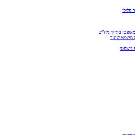
 פלילי
 משפטי בתיקי מח”ש
ית משפט לנוער
ג משפטי