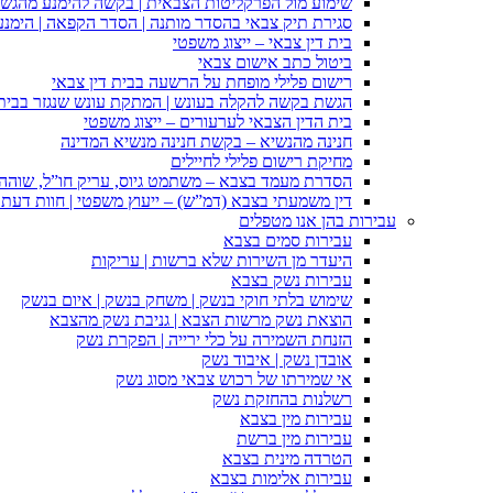
שימוע מול הפרקליטות הצבאית | בקשה להימנע מהגש
סגירת תיק צבאי בהסדר מותנה | הסדר הקפאה | הימנ
בית דין צבאי – ייצוג משפטי
ביטול כתב אישום צבאי
רישום פלילי מופחת על הרשעה בבית דין צבאי
הגשת בקשה להקלה בעונש | המתקת עונש שנגזר בבית 
בית הדין הצבאי לערעורים – ייצוג משפטי
חנינה מהנשיא – בקשת חנינה מנשיא המדינה
מחיקת רישום פלילי לחיילים
הסדרת מעמד בצבא – משתמט גיוס, עריק חו”ל, שוהה ב
דין משמעתי בצבא (דמ”ש) – ייעוץ משפטי | חוות דעת ס
עבירות בהן אנו מטפלים
עבירות סמים בצבא
היעדר מן השירות שלא ברשות | עריקות
עבירות נשק בצבא
שימוש בלתי חוקי בנשק | משחק בנשק | איום בנשק
הוצאת נשק מרשות הצבא | גניבת נשק מהצבא
הזנחת השמירה על כלי ירייה | הפקרת נשק
אובדן נשק | איבוד נשק
אי שמירתו של רכוש צבאי מסוג נשק
רשלנות בהחזקת נשק
עבירות מין בצבא
עבירות מין ברשת
הטרדה מינית בצבא
עבירות אלימות בצבא