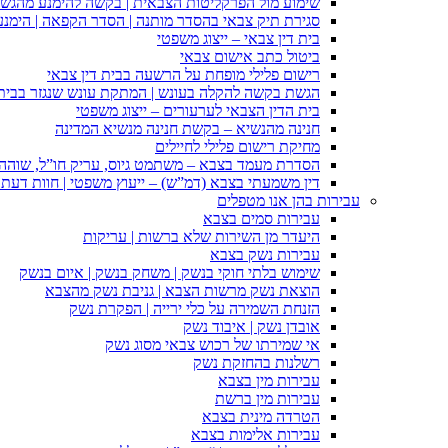
שימוע מול הפרקליטות הצבאית | בקשה להימנע מהגש
סגירת תיק צבאי בהסדר מותנה | הסדר הקפאה | הימנ
בית דין צבאי – ייצוג משפטי
ביטול כתב אישום צבאי
רישום פלילי מופחת על הרשעה בבית דין צבאי
הגשת בקשה להקלה בעונש | המתקת עונש שנגזר בבית 
בית הדין הצבאי לערעורים – ייצוג משפטי
חנינה מהנשיא – בקשת חנינה מנשיא המדינה
מחיקת רישום פלילי לחיילים
הסדרת מעמד בצבא – משתמט גיוס, עריק חו”ל, שוהה ב
דין משמעתי בצבא (דמ”ש) – ייעוץ משפטי | חוות דעת ס
עבירות בהן אנו מטפלים
עבירות סמים בצבא
היעדר מן השירות שלא ברשות | עריקות
עבירות נשק בצבא
שימוש בלתי חוקי בנשק | משחק בנשק | איום בנשק
הוצאת נשק מרשות הצבא | גניבת נשק מהצבא
הזנחת השמירה על כלי ירייה | הפקרת נשק
אובדן נשק | איבוד נשק
אי שמירתו של רכוש צבאי מסוג נשק
רשלנות בהחזקת נשק
עבירות מין בצבא
עבירות מין ברשת
הטרדה מינית בצבא
עבירות אלימות בצבא