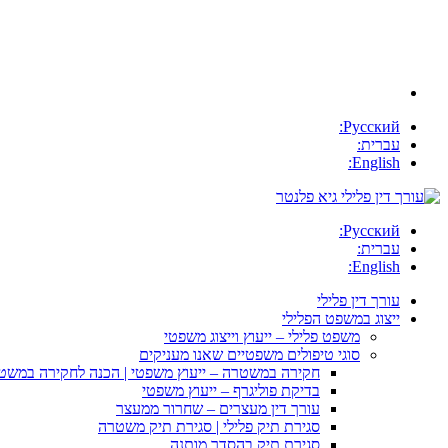
Русский:
עברית:
English:
Русский:
עברית:
English:
עורך דין פלילי
ייצוג במשפט הפלילי
משפט פלילי – ייעוץ וייצוג משפטי
סוגי טיפולים משפטיים שאנו מעניקים
חקירה במשטרה – ייעוץ משפטי | הכנה לחקירה במשט
בדיקת פוליגרף – ייעוץ משפטי
עורך דין מעצרים – שחרור ממעצר
סגירת תיק פלילי | סגירת תיק משטרה
סגירת תיק בהסדר מותנה