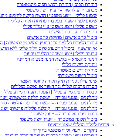
החזרת תפוס | החזרת רכוש תפוס מהמשטרה
מכתב יידוע לחשוד – ייעוץ וייצוג משפטי
שימוע פלילי – ייצוג משפטי | הגשת בקשה להימנע מהגשת
שימוע לפני השעיה בעקבות פתיחת חקירה פלילית
משפט פלילי | ייצוג משפטי ע”י עו”ד פלילי
התמודדות עם כתב אישום
ביטול כתב אישום | מחיקת כתב אישום
עיכוב הליכים פליליים ע”י היועץ המשפטי לממשלה | 
אי הרשעה | ביטול הרשעה: סיום הליך פלילי ללא הרש
ערעור פלילי | ייצוג משפטי בהליכי ערעור
חנינה מהנשיא – בקשת חנינה מנשיא המדינה
מחיקת רישום פלילי
מחיקת רישום משטרתי
ביטול רישום משטרתי
שינוי עילת סגירת תיק חקירה לחוסר אשמה
הסרת פרסום שלילי נגד חשוד או נאשם בפלילים
קבלת תדפיס מידע פלילי | הנפקת תעודת מידע פלילי
מתלוננים | נפגעי עבירה – הגשת תלונה במשטרה; ייעו
מתלוננים | נפגעי עבירה – הגשת ערר על החלטה לסגור
מתלוננים | נפגעי עבירה – קובלנה פלילית פרטית; ייצוג
חובת דיווח על עבירה – ייעוץ משפטי
ביטול תלונה במשטרה – ייעוץ וייצוג משפטי
צדדים להליך הפלילי שאנו מייצגים
נחקרים | ייעוץ וליווי משפטי בחקירה
עצורים | ייצוג משפטי בהליכי מעצר ושחרור בערובה