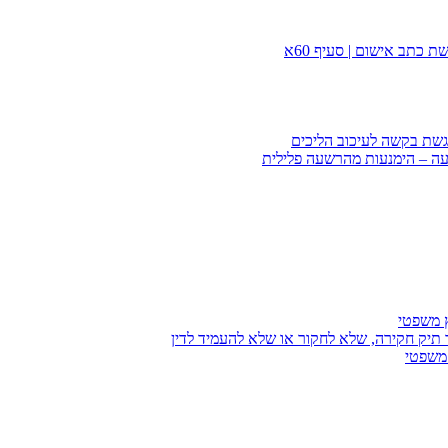
 כתב אישום | סעיף 60א
הגשת בקשה לעיכוב הליכים
עה – הימנעות מהרשעה פלילית
ץ משפטי
 תיק חקירה, שלא לחקור או שלא להעמיד לדין
 משפטי