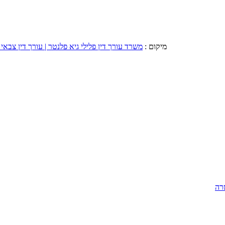
מיקום :
משרד עורך דין פלילי גיא פלנטר | עורך דין צבאי 
רה