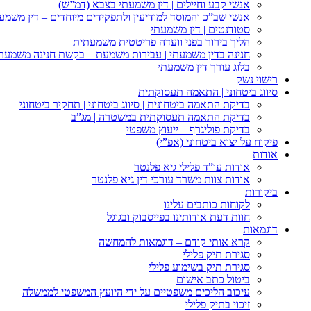
אנשי קבע וחיילים | דין משמעתי בצבא (דמ”ש)
אנשי שב”כ והמוסד למודיעין ולתפקידים מיוחדים – דין משמע
סטודנטים | דין משמעתי
הליך בירור בפני וועדה פריטטית משמעתית
חנינה בדין משמעתי | עבירות משמעת – בקשת חנינה משמעת
בלוג עורך דין משמעתי
רישוי נשק
סיווג ביטחוני | התאמה תעסוקתית
בדיקת התאמה ביטחונית | סיווג ביטחוני | תחקיר ביטחוני
בדיקת התאמה תעסוקתית במשטרה | מג”ב
בדיקת פוליגרף – ייעוץ משפטי
פיקוח על יצוא ביטחוני (אפ”י)
אודות
אודות עו”ד פלילי גיא פלנטר
אודות צוות משרד עורכי דין גיא פלנטר
ביקורות
לקוחות כותבים עלינו
חוות דעת אודותינו בפייסבוק ובגוגל
דוגמאות
קרא אותי קודם – דוגמאות להמחשה
סגירת תיק פלילי
סגירת תיק בשימוע פלילי
ביטול כתב אישום
עיכוב הליכים משפטיים על ידי היועץ המשפטי לממשלה
זיכוי בתיק פלילי