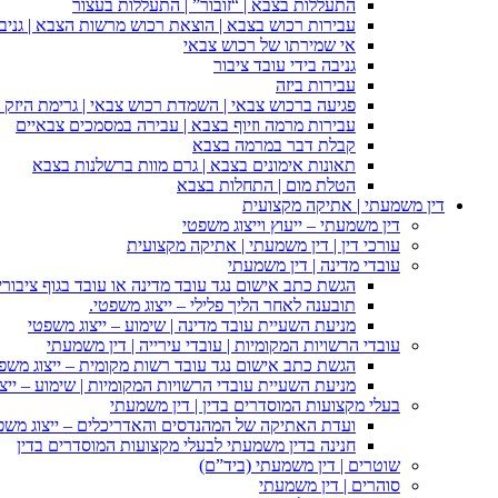
התעללות בצבא | “זובור” | התעללות בעצור
עבירות רכוש בצבא | הוצאת רכוש מרשות הצבא | גניבה
אי שמירתו של רכוש צבאי
גניבה בידי עובד ציבור
עבירות ביזה
פגיעה ברכוש צבאי | השמדת רכוש צבאי | גרימת היזק ב
עבירות מרמה וזיוף בצבא | עבירה במסמכים צבאיים
קבלת דבר במרמה בצבא
תאונות אימונים בצבא | גרם מוות ברשלנות בצבא
הטלת מום | התחלות בצבא
דין משמעתי | אתיקה מקצועית
דין משמעתי – ייעוץ וייצוג משפטי
עורכי דין | דין משמעתי | אתיקה מקצועית
עובדי מדינה | דין משמעתי
הגשת כתב אישום נגד עובד מדינה או עובד בגוף ציבורי
תובענה לאחר הליך פלילי – ייצוג משפטי.
מניעת השעיית עובד מדינה | שימוע – ייצוג משפטי
עובדי הרשויות המקומיות | עובדי עירייה | דין משמעתי
הגשת כתב אישום נגד עובד רשות מקומית – ייצוג משפ
מניעת השעיית עובדי הרשויות המקומיות | שימוע – ייצ
בעלי מקצועות המוסדרים בדין | דין משמעתי
ועדת האתיקה של המהנדסים והאדריכלים – ייצוג משפט
חנינה בדין משמעתי לבעלי מקצועות המוסדרים בדין
שוטרים | דין משמעתי (ביד”ם)
סוהרים | דין משמעתי