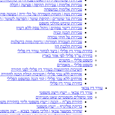
עבירות רשלנות פלילית | תאונת עבודה | גרימת מוות ב
עבירות אלימות | עבירות תקיפה | פציעה | חבלה
עבירות אלימות במשפחה
עבירות נשק | הזנחת השמירה על כלי יריה | מעשה פזיז
עבירות נגד שוטרים | תקיפת שוטר | הפרעה לשוטר | ה
עבירות שיבוש מהלכי משפט
עבירות רישוי עסקים | ניהול עסק ללא רשיון
עבירות תכנון ובניה
עבירות על חוקי עבודה
עבירות תעבורה חמורות | גרימת מוות ברשלנות
עבירות הלבנת הון
בחירת עורך דין פלילי | כיצד לבחור עורך דין פלילי
בחירת עו”ד פלילי לפי אזור בארץ
משפט פלילי – מושגים
משפט פלילי – מאמרים
חשיבות ההיוועצות בעורך דין פלילי לפני חקירה
אזרחים ללא עבר פלילי | חשיבות קבלת הכנה לחקירה פ
אזרחים ללא עבר פלילי | קווי הגנה במשפט הפלילי
בחירת עורך דין פלילי
עורך דין צבאי
עורך דין צבאי – ייעוץ וייצוג משפטי
סוגי טיפולים משפטיים שאנו מעניקים
חקירת מצ”ח – הכנה | ייעוץ משפטי וליווי בחקירת מש
בדיקת פוליגרף – ייעוץ משפטי
שחרור ממעצר צבאי | הליכי מעצר בצבא – ייצוג משפט