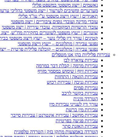
נאשמים | ייצוג משפטי במשפט פלילי
מערערים ומשיבים לערעור | ייצוג משפטי בהליכי ערעור
תאגידים | ייעוץ וייצוג משפטי ע”י עו”ד פלילי
עובדי מדינה ועובדי גופים ציבוריים | ייצוג משפטי
עובדי הרשויות המקומיות, עובדי עירייה | ייצוג משפטי
שוטרים | ייעוץ משפטי לשוטרים בחקירת מח”ש, ייצוג
קטינים | עורך דין פלילי נוער – ייעוץ וייצוג משפטי בב
נפגעי עבירה | מתלוננים – ייעוץ וייצוג משפטי
נפגעי עבירה | מתלוננים – קובלנה פלילית פרטית – ייצו
עבירות פליליות בהן אנו מטפלים
עבירות צווארון לבן
עבירות מרמה | קבלת דבר במרמה
עבירות זיוף | שימוש במסמך מזויף
עבירות הונאה | התחזות
עבירות גניבה | עבירות רכוש
עבירות סמים
עבירות בקשר לרכב
הטרדה מינית
עורך דין לענייני עבירות מין
עבירות מין ברשת
עבירות מחשב | עבירות אינטרנט | עבירות סייבר
עבירות פגיעה בפרטיות
עבירות האזנת סתר
הטרדה באמצעות מתקן בזק | הטרדה טלפונית