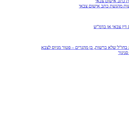
ת כתב אישום צבאי
עות מהגשת כתב אישום צבאי
דין צבאי או בדמ”ש
חו”ל שלא ברשות, בן מהגרים – פטור מגיוס לצבא
ניגור