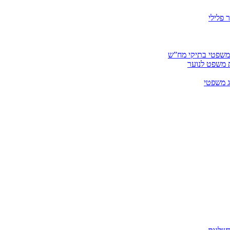
 פלילי
 משפטי בתיקי מח”ש
ית משפט לנוער
ג משפטי