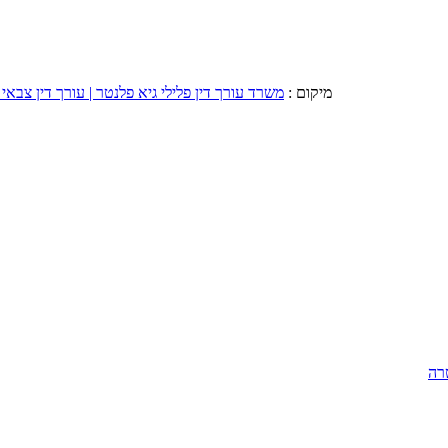
מיקום :
משרד עורך דין פלילי גיא פלנטר | עורך דין צבאי 
רה