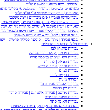
נאשמים | ייצוג משפטי במשפט פלילי
מערערים ומשיבים לערעור | ייצוג משפטי בהליכי ערעור
תאגידים | ייעוץ וייצוג משפטי ע”י עו”ד פלילי
עובדי מדינה ועובדי גופים ציבוריים | ייצוג משפטי
עובדי הרשויות המקומיות, עובדי עירייה | ייצוג משפטי
שוטרים | ייעוץ משפטי לשוטרים בחקירת מח”ש, ייצוג
קטינים | עורך דין פלילי נוער – ייעוץ וייצוג משפטי בב
נפגעי עבירה | מתלוננים – ייעוץ וייצוג משפטי
נפגעי עבירה | מתלוננים – קובלנה פלילית פרטית – ייצו
עבירות פליליות בהן אנו מטפלים
עבירות צווארון לבן
עבירות מרמה | קבלת דבר במרמה
עבירות זיוף | שימוש במסמך מזויף
עבירות הונאה | התחזות
עבירות גניבה | עבירות רכוש
עבירות סמים
עבירות בקשר לרכב
הטרדה מינית
עורך דין לענייני עבירות מין
עבירות מין ברשת
עבירות מחשב | עבירות אינטרנט | עבירות סייבר
עבירות פגיעה בפרטיות
עבירות האזנת סתר
הטרדה באמצעות מתקן בזק | הטרדה טלפונית