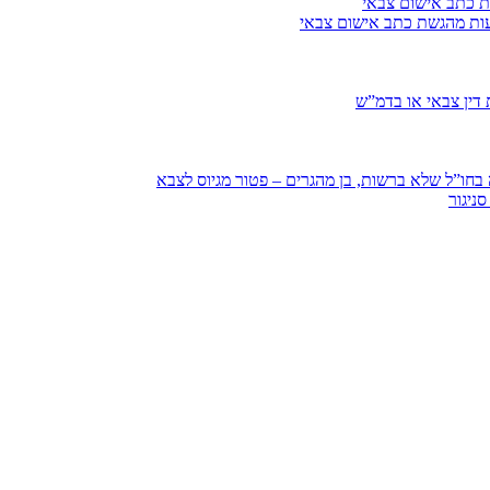
ת כתב אישום צבאי
עות מהגשת כתב אישום צבאי
דין צבאי או בדמ”ש
חו”ל שלא ברשות, בן מהגרים – פטור מגיוס לצבא
ניגור