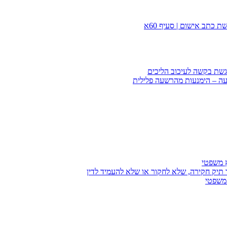
 כתב אישום | סעיף 60א
הגשת בקשה לעיכוב הליכים
עה – הימנעות מהרשעה פלילית
ץ משפטי
 תיק חקירה, שלא לחקור או שלא להעמיד לדין
 משפטי