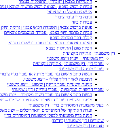
התעללות בצבא | “זובור” | התעללות בעצור
עבירות רכוש בצבא | הוצאת רכוש מרשות הצבא | גניבה
אי שמירתו של רכוש צבאי
גניבה בידי עובד ציבור
עבירות ביזה
פגיעה ברכוש צבאי | השמדת רכוש צבאי | גרימת היזק ב
עבירות מרמה וזיוף בצבא | עבירה במסמכים צבאיים
קבלת דבר במרמה בצבא
תאונות אימונים בצבא | גרם מוות ברשלנות בצבא
הטלת מום | התחלות בצבא
דין משמעתי | אתיקה מקצועית
דין משמעתי – ייעוץ וייצוג משפטי
עורכי דין | דין משמעתי | אתיקה מקצועית
עובדי מדינה | דין משמעתי
הגשת כתב אישום נגד עובד מדינה או עובד בגוף ציבורי
תובענה לאחר הליך פלילי – ייצוג משפטי.
מניעת השעיית עובד מדינה | שימוע – ייצוג משפטי
עובדי הרשויות המקומיות | עובדי עירייה | דין משמעתי
הגשת כתב אישום נגד עובד רשות מקומית – ייצוג משפ
מניעת השעיית עובדי הרשויות המקומיות | שימוע – ייצ
בעלי מקצועות המוסדרים בדין | דין משמעתי
ועדת האתיקה של המהנדסים והאדריכלים – ייצוג משפט
חנינה בדין משמעתי לבעלי מקצועות המוסדרים בדין
שוטרים | דין משמעתי (ביד”ם)
סוהרים | דין משמעתי