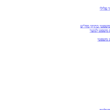
 פלילי
 משפטי בתיקי מח”ש
ית משפט לנוער
ג משפטי