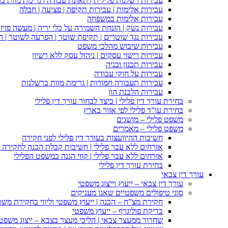
עבירות רשלנות פלילית | תאונת עבודה | גרימת מוות ב
עבירות אלימות | עבירות תקיפה | פציעה | חבלה
עבירות אלימות במשפחה
עבירות נשק | הזנחת השמירה על כלי יריה | מעשה פזיז
עבירות נגד שוטרים | תקיפת שוטר | הפרעה לשוטר | ה
עבירות שיבוש מהלכי משפט
עבירות רישוי עסקים | ניהול עסק ללא רשיון
עבירות תכנון ובניה
עבירות על חוקי עבודה
עבירות תעבורה חמורות | גרימת מוות ברשלנות
עבירות הלבנת הון
בחירת עורך דין פלילי | כיצד לבחור עורך דין פלילי
בחירת עו”ד פלילי לפי אזור בארץ
משפט פלילי – מושגים
משפט פלילי – מאמרים
חשיבות ההיוועצות בעורך דין פלילי לפני חקירה
אזרחים ללא עבר פלילי | חשיבות קבלת הכנה לחקירה פ
אזרחים ללא עבר פלילי | קווי הגנה במשפט הפלילי
בחירת עורך דין פלילי
עורך דין צבאי
עורך דין צבאי – ייעוץ וייצוג משפטי
סוגי טיפולים משפטיים שאנו מעניקים
חקירת מצ”ח – הכנה | ייעוץ משפטי וליווי בחקירת מש
בדיקת פוליגרף – ייעוץ משפטי
שחרור ממעצר צבאי | הליכי מעצר בצבא – ייצוג משפט