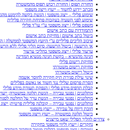
החזרת תפוס | החזרת רכוש תפוס מהמשטרה
מכתב יידוע לחשוד – ייעוץ וייצוג משפטי
שימוע פלילי – ייצוג משפטי | הגשת בקשה להימנע מהגשת
שימוע לפני השעיה בעקבות פתיחת חקירה פלילית
משפט פלילי | ייצוג משפטי ע”י עו”ד פלילי
התמודדות עם כתב אישום
ביטול כתב אישום | מחיקת כתב אישום
עיכוב הליכים פליליים ע”י היועץ המשפטי לממשלה | 
אי הרשעה | ביטול הרשעה: סיום הליך פלילי ללא הרש
ערעור פלילי | ייצוג משפטי בהליכי ערעור
חנינה מהנשיא – בקשת חנינה מנשיא המדינה
מחיקת רישום פלילי
מחיקת רישום משטרתי
ביטול רישום משטרתי
שינוי עילת סגירת תיק חקירה לחוסר אשמה
הסרת פרסום שלילי נגד חשוד או נאשם בפלילים
קבלת תדפיס מידע פלילי | הנפקת תעודת מידע פלילי
מתלוננים | נפגעי עבירה – הגשת תלונה במשטרה; ייעו
מתלוננים | נפגעי עבירה – הגשת ערר על החלטה לסגור
מתלוננים | נפגעי עבירה – קובלנה פלילית פרטית; ייצוג
חובת דיווח על עבירה – ייעוץ משפטי
ביטול תלונה במשטרה – ייעוץ וייצוג משפטי
צדדים להליך הפלילי שאנו מייצגים
נחקרים | ייעוץ וליווי משפטי בחקירה
עצורים | ייצוג משפטי בהליכי מעצר ושחרור בערובה