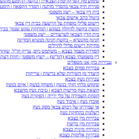
שימוע מול הפרקליטות הצבאית | בקשה להימנע מהגש
סגירת תיק צבאי בהסדר מותנה | הסדר הקפאה | הימנ
בית דין צבאי – ייצוג משפטי
ביטול כתב אישום צבאי
רישום פלילי מופחת על הרשעה בבית דין צבאי
הגשת בקשה להקלה בעונש | המתקת עונש שנגזר בבית 
בית הדין הצבאי לערעורים – ייצוג משפטי
חנינה מהנשיא – בקשת חנינה מנשיא המדינה
מחיקת רישום פלילי לחיילים
הסדרת מעמד בצבא – משתמט גיוס, עריק חו”ל, שוהה ב
דין משמעתי בצבא (דמ”ש) – ייעוץ משפטי | חוות דעת ס
עבירות בהן אנו מטפלים
עבירות סמים בצבא
היעדר מן השירות שלא ברשות | עריקות
עבירות נשק בצבא
שימוש בלתי חוקי בנשק | משחק בנשק | איום בנשק
הוצאת נשק מרשות הצבא | גניבת נשק מהצבא
הזנחת השמירה על כלי ירייה | הפקרת נשק
אובדן נשק | איבוד נשק
אי שמירתו של רכוש צבאי מסוג נשק
רשלנות בהחזקת נשק
עבירות מין בצבא
עבירות מין ברשת
הטרדה מינית בצבא
עבירות אלימות בצבא