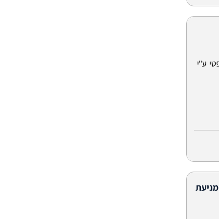
טי ע"י
מניעת