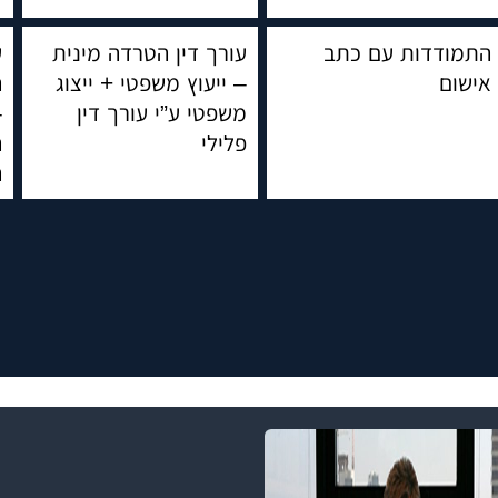
התמודדות עם כתב
עורך דין הטרדה מינית
ע
אישום
– ייעוץ משפטי + ייצוג
ה
משפטי ע”י עורך דין
–
פלילי
ה
ה