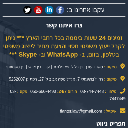
עקבו אחרינו ב:
צרו איתנו קשר
זמינים 24 שעות ביממה בכל רחבי הארץ *** ניתן
לקבל ייעוץ משפטי חסוי והצעת מחיר לייצוג משפטי
בטלפון, בזום, ב- WhatsApp וב- Skype ***
מיקום :
משרד עורך דין פלילי גיא פלנטר | עורך דין צבאי | דין משמעתי
מיקום :
רח' ז'בוטינסקי 7, מגדל משה אביב ק' 27, רמת גן 5252007
טלפון :
03-744-7448
חירום 24/7:
050-666-4499
פקס :
03-
7447449
אימייל :
flanter.law@gmail.com
תפריט ניווט