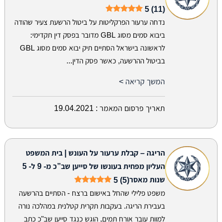
5 (11)
נדחה ערעור הפרקליטות על ביטול הרשעת צעיר שהודה
ביבוא סמים מסוג GBL מדובר בפסק דין תקדימי:
לראשונה בישראל הסתיים תיק יבוא סמים מסוג GBL
בביטול ההרשעה, כאשר פסק הדין...
המשך קריאה >
תאריך פרסום המאמר :
19.04.2021
הריגה – קבלת ערעור על העונש | בית המשפט
העליון מפחית בעונשו של סייען שב”כ מ- 9 ל- 5
שנות מאסר
5 (5)
משפט פלילי שהחל באישום ברצח - הסתיים בהרשעה
בעבירת הריגה. בעקבות תקרית קטלנית במהלכה נורה
למוות עובר אורח תמים, הוגש כנגד סייען שב"כ כתב