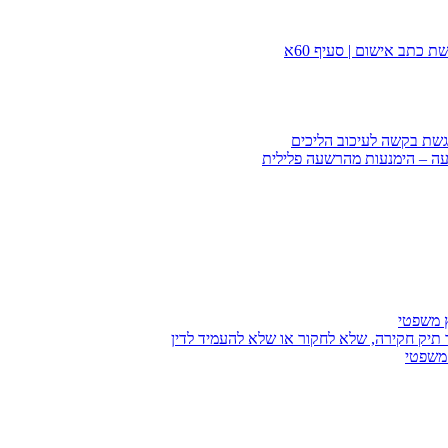
 כתב אישום | סעיף 60א
הגשת בקשה לעיכוב הליכים
עה – הימנעות מהרשעה פלילית
ץ משפטי
 תיק חקירה, שלא לחקור או שלא להעמיד לדין
 משפטי