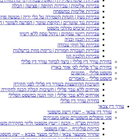
עבירות רשלנות פלילית | תאונת עבודה | גרימת מוות ב
עבירות אלימות | עבירות תקיפה | פציעה | חבלה
עבירות אלימות במשפחה
עבירות נשק | הזנחת השמירה על כלי יריה | מעשה פזיז
עבירות נגד שוטרים | תקיפת שוטר | הפרעה לשוטר | ה
עבירות שיבוש מהלכי משפט
עבירות רישוי עסקים | ניהול עסק ללא רשיון
עבירות תכנון ובניה
עבירות על חוקי עבודה
עבירות תעבורה חמורות | גרימת מוות ברשלנות
עבירות הלבנת הון
בחירת עורך דין פלילי | כיצד לבחור עורך דין פלילי
בחירת עו”ד פלילי לפי אזור בארץ
משפט פלילי – מושגים
משפט פלילי – מאמרים
חשיבות ההיוועצות בעורך דין פלילי לפני חקירה
אזרחים ללא עבר פלילי | חשיבות קבלת הכנה לחקירה פ
אזרחים ללא עבר פלילי | קווי הגנה במשפט הפלילי
בחירת עורך דין פלילי
עורך דין צבאי
עורך דין צבאי – ייעוץ וייצוג משפטי
סוגי טיפולים משפטיים שאנו מעניקים
חקירת מצ”ח – הכנה | ייעוץ משפטי וליווי בחקירת מש
בדיקת פוליגרף – ייעוץ משפטי
שחרור ממעצר צבאי | הליכי מעצר בצבא – ייצוג משפט