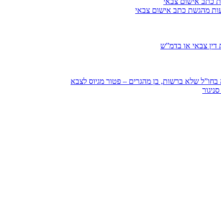
ת כתב אישום צבאי
עות מהגשת כתב אישום צבאי
דין צבאי או בדמ”ש
חו”ל שלא ברשות, בן מהגרים – פטור מגיוס לצבא
ניגור