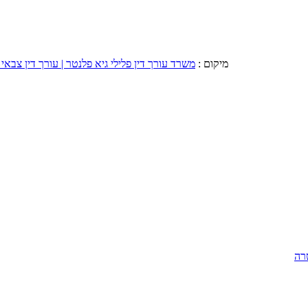
מיקום :
משרד עורך דין פלילי גיא פלנטר | עורך דין צבאי 
רה