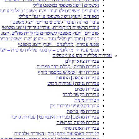
נאשמים | ייצוג משפטי במשפט פלילי
מערערים ומשיבים לערעור | ייצוג משפטי בהליכי ערעור
תאגידים | ייעוץ וייצוג משפטי ע”י עו”ד פלילי
עובדי מדינה ועובדי גופים ציבוריים | ייצוג משפטי
עובדי הרשויות המקומיות, עובדי עירייה | ייצוג משפטי
שוטרים | ייעוץ משפטי לשוטרים בחקירת מח”ש, ייצוג
קטינים | עורך דין פלילי נוער – ייעוץ וייצוג משפטי בב
נפגעי עבירה | מתלוננים – ייעוץ וייצוג משפטי
נפגעי עבירה | מתלוננים – קובלנה פלילית פרטית – ייצו
עבירות פליליות בהן אנו מטפלים
עבירות צווארון לבן
עבירות מרמה | קבלת דבר במרמה
עבירות זיוף | שימוש במסמך מזויף
עבירות הונאה | התחזות
עבירות גניבה | עבירות רכוש
עבירות סמים
עבירות בקשר לרכב
הטרדה מינית
עורך דין לענייני עבירות מין
עבירות מין ברשת
עבירות מחשב | עבירות אינטרנט | עבירות סייבר
עבירות פגיעה בפרטיות
עבירות האזנת סתר
הטרדה באמצעות מתקן בזק | הטרדה טלפונית