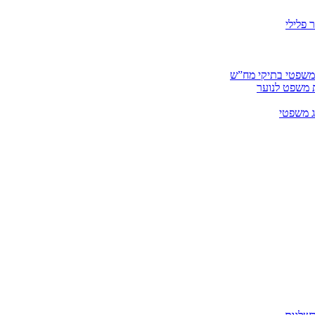
 פלילי
 משפטי בתיקי מח”ש
ית משפט לנוער
ג משפטי