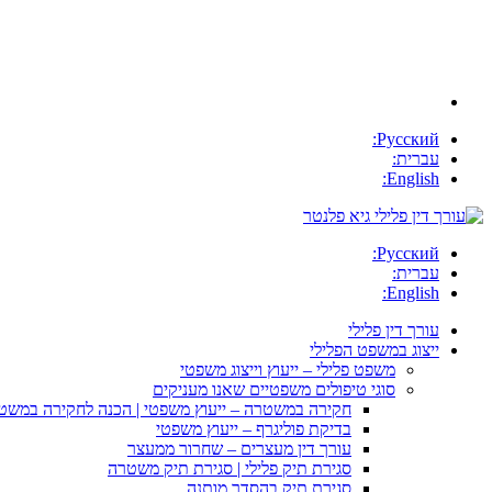
Русский:
עברית:
English:
Русский:
עברית:
English:
עורך דין פלילי
ייצוג במשפט הפלילי
משפט פלילי – ייעוץ וייצוג משפטי
סוגי טיפולים משפטיים שאנו מעניקים
חקירה במשטרה – ייעוץ משפטי | הכנה לחקירה במשט
בדיקת פוליגרף – ייעוץ משפטי
עורך דין מעצרים – שחרור ממעצר
סגירת תיק פלילי | סגירת תיק משטרה
סגירת תיק בהסדר מותנה