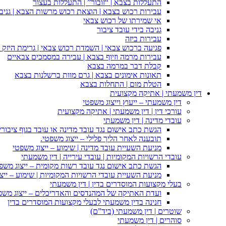
התעללות בצבא | “זובור” | התעללות בעצור
עבירות רכוש בצבא | הוצאת רכוש מרשות הצבא | גניבה
אי שמירתו של רכוש צבאי
גניבה בידי עובד ציבור
עבירות ביזה
פגיעה ברכוש צבאי | השמדת רכוש צבאי | גרימת היזק ב
עבירות מרמה וזיוף בצבא | עבירה במסמכים צבאיים
קבלת דבר במרמה בצבא
תאונות אימונים בצבא | גרם מוות ברשלנות בצבא
הטלת מום | התחלות בצבא
דין משמעתי | אתיקה מקצועית
דין משמעתי – ייעוץ וייצוג משפטי
עורכי דין | דין משמעתי | אתיקה מקצועית
עובדי מדינה | דין משמעתי
הגשת כתב אישום נגד עובד מדינה או עובד בגוף ציבורי
תובענה לאחר הליך פלילי – ייצוג משפטי.
מניעת השעיית עובד מדינה | שימוע – ייצוג משפטי
עובדי הרשויות המקומיות | עובדי עירייה | דין משמעתי
הגשת כתב אישום נגד עובד רשות מקומית – ייצוג משפ
מניעת השעיית עובדי הרשויות המקומיות | שימוע – ייצ
בעלי מקצועות המוסדרים בדין | דין משמעתי
ועדת האתיקה של המהנדסים והאדריכלים – ייצוג משפט
חנינה בדין משמעתי לבעלי מקצועות המוסדרים בדין
שוטרים | דין משמעתי (ביד”ם)
סוהרים | דין משמעתי