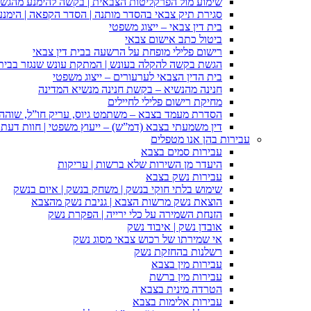
שימוע מול הפרקליטות הצבאית | בקשה להימנע מהגש
סגירת תיק צבאי בהסדר מותנה | הסדר הקפאה | הימנ
בית דין צבאי – ייצוג משפטי
ביטול כתב אישום צבאי
רישום פלילי מופחת על הרשעה בבית דין צבאי
הגשת בקשה להקלה בעונש | המתקת עונש שנגזר בבית 
בית הדין הצבאי לערעורים – ייצוג משפטי
חנינה מהנשיא – בקשת חנינה מנשיא המדינה
מחיקת רישום פלילי לחיילים
הסדרת מעמד בצבא – משתמט גיוס, עריק חו”ל, שוהה ב
דין משמעתי בצבא (דמ”ש) – ייעוץ משפטי | חוות דעת ס
עבירות בהן אנו מטפלים
עבירות סמים בצבא
היעדר מן השירות שלא ברשות | עריקות
עבירות נשק בצבא
שימוש בלתי חוקי בנשק | משחק בנשק | איום בנשק
הוצאת נשק מרשות הצבא | גניבת נשק מהצבא
הזנחת השמירה על כלי ירייה | הפקרת נשק
אובדן נשק | איבוד נשק
אי שמירתו של רכוש צבאי מסוג נשק
רשלנות בהחזקת נשק
עבירות מין בצבא
עבירות מין ברשת
הטרדה מינית בצבא
עבירות אלימות בצבא