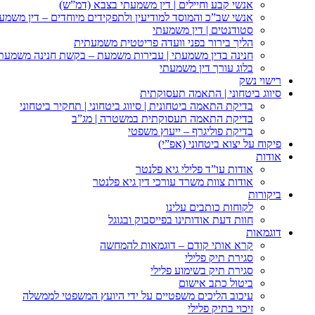
אנשי קבע וחיילים | דין משמעתי בצבא (דמ”ש)
אנשי שב”כ והמוסד למודיעין ולתפקידים מיוחדים – דין משמע
סטודנטים | דין משמעתי
הליך בירור בפני וועדה פריטטית משמעתית
חנינה בדין משמעתי | עבירות משמעת – בקשת חנינה משמעת
בלוג עורך דין משמעתי
רישוי נשק
סיווג ביטחוני | התאמה תעסוקתית
בדיקת התאמה ביטחונית | סיווג ביטחוני | תחקיר ביטחוני
בדיקת התאמה תעסוקתית במשטרה | מג”ב
בדיקת פוליגרף – ייעוץ משפטי
פיקוח על יצוא ביטחוני (אפ”י)
אודות
אודות עו”ד פלילי גיא פלנטר
אודות צוות משרד עורכי דין גיא פלנטר
ביקורות
לקוחות כותבים עלינו
חוות דעת אודותינו בפייסבוק ובגוגל
דוגמאות
קרא אותי קודם – דוגמאות להמחשה
סגירת תיק פלילי
סגירת תיק בשימוע פלילי
ביטול כתב אישום
עיכוב הליכים משפטיים על ידי היועץ המשפטי לממשלה
זיכוי בתיק פלילי