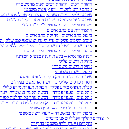
החזרת תפוס | החזרת רכוש תפוס מהמשטרה
מכתב יידוע לחשוד – ייעוץ וייצוג משפטי
שימוע פלילי – ייצוג משפטי | הגשת בקשה להימנע מהגשת
שימוע לפני השעיה בעקבות פתיחת חקירה פלילית
משפט פלילי | ייצוג משפטי ע”י עו”ד פלילי
התמודדות עם כתב אישום
ביטול כתב אישום | מחיקת כתב אישום
עיכוב הליכים פליליים ע”י היועץ המשפטי לממשלה | 
אי הרשעה | ביטול הרשעה: סיום הליך פלילי ללא הרש
ערעור פלילי | ייצוג משפטי בהליכי ערעור
חנינה מהנשיא – בקשת חנינה מנשיא המדינה
מחיקת רישום פלילי
מחיקת רישום משטרתי
ביטול רישום משטרתי
שינוי עילת סגירת תיק חקירה לחוסר אשמה
הסרת פרסום שלילי נגד חשוד או נאשם בפלילים
קבלת תדפיס מידע פלילי | הנפקת תעודת מידע פלילי
מתלוננים | נפגעי עבירה – הגשת תלונה במשטרה; ייעו
מתלוננים | נפגעי עבירה – הגשת ערר על החלטה לסגור
מתלוננים | נפגעי עבירה – קובלנה פלילית פרטית; ייצוג
חובת דיווח על עבירה – ייעוץ משפטי
ביטול תלונה במשטרה – ייעוץ וייצוג משפטי
צדדים להליך הפלילי שאנו מייצגים
נחקרים | ייעוץ וליווי משפטי בחקירה
עצורים | ייצוג משפטי בהליכי מעצר ושחרור בערובה