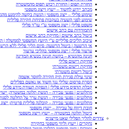
החזרת תפוס | החזרת רכוש תפוס מהמשטרה
מכתב יידוע לחשוד – ייעוץ וייצוג משפטי
שימוע פלילי – ייצוג משפטי | הגשת בקשה להימנע מהגשת
שימוע לפני השעיה בעקבות פתיחת חקירה פלילית
משפט פלילי | ייצוג משפטי ע”י עו”ד פלילי
התמודדות עם כתב אישום
ביטול כתב אישום | מחיקת כתב אישום
עיכוב הליכים פליליים ע”י היועץ המשפטי לממשלה | 
אי הרשעה | ביטול הרשעה: סיום הליך פלילי ללא הרש
ערעור פלילי | ייצוג משפטי בהליכי ערעור
חנינה מהנשיא – בקשת חנינה מנשיא המדינה
מחיקת רישום פלילי
מחיקת רישום משטרתי
ביטול רישום משטרתי
שינוי עילת סגירת תיק חקירה לחוסר אשמה
הסרת פרסום שלילי נגד חשוד או נאשם בפלילים
קבלת תדפיס מידע פלילי | הנפקת תעודת מידע פלילי
מתלוננים | נפגעי עבירה – הגשת תלונה במשטרה; ייעו
מתלוננים | נפגעי עבירה – הגשת ערר על החלטה לסגור
מתלוננים | נפגעי עבירה – קובלנה פלילית פרטית; ייצוג
חובת דיווח על עבירה – ייעוץ משפטי
ביטול תלונה במשטרה – ייעוץ וייצוג משפטי
צדדים להליך הפלילי שאנו מייצגים
נחקרים | ייעוץ וליווי משפטי בחקירה
עצורים | ייצוג משפטי בהליכי מעצר ושחרור בערובה