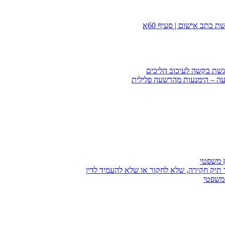
 כתב אישום | סעיף 60א
הגשת בקשה לעיכוב הליכים
עה – הימנעות מהרשעה פלילית
ץ משפטי
 תיק חקירה, שלא לחקור או שלא להעמיד לדין
 משפטי