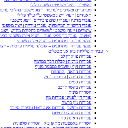
נאשמים | ייצוג משפטי במשפט פלילי
מערערים ומשיבים לערעור | ייצוג משפטי בהליכי ערעור
תאגידים | ייעוץ וייצוג משפטי ע”י עו”ד פלילי
עובדי מדינה ועובדי גופים ציבוריים | ייצוג משפטי
עובדי הרשויות המקומיות, עובדי עירייה | ייצוג משפטי
שוטרים | ייעוץ משפטי לשוטרים בחקירת מח”ש, ייצוג
קטינים | עורך דין פלילי נוער – ייעוץ וייצוג משפטי בב
נפגעי עבירה | מתלוננים – ייעוץ וייצוג משפטי
נפגעי עבירה | מתלוננים – קובלנה פלילית פרטית – ייצו
עבירות פליליות בהן אנו מטפלים
עבירות צווארון לבן
עבירות מרמה | קבלת דבר במרמה
עבירות זיוף | שימוש במסמך מזויף
עבירות הונאה | התחזות
עבירות גניבה | עבירות רכוש
עבירות סמים
עבירות בקשר לרכב
הטרדה מינית
עורך דין לענייני עבירות מין
עבירות מין ברשת
עבירות מחשב | עבירות אינטרנט | עבירות סייבר
עבירות פגיעה בפרטיות
עבירות האזנת סתר
הטרדה באמצעות מתקן בזק | הטרדה טלפונית