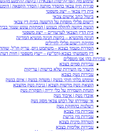
שימוע מול הפרקליטות הצבאית | בקשה להימנע מהגש
סגירת תיק צבאי בהסדר מותנה | הסדר הקפאה | הימנ
בית דין צבאי – ייצוג משפטי
ביטול כתב אישום צבאי
רישום פלילי מופחת על הרשעה בבית דין צבאי
הגשת בקשה להקלה בעונש | המתקת עונש שנגזר בבית 
בית הדין הצבאי לערעורים – ייצוג משפטי
חנינה מהנשיא – בקשת חנינה מנשיא המדינה
מחיקת רישום פלילי לחיילים
הסדרת מעמד בצבא – משתמט גיוס, עריק חו”ל, שוהה ב
דין משמעתי בצבא (דמ”ש) – ייעוץ משפטי | חוות דעת ס
עבירות בהן אנו מטפלים
עבירות סמים בצבא
היעדר מן השירות שלא ברשות | עריקות
עבירות נשק בצבא
שימוש בלתי חוקי בנשק | משחק בנשק | איום בנשק
הוצאת נשק מרשות הצבא | גניבת נשק מהצבא
הזנחת השמירה על כלי ירייה | הפקרת נשק
אובדן נשק | איבוד נשק
אי שמירתו של רכוש צבאי מסוג נשק
רשלנות בהחזקת נשק
עבירות מין בצבא
עבירות מין ברשת
הטרדה מינית בצבא
עבירות אלימות בצבא