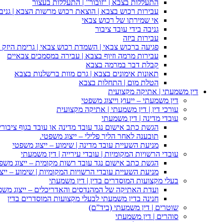
התעללות בצבא | “זובור” | התעללות בעצור
עבירות רכוש בצבא | הוצאת רכוש מרשות הצבא | גניבה
אי שמירתו של רכוש צבאי
גניבה בידי עובד ציבור
עבירות ביזה
פגיעה ברכוש צבאי | השמדת רכוש צבאי | גרימת היזק ב
עבירות מרמה וזיוף בצבא | עבירה במסמכים צבאיים
קבלת דבר במרמה בצבא
תאונות אימונים בצבא | גרם מוות ברשלנות בצבא
הטלת מום | התחלות בצבא
דין משמעתי | אתיקה מקצועית
דין משמעתי – ייעוץ וייצוג משפטי
עורכי דין | דין משמעתי | אתיקה מקצועית
עובדי מדינה | דין משמעתי
הגשת כתב אישום נגד עובד מדינה או עובד בגוף ציבורי
תובענה לאחר הליך פלילי – ייצוג משפטי.
מניעת השעיית עובד מדינה | שימוע – ייצוג משפטי
עובדי הרשויות המקומיות | עובדי עירייה | דין משמעתי
הגשת כתב אישום נגד עובד רשות מקומית – ייצוג משפ
מניעת השעיית עובדי הרשויות המקומיות | שימוע – ייצ
בעלי מקצועות המוסדרים בדין | דין משמעתי
ועדת האתיקה של המהנדסים והאדריכלים – ייצוג משפט
חנינה בדין משמעתי לבעלי מקצועות המוסדרים בדין
שוטרים | דין משמעתי (ביד”ם)
סוהרים | דין משמעתי