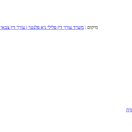
מיקום :
משרד עורך דין פלילי גיא פלנטר | עורך דין צבאי 
רה