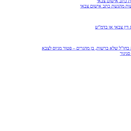
ת כתב אישום צבאי
עות מהגשת כתב אישום צבאי
דין צבאי או בדמ”ש
חו”ל שלא ברשות, בן מהגרים – פטור מגיוס לצבא
ניגור