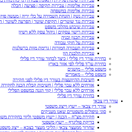
עבירות רשלנות פלילית | תאונת עבודה | גרימת מוות ב
עבירות אלימות | עבירות תקיפה | פציעה | חבלה
עבירות אלימות במשפחה
עבירות נשק | הזנחת השמירה על כלי יריה | מעשה פזיז
עבירות נגד שוטרים | תקיפת שוטר | הפרעה לשוטר | ה
עבירות שיבוש מהלכי משפט
עבירות רישוי עסקים | ניהול עסק ללא רשיון
עבירות תכנון ובניה
עבירות על חוקי עבודה
עבירות תעבורה חמורות | גרימת מוות ברשלנות
עבירות הלבנת הון
בחירת עורך דין פלילי | כיצד לבחור עורך דין פלילי
בחירת עו”ד פלילי לפי אזור בארץ
משפט פלילי – מושגים
משפט פלילי – מאמרים
חשיבות ההיוועצות בעורך דין פלילי לפני חקירה
אזרחים ללא עבר פלילי | חשיבות קבלת הכנה לחקירה פ
אזרחים ללא עבר פלילי | קווי הגנה במשפט הפלילי
בחירת עורך דין פלילי
עורך דין צבאי
עורך דין צבאי – ייעוץ וייצוג משפטי
סוגי טיפולים משפטיים שאנו מעניקים
חקירת מצ”ח – הכנה | ייעוץ משפטי וליווי בחקירת מש
בדיקת פוליגרף – ייעוץ משפטי
שחרור ממעצר צבאי | הליכי מעצר בצבא – ייצוג משפט