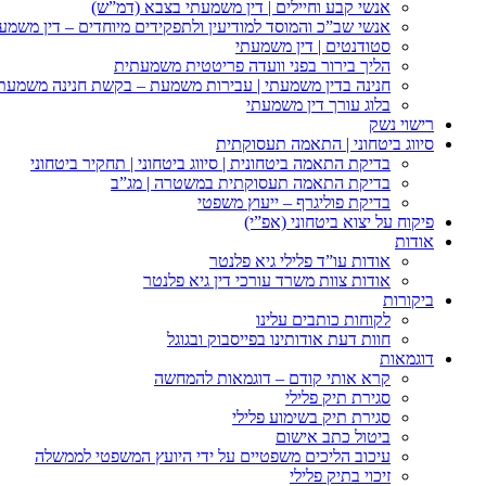
אנשי קבע וחיילים | דין משמעתי בצבא (דמ”ש)
אנשי שב”כ והמוסד למודיעין ולתפקידים מיוחדים – דין משמע
סטודנטים | דין משמעתי
הליך בירור בפני וועדה פריטטית משמעתית
חנינה בדין משמעתי | עבירות משמעת – בקשת חנינה משמעת
בלוג עורך דין משמעתי
רישוי נשק
סיווג ביטחוני | התאמה תעסוקתית
בדיקת התאמה ביטחונית | סיווג ביטחוני | תחקיר ביטחוני
בדיקת התאמה תעסוקתית במשטרה | מג”ב
בדיקת פוליגרף – ייעוץ משפטי
פיקוח על יצוא ביטחוני (אפ”י)
אודות
אודות עו”ד פלילי גיא פלנטר
אודות צוות משרד עורכי דין גיא פלנטר
ביקורות
לקוחות כותבים עלינו
חוות דעת אודותינו בפייסבוק ובגוגל
דוגמאות
קרא אותי קודם – דוגמאות להמחשה
סגירת תיק פלילי
סגירת תיק בשימוע פלילי
ביטול כתב אישום
עיכוב הליכים משפטיים על ידי היועץ המשפטי לממשלה
זיכוי בתיק פלילי