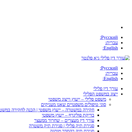
Русский:
עברית:
English:
Русский:
עברית:
English:
עורך דין פלילי
ייצוג במשפט הפלילי
משפט פלילי – ייעוץ וייצוג משפטי
סוגי טיפולים משפטיים שאנו מעניקים
חקירה במשטרה – ייעוץ משפטי | הכנה לחקירה במשט
בדיקת פוליגרף – ייעוץ משפטי
עורך דין מעצרים – שחרור ממעצר
סגירת תיק פלילי | סגירת תיק משטרה
סגירת תיק בהסדר מותנה