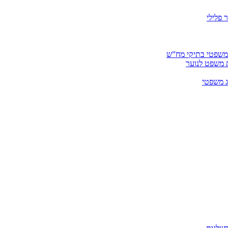
 פלילי
 משפטי בתיקי מח”ש
ית משפט לנוער
ג משפטי