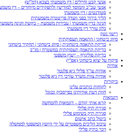
אנשי קבע וחיילים | דין משמעתי בצבא (דמ”ש)
אנשי שב”כ והמוסד למודיעין ולתפקידים מיוחדים – דין משמע
סטודנטים | דין משמעתי
הליך בירור בפני וועדה פריטטית משמעתית
חנינה בדין משמעתי | עבירות משמעת – בקשת חנינה משמעת
בלוג עורך דין משמעתי
רישוי נשק
סיווג ביטחוני | התאמה תעסוקתית
בדיקת התאמה ביטחונית | סיווג ביטחוני | תחקיר ביטחוני
בדיקת התאמה תעסוקתית במשטרה | מג”ב
בדיקת פוליגרף – ייעוץ משפטי
פיקוח על יצוא ביטחוני (אפ”י)
אודות
אודות עו”ד פלילי גיא פלנטר
אודות צוות משרד עורכי דין גיא פלנטר
ביקורות
לקוחות כותבים עלינו
חוות דעת אודותינו בפייסבוק ובגוגל
דוגמאות
קרא אותי קודם – דוגמאות להמחשה
סגירת תיק פלילי
סגירת תיק בשימוע פלילי
ביטול כתב אישום
עיכוב הליכים משפטיים על ידי היועץ המשפטי לממשלה
זיכוי בתיק פלילי