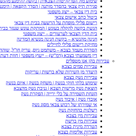
שימוע מול הפרקליטות הצבאית | בקשה להימנע מהגש
סגירת תיק צבאי בהסדר מותנה | הסדר הקפאה | הימנ
בית דין צבאי – ייצוג משפטי
ביטול כתב אישום צבאי
רישום פלילי מופחת על הרשעה בבית דין צבאי
הגשת בקשה להקלה בעונש | המתקת עונש שנגזר בבית 
בית הדין הצבאי לערעורים – ייצוג משפטי
חנינה מהנשיא – בקשת חנינה מנשיא המדינה
מחיקת רישום פלילי לחיילים
הסדרת מעמד בצבא – משתמט גיוס, עריק חו”ל, שוהה ב
דין משמעתי בצבא (דמ”ש) – ייעוץ משפטי | חוות דעת ס
עבירות בהן אנו מטפלים
עבירות סמים בצבא
היעדר מן השירות שלא ברשות | עריקות
עבירות נשק בצבא
שימוש בלתי חוקי בנשק | משחק בנשק | איום בנשק
הוצאת נשק מרשות הצבא | גניבת נשק מהצבא
הזנחת השמירה על כלי ירייה | הפקרת נשק
אובדן נשק | איבוד נשק
אי שמירתו של רכוש צבאי מסוג נשק
רשלנות בהחזקת נשק
עבירות מין בצבא
עבירות מין ברשת
הטרדה מינית בצבא
עבירות אלימות בצבא