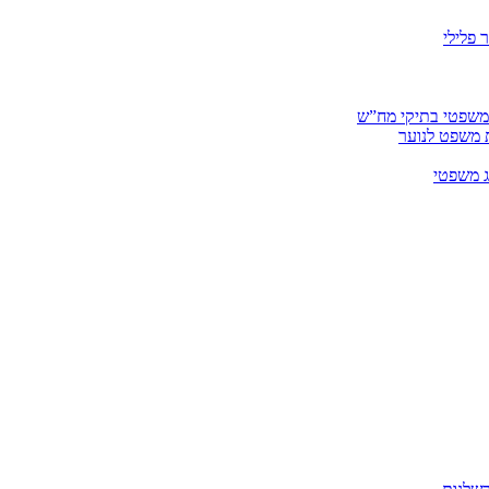
 פלילי
 משפטי בתיקי מח”ש
ית משפט לנוער
ג משפטי