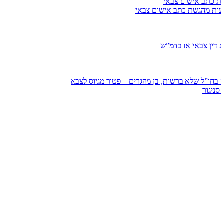
ת כתב אישום צבאי
עות מהגשת כתב אישום צבאי
דין צבאי או בדמ”ש
חו”ל שלא ברשות, בן מהגרים – פטור מגיוס לצבא
ניגור