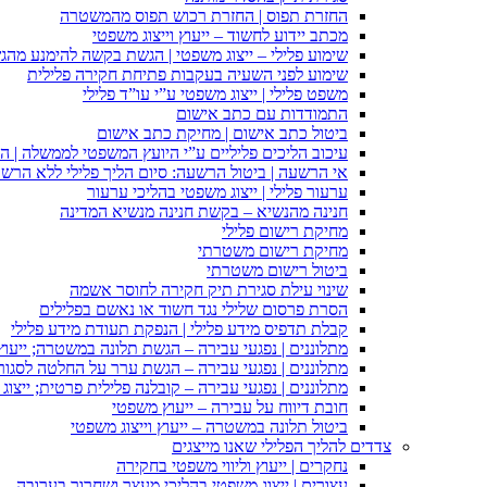
החזרת תפוס | החזרת רכוש תפוס מהמשטרה
מכתב יידוע לחשוד – ייעוץ וייצוג משפטי
שימוע פלילי – ייצוג משפטי | הגשת בקשה להימנע מהגשת
שימוע לפני השעיה בעקבות פתיחת חקירה פלילית
משפט פלילי | ייצוג משפטי ע”י עו”ד פלילי
התמודדות עם כתב אישום
ביטול כתב אישום | מחיקת כתב אישום
עיכוב הליכים פליליים ע”י היועץ המשפטי לממשלה | 
אי הרשעה | ביטול הרשעה: סיום הליך פלילי ללא הרש
ערעור פלילי | ייצוג משפטי בהליכי ערעור
חנינה מהנשיא – בקשת חנינה מנשיא המדינה
מחיקת רישום פלילי
מחיקת רישום משטרתי
ביטול רישום משטרתי
שינוי עילת סגירת תיק חקירה לחוסר אשמה
הסרת פרסום שלילי נגד חשוד או נאשם בפלילים
קבלת תדפיס מידע פלילי | הנפקת תעודת מידע פלילי
מתלוננים | נפגעי עבירה – הגשת תלונה במשטרה; ייעו
מתלוננים | נפגעי עבירה – הגשת ערר על החלטה לסגור
מתלוננים | נפגעי עבירה – קובלנה פלילית פרטית; ייצוג
חובת דיווח על עבירה – ייעוץ משפטי
ביטול תלונה במשטרה – ייעוץ וייצוג משפטי
צדדים להליך הפלילי שאנו מייצגים
נחקרים | ייעוץ וליווי משפטי בחקירה
עצורים | ייצוג משפטי בהליכי מעצר ושחרור בערובה