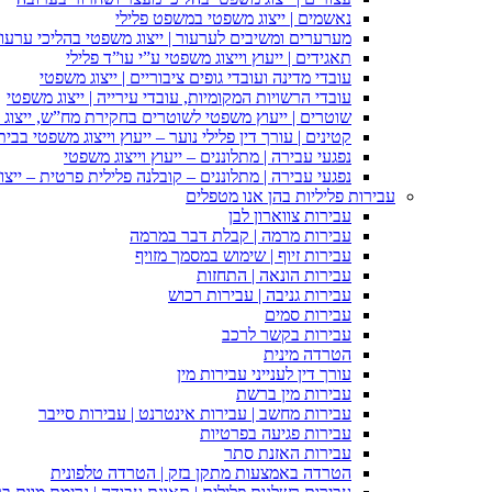
נאשמים | ייצוג משפטי במשפט פלילי
מערערים ומשיבים לערעור | ייצוג משפטי בהליכי ערעור
תאגידים | ייעוץ וייצוג משפטי ע”י עו”ד פלילי
עובדי מדינה ועובדי גופים ציבוריים | ייצוג משפטי
עובדי הרשויות המקומיות, עובדי עירייה | ייצוג משפטי
שוטרים | ייעוץ משפטי לשוטרים בחקירת מח”ש, ייצוג
קטינים | עורך דין פלילי נוער – ייעוץ וייצוג משפטי בב
נפגעי עבירה | מתלוננים – ייעוץ וייצוג משפטי
נפגעי עבירה | מתלוננים – קובלנה פלילית פרטית – ייצו
עבירות פליליות בהן אנו מטפלים
עבירות צווארון לבן
עבירות מרמה | קבלת דבר במרמה
עבירות זיוף | שימוש במסמך מזויף
עבירות הונאה | התחזות
עבירות גניבה | עבירות רכוש
עבירות סמים
עבירות בקשר לרכב
הטרדה מינית
עורך דין לענייני עבירות מין
עבירות מין ברשת
עבירות מחשב | עבירות אינטרנט | עבירות סייבר
עבירות פגיעה בפרטיות
עבירות האזנת סתר
הטרדה באמצעות מתקן בזק | הטרדה טלפונית