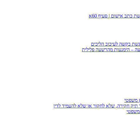
 כתב אישום | סעיף 60א
הגשת בקשה לעיכוב הליכים
עה – הימנעות מהרשעה פלילית
ץ משפטי
 תיק חקירה, שלא לחקור או שלא להעמיד לדין
 משפטי