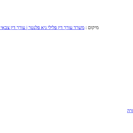
מיקום :
משרד עורך דין פלילי גיא פלנטר | עורך דין צבאי 
רה