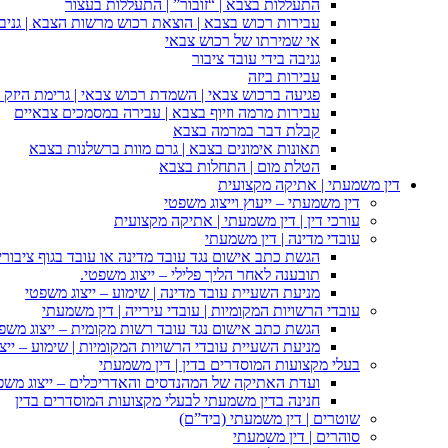
התעללות בצבא | “זובור” | התעללות בעצור
עבירות רכוש בצבא | הוצאת רכוש מרשות הצבא | גניבה
אי שמירתו של רכוש צבאי
גניבה בידי עובד ציבור
עבירות ביזה
פגיעה ברכוש צבאי | השמדת רכוש צבאי | גרימת היזק ב
עבירות מרמה וזיוף בצבא | עבירה במסמכים צבאיים
קבלת דבר במרמה בצבא
תאונות אימונים בצבא | גרם מוות ברשלנות בצבא
הטלת מום | התחלות בצבא
דין משמעתי | אתיקה מקצועית
דין משמעתי – ייעוץ וייצוג משפטי
עורכי דין | דין משמעתי | אתיקה מקצועית
עובדי מדינה | דין משמעתי
הגשת כתב אישום נגד עובד מדינה או עובד בגוף ציבורי
תובענה לאחר הליך פלילי – ייצוג משפטי.
מניעת השעיית עובד מדינה | שימוע – ייצוג משפטי
עובדי הרשויות המקומיות | עובדי עירייה | דין משמעתי
הגשת כתב אישום נגד עובד רשות מקומית – ייצוג משפ
מניעת השעיית עובדי הרשויות המקומיות | שימוע – ייצ
בעלי מקצועות המוסדרים בדין | דין משמעתי
ועדת האתיקה של המהנדסים והאדריכלים – ייצוג משפט
חנינה בדין משמעתי לבעלי מקצועות המוסדרים בדין
שוטרים | דין משמעתי (ביד”ם)
סוהרים | דין משמעתי