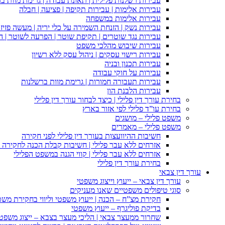
עבירות רשלנות פלילית | תאונת עבודה | גרימת מוות ב
עבירות אלימות | עבירות תקיפה | פציעה | חבלה
עבירות אלימות במשפחה
עבירות נשק | הזנחת השמירה על כלי יריה | מעשה פזיז
עבירות נגד שוטרים | תקיפת שוטר | הפרעה לשוטר | ה
עבירות שיבוש מהלכי משפט
עבירות רישוי עסקים | ניהול עסק ללא רשיון
עבירות תכנון ובניה
עבירות על חוקי עבודה
עבירות תעבורה חמורות | גרימת מוות ברשלנות
עבירות הלבנת הון
בחירת עורך דין פלילי | כיצד לבחור עורך דין פלילי
בחירת עו”ד פלילי לפי אזור בארץ
משפט פלילי – מושגים
משפט פלילי – מאמרים
חשיבות ההיוועצות בעורך דין פלילי לפני חקירה
אזרחים ללא עבר פלילי | חשיבות קבלת הכנה לחקירה פ
אזרחים ללא עבר פלילי | קווי הגנה במשפט הפלילי
בחירת עורך דין פלילי
עורך דין צבאי
עורך דין צבאי – ייעוץ וייצוג משפטי
סוגי טיפולים משפטיים שאנו מעניקים
חקירת מצ”ח – הכנה | ייעוץ משפטי וליווי בחקירת מש
בדיקת פוליגרף – ייעוץ משפטי
שחרור ממעצר צבאי | הליכי מעצר בצבא – ייצוג משפט