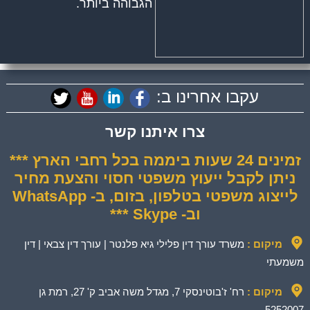
הגבוהה ביותר.
עקבו אחרינו ב:
צרו איתנו קשר
זמינים 24 שעות ביממה בכל רחבי הארץ ***
ניתן לקבל ייעוץ משפטי חסוי והצעת מחיר
לייצוג משפטי בטלפון, בזום, ב- WhatsApp
וב- Skype ***
מיקום :
משרד עורך דין פלילי גיא פלנטר | עורך דין צבאי | דין
משמעתי
מיקום :
רח' ז'בוטינסקי 7, מגדל משה אביב ק' 27, רמת גן
5252007