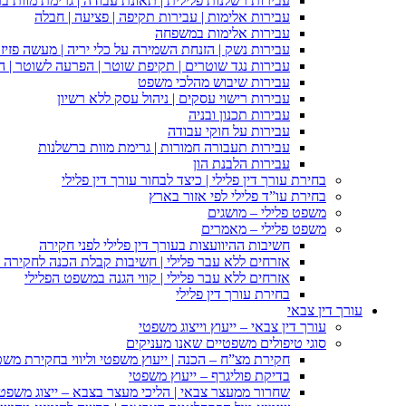
עבירות רשלנות פלילית | תאונת עבודה | גרימת מוות ב
עבירות אלימות | עבירות תקיפה | פציעה | חבלה
עבירות אלימות במשפחה
עבירות נשק | הזנחת השמירה על כלי יריה | מעשה פזיז
עבירות נגד שוטרים | תקיפת שוטר | הפרעה לשוטר | ה
עבירות שיבוש מהלכי משפט
עבירות רישוי עסקים | ניהול עסק ללא רשיון
עבירות תכנון ובניה
עבירות על חוקי עבודה
עבירות תעבורה חמורות | גרימת מוות ברשלנות
עבירות הלבנת הון
בחירת עורך דין פלילי | כיצד לבחור עורך דין פלילי
בחירת עו”ד פלילי לפי אזור בארץ
משפט פלילי – מושגים
משפט פלילי – מאמרים
חשיבות ההיוועצות בעורך דין פלילי לפני חקירה
אזרחים ללא עבר פלילי | חשיבות קבלת הכנה לחקירה פ
אזרחים ללא עבר פלילי | קווי הגנה במשפט הפלילי
בחירת עורך דין פלילי
עורך דין צבאי
עורך דין צבאי – ייעוץ וייצוג משפטי
סוגי טיפולים משפטיים שאנו מעניקים
חקירת מצ”ח – הכנה | ייעוץ משפטי וליווי בחקירת מש
בדיקת פוליגרף – ייעוץ משפטי
שחרור ממעצר צבאי | הליכי מעצר בצבא – ייצוג משפט