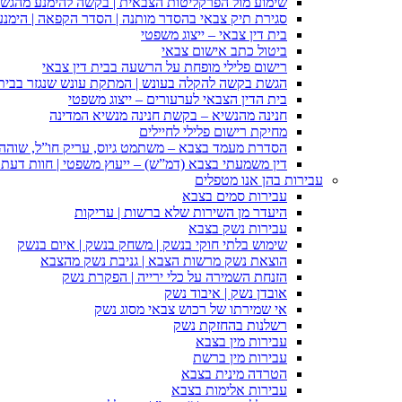
שימוע מול הפרקליטות הצבאית | בקשה להימנע מהגש
סגירת תיק צבאי בהסדר מותנה | הסדר הקפאה | הימנ
בית דין צבאי – ייצוג משפטי
ביטול כתב אישום צבאי
רישום פלילי מופחת על הרשעה בבית דין צבאי
הגשת בקשה להקלה בעונש | המתקת עונש שנגזר בבית 
בית הדין הצבאי לערעורים – ייצוג משפטי
חנינה מהנשיא – בקשת חנינה מנשיא המדינה
מחיקת רישום פלילי לחיילים
הסדרת מעמד בצבא – משתמט גיוס, עריק חו”ל, שוהה ב
דין משמעתי בצבא (דמ”ש) – ייעוץ משפטי | חוות דעת ס
עבירות בהן אנו מטפלים
עבירות סמים בצבא
היעדר מן השירות שלא ברשות | עריקות
עבירות נשק בצבא
שימוש בלתי חוקי בנשק | משחק בנשק | איום בנשק
הוצאת נשק מרשות הצבא | גניבת נשק מהצבא
הזנחת השמירה על כלי ירייה | הפקרת נשק
אובדן נשק | איבוד נשק
אי שמירתו של רכוש צבאי מסוג נשק
רשלנות בהחזקת נשק
עבירות מין בצבא
עבירות מין ברשת
הטרדה מינית בצבא
עבירות אלימות בצבא