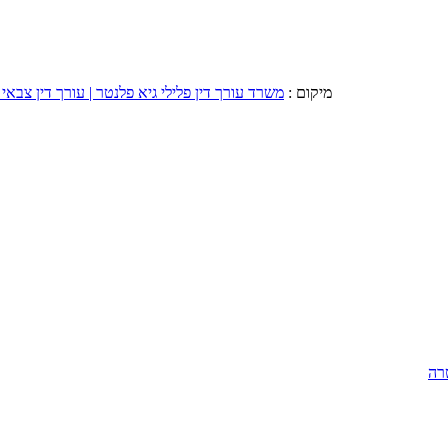
מיקום :
משרד עורך דין פלילי גיא פלנטר | עורך דין צבאי 
רה