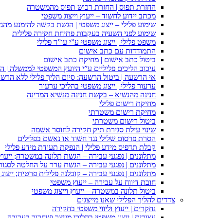
החזרת תפוס | החזרת רכוש תפוס מהמשטרה
מכתב יידוע לחשוד – ייעוץ וייצוג משפטי
שימוע פלילי – ייצוג משפטי | הגשת בקשה להימנע מהגשת
שימוע לפני השעיה בעקבות פתיחת חקירה פלילית
משפט פלילי | ייצוג משפטי ע”י עו”ד פלילי
התמודדות עם כתב אישום
ביטול כתב אישום | מחיקת כתב אישום
עיכוב הליכים פליליים ע”י היועץ המשפטי לממשלה | 
אי הרשעה | ביטול הרשעה: סיום הליך פלילי ללא הרש
ערעור פלילי | ייצוג משפטי בהליכי ערעור
חנינה מהנשיא – בקשת חנינה מנשיא המדינה
מחיקת רישום פלילי
מחיקת רישום משטרתי
ביטול רישום משטרתי
שינוי עילת סגירת תיק חקירה לחוסר אשמה
הסרת פרסום שלילי נגד חשוד או נאשם בפלילים
קבלת תדפיס מידע פלילי | הנפקת תעודת מידע פלילי
מתלוננים | נפגעי עבירה – הגשת תלונה במשטרה; ייעו
מתלוננים | נפגעי עבירה – הגשת ערר על החלטה לסגור
מתלוננים | נפגעי עבירה – קובלנה פלילית פרטית; ייצוג
חובת דיווח על עבירה – ייעוץ משפטי
ביטול תלונה במשטרה – ייעוץ וייצוג משפטי
צדדים להליך הפלילי שאנו מייצגים
נחקרים | ייעוץ וליווי משפטי בחקירה
עצורים | ייצוג משפטי בהליכי מעצר ושחרור בערובה