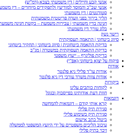
אנשי קבע וחיילים | דין משמעתי בצבא (דמ”ש)
אנשי שב”כ והמוסד למודיעין ולתפקידים מיוחדים – דין משמע
סטודנטים | דין משמעתי
הליך בירור בפני וועדה פריטטית משמעתית
חנינה בדין משמעתי | עבירות משמעת – בקשת חנינה משמעת
בלוג עורך דין משמעתי
רישוי נשק
סיווג ביטחוני | התאמה תעסוקתית
בדיקת התאמה ביטחונית | סיווג ביטחוני | תחקיר ביטחוני
בדיקת התאמה תעסוקתית במשטרה | מג”ב
בדיקת פוליגרף – ייעוץ משפטי
פיקוח על יצוא ביטחוני (אפ”י)
אודות
אודות עו”ד פלילי גיא פלנטר
אודות צוות משרד עורכי דין גיא פלנטר
ביקורות
לקוחות כותבים עלינו
חוות דעת אודותינו בפייסבוק ובגוגל
דוגמאות
קרא אותי קודם – דוגמאות להמחשה
סגירת תיק פלילי
סגירת תיק בשימוע פלילי
ביטול כתב אישום
עיכוב הליכים משפטיים על ידי היועץ המשפטי לממשלה
זיכוי בתיק פלילי