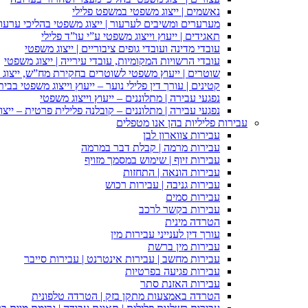
נאשמים | ייצוג משפטי במשפט פלילי
מערערים ומשיבים לערעור | ייצוג משפטי בהליכי ערעור
תאגידים | ייעוץ וייצוג משפטי ע”י עו”ד פלילי
עובדי מדינה ועובדי גופים ציבוריים | ייצוג משפטי
עובדי הרשויות המקומיות, עובדי עירייה | ייצוג משפטי
שוטרים | ייעוץ משפטי לשוטרים בחקירת מח”ש, ייצוג
קטינים | עורך דין פלילי נוער – ייעוץ וייצוג משפטי בב
נפגעי עבירה | מתלוננים – ייעוץ וייצוג משפטי
נפגעי עבירה | מתלוננים – קובלנה פלילית פרטית – ייצו
עבירות פליליות בהן אנו מטפלים
עבירות צווארון לבן
עבירות מרמה | קבלת דבר במרמה
עבירות זיוף | שימוש במסמך מזויף
עבירות הונאה | התחזות
עבירות גניבה | עבירות רכוש
עבירות סמים
עבירות בקשר לרכב
הטרדה מינית
עורך דין לענייני עבירות מין
עבירות מין ברשת
עבירות מחשב | עבירות אינטרנט | עבירות סייבר
עבירות פגיעה בפרטיות
עבירות האזנת סתר
הטרדה באמצעות מתקן בזק | הטרדה טלפונית