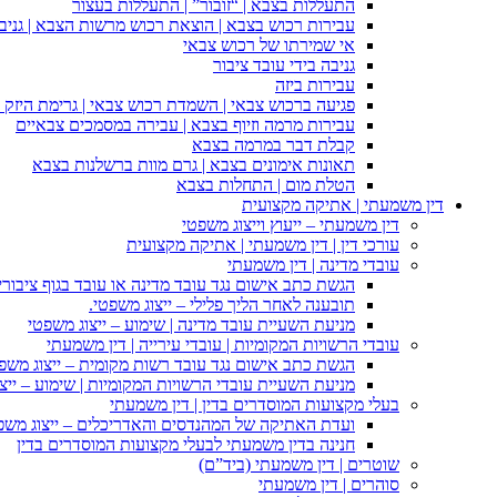
התעללות בצבא | “זובור” | התעללות בעצור
עבירות רכוש בצבא | הוצאת רכוש מרשות הצבא | גניבה
אי שמירתו של רכוש צבאי
גניבה בידי עובד ציבור
עבירות ביזה
פגיעה ברכוש צבאי | השמדת רכוש צבאי | גרימת היזק ב
עבירות מרמה וזיוף בצבא | עבירה במסמכים צבאיים
קבלת דבר במרמה בצבא
תאונות אימונים בצבא | גרם מוות ברשלנות בצבא
הטלת מום | התחלות בצבא
דין משמעתי | אתיקה מקצועית
דין משמעתי – ייעוץ וייצוג משפטי
עורכי דין | דין משמעתי | אתיקה מקצועית
עובדי מדינה | דין משמעתי
הגשת כתב אישום נגד עובד מדינה או עובד בגוף ציבורי
תובענה לאחר הליך פלילי – ייצוג משפטי.
מניעת השעיית עובד מדינה | שימוע – ייצוג משפטי
עובדי הרשויות המקומיות | עובדי עירייה | דין משמעתי
הגשת כתב אישום נגד עובד רשות מקומית – ייצוג משפ
מניעת השעיית עובדי הרשויות המקומיות | שימוע – ייצ
בעלי מקצועות המוסדרים בדין | דין משמעתי
ועדת האתיקה של המהנדסים והאדריכלים – ייצוג משפט
חנינה בדין משמעתי לבעלי מקצועות המוסדרים בדין
שוטרים | דין משמעתי (ביד”ם)
סוהרים | דין משמעתי