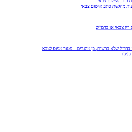
ת כתב אישום צבאי
עות מהגשת כתב אישום צבאי
דין צבאי או בדמ”ש
חו”ל שלא ברשות, בן מהגרים – פטור מגיוס לצבא
ניגור