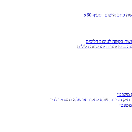
 כתב אישום | סעיף 60א
הגשת בקשה לעיכוב הליכים
עה – הימנעות מהרשעה פלילית
ץ משפטי
 תיק חקירה, שלא לחקור או שלא להעמיד לדין
 משפטי