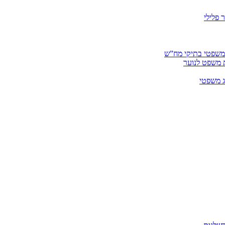
 פלילי
 משפטי בתיקי מח”ש
ית משפט לנוער
ג משפטי