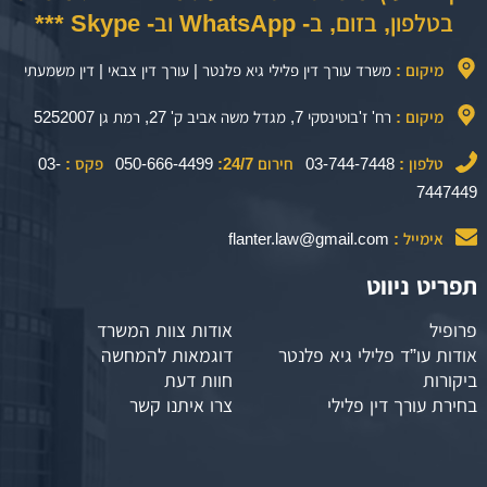
בטלפון, בזום, ב- WhatsApp וב- Skype ***
מיקום :
משרד עורך דין פלילי גיא פלנטר | עורך דין צבאי | דין משמעתי
מיקום :
רח' ז'בוטינסקי 7, מגדל משה אביב ק' 27, רמת גן 5252007
טלפון :
03-744-7448
חירום 24/7:
050-666-4499
פקס :
03-
7447449
אימייל :
flanter.law@gmail.com
תפריט ניווט
פרופיל
אודות צוות המשרד
אודות עו”ד פלילי גיא פלנטר
דוגמאות להמחשה
ביקורות
חוות דעת
בחירת עורך דין פלילי
צרו איתנו קשר