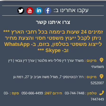
עקבו אחרינו ב:
צרו איתנו קשר
זמינים 24 שעות ביממה בכל רחבי הארץ ***
ניתן לקבל ייעוץ משפטי חסוי והצעת מחיר
לייצוג משפטי בטלפון, בזום, ב- WhatsApp
וב- Skype ***
מיקום :
משרד עורך דין פלילי גיא פלנטר | עורך דין צבאי | דין
משמעתי
מיקום :
רח' ז'בוטינסקי 7, מגדל משה אביב ק' 27, רמת גן
5252007
טלפון :
03-744-7448
חירום 24/7:
050-666-4499
פקס :
03-
7447449