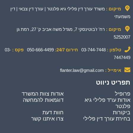
מיקום :
משרד עורך דין פלילי גיא פלנטר | עורך דין צבאי | דין
משמעתי
מיקום :
רח' ז'בוטינסקי 7, מגדל משה אביב ק' 27, רמת גן
5252007
טלפון :
03-744-7448
חירום 24/7:
050-666-4499
פקס :
03-
7447449
אימייל :
flanter.law@gmail.com
תפריט ניווט
פרופיל
אודות צוות המשרד
אודות עו”ד פלילי גיא
דוגמאות להמחשה
פלנטר
ביקורות
חוות דעת
בחירת עורך דין פלילי
צרו איתנו קשר