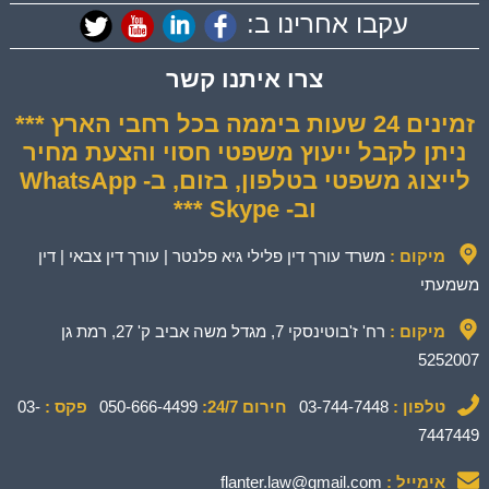
עקבו אחרינו ב:
צרו איתנו קשר
זמינים 24 שעות ביממה בכל רחבי הארץ ***
ניתן לקבל ייעוץ משפטי חסוי והצעת מחיר
לייצוג משפטי בטלפון, בזום, ב- WhatsApp
וב- Skype ***
מיקום :
משרד עורך דין פלילי גיא פלנטר | עורך דין צבאי | דין
משמעתי
מיקום :
רח' ז'בוטינסקי 7, מגדל משה אביב ק' 27, רמת גן
5252007
טלפון :
03-744-7448
חירום 24/7:
050-666-4499
פקס :
03-
7447449
אימייל :
flanter.law@gmail.com