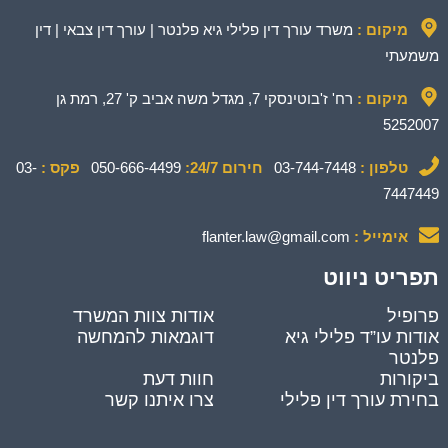
מיקום :
משרד עורך דין פלילי גיא פלנטר | עורך דין צבאי | דין
משמעתי
מיקום :
רח' ז'בוטינסקי 7, מגדל משה אביב ק' 27, רמת גן
5252007
טלפון :
03-744-7448
חירום 24/7:
050-666-4499
פקס :
03-
7447449
אימייל :
flanter.law@gmail.com
תפריט ניווט
פרופיל
אודות צוות המשרד
אודות עו”ד פלילי גיא
דוגמאות להמחשה
פלנטר
ביקורות
חוות דעת
בחירת עורך דין פלילי
צרו איתנו קשר