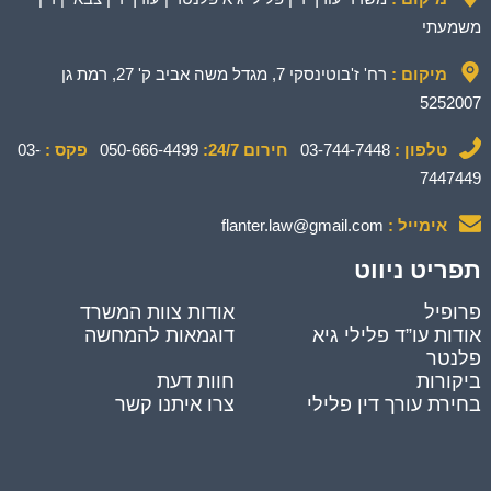
משמעתי
מיקום :
רח' ז'בוטינסקי 7, מגדל משה אביב ק' 27, רמת גן
5252007
טלפון :
03-744-7448
חירום 24/7:
050-666-4499
פקס :
03-
7447449
אימייל :
flanter.law@gmail.com
תפריט ניווט
פרופיל
אודות צוות המשרד
אודות עו”ד פלילי גיא
דוגמאות להמחשה
פלנטר
ביקורות
חוות דעת
בחירת עורך דין פלילי
צרו איתנו קשר