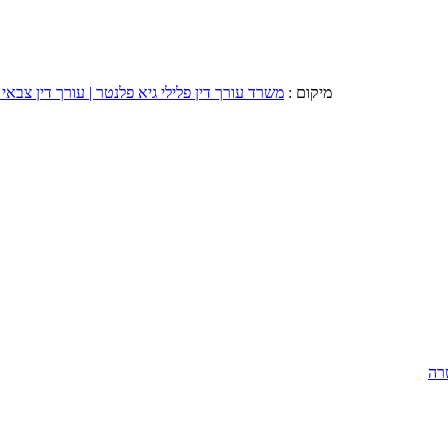
מיקום :
משרד עורך דין פלילי גיא פלנטר | עורך דין צבאי 
רה