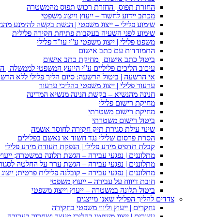
החזרת תפוס | החזרת רכוש תפוס מהמשטרה
מכתב יידוע לחשוד – ייעוץ וייצוג משפטי
שימוע פלילי – ייצוג משפטי | הגשת בקשה להימנע מהגשת
שימוע לפני השעיה בעקבות פתיחת חקירה פלילית
משפט פלילי | ייצוג משפטי ע”י עו”ד פלילי
התמודדות עם כתב אישום
ביטול כתב אישום | מחיקת כתב אישום
עיכוב הליכים פליליים ע”י היועץ המשפטי לממשלה | 
אי הרשעה | ביטול הרשעה: סיום הליך פלילי ללא הרש
ערעור פלילי | ייצוג משפטי בהליכי ערעור
חנינה מהנשיא – בקשת חנינה מנשיא המדינה
מחיקת רישום פלילי
מחיקת רישום משטרתי
ביטול רישום משטרתי
שינוי עילת סגירת תיק חקירה לחוסר אשמה
הסרת פרסום שלילי נגד חשוד או נאשם בפלילים
קבלת תדפיס מידע פלילי | הנפקת תעודת מידע פלילי
מתלוננים | נפגעי עבירה – הגשת תלונה במשטרה; ייעו
מתלוננים | נפגעי עבירה – הגשת ערר על החלטה לסגור
מתלוננים | נפגעי עבירה – קובלנה פלילית פרטית; ייצוג
חובת דיווח על עבירה – ייעוץ משפטי
ביטול תלונה במשטרה – ייעוץ וייצוג משפטי
צדדים להליך הפלילי שאנו מייצגים
נחקרים | ייעוץ וליווי משפטי בחקירה
עצורים | ייצוג משפטי בהליכי מעצר ושחרור בערובה