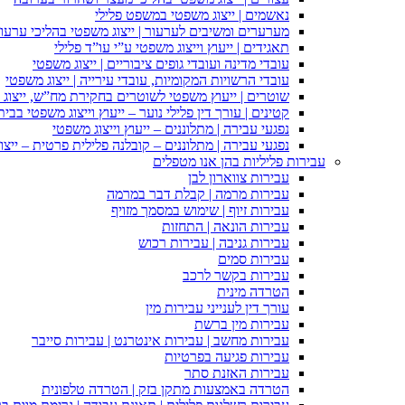
נאשמים | ייצוג משפטי במשפט פלילי
מערערים ומשיבים לערעור | ייצוג משפטי בהליכי ערעור
תאגידים | ייעוץ וייצוג משפטי ע”י עו”ד פלילי
עובדי מדינה ועובדי גופים ציבוריים | ייצוג משפטי
עובדי הרשויות המקומיות, עובדי עירייה | ייצוג משפטי
שוטרים | ייעוץ משפטי לשוטרים בחקירת מח”ש, ייצוג
קטינים | עורך דין פלילי נוער – ייעוץ וייצוג משפטי בב
נפגעי עבירה | מתלוננים – ייעוץ וייצוג משפטי
נפגעי עבירה | מתלוננים – קובלנה פלילית פרטית – ייצו
עבירות פליליות בהן אנו מטפלים
עבירות צווארון לבן
עבירות מרמה | קבלת דבר במרמה
עבירות זיוף | שימוש במסמך מזויף
עבירות הונאה | התחזות
עבירות גניבה | עבירות רכוש
עבירות סמים
עבירות בקשר לרכב
הטרדה מינית
עורך דין לענייני עבירות מין
עבירות מין ברשת
עבירות מחשב | עבירות אינטרנט | עבירות סייבר
עבירות פגיעה בפרטיות
עבירות האזנת סתר
הטרדה באמצעות מתקן בזק | הטרדה טלפונית