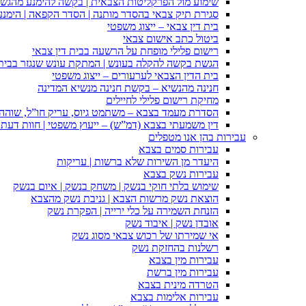
שימוע מול הפרקליטות הצבאית | בקשה להימנע מהגש
סגירת תיק צבאי בהסדר מותנה | הסדר הקפאה | הימנ
בית דין צבאי – ייצוג משפטי
ביטול כתב אישום צבאי
רישום פלילי מופחת על הרשעה בבית דין צבאי
הגשת בקשה להקלה בעונש | המתקת עונש שנגזר בבית 
בית הדין הצבאי לערעורים – ייצוג משפטי
חנינה מהנשיא – בקשת חנינה מנשיא המדינה
מחיקת רישום פלילי לחיילים
הסדרת מעמד בצבא – משתמט גיוס, עריק חו”ל, שוהה ב
דין משמעתי בצבא (דמ”ש) – ייעוץ משפטי | חוות דעת ס
עבירות בהן אנו מטפלים
עבירות סמים בצבא
היעדר מן השירות שלא ברשות | עריקות
עבירות נשק בצבא
שימוש בלתי חוקי בנשק | משחק בנשק | איום בנשק
הוצאת נשק מרשות הצבא | גניבת נשק מהצבא
הזנחת השמירה על כלי ירייה | הפקרת נשק
אובדן נשק | איבוד נשק
אי שמירתו של רכוש צבאי מסוג נשק
רשלנות בהחזקת נשק
עבירות מין בצבא
עבירות מין ברשת
הטרדה מינית בצבא
עבירות אלימות בצבא