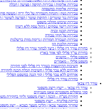
עבירות רשלנות פלילית | תאונת עבודה | גרימת מוות ב
עבירות אלימות | עבירות תקיפה | פציעה | חבלה
עבירות אלימות במשפחה
עבירות נשק | הזנחת השמירה על כלי יריה | מעשה פזיז
עבירות נגד שוטרים | תקיפת שוטר | הפרעה לשוטר | ה
עבירות שיבוש מהלכי משפט
עבירות רישוי עסקים | ניהול עסק ללא רשיון
עבירות תכנון ובניה
עבירות על חוקי עבודה
עבירות תעבורה חמורות | גרימת מוות ברשלנות
עבירות הלבנת הון
בחירת עורך דין פלילי | כיצד לבחור עורך דין פלילי
בחירת עו”ד פלילי לפי אזור בארץ
משפט פלילי – מושגים
משפט פלילי – מאמרים
חשיבות ההיוועצות בעורך דין פלילי לפני חקירה
אזרחים ללא עבר פלילי | חשיבות קבלת הכנה לחקירה פ
אזרחים ללא עבר פלילי | קווי הגנה במשפט הפלילי
בחירת עורך דין פלילי
עורך דין צבאי
עורך דין צבאי – ייעוץ וייצוג משפטי
סוגי טיפולים משפטיים שאנו מעניקים
חקירת מצ”ח – הכנה | ייעוץ משפטי וליווי בחקירת מש
בדיקת פוליגרף – ייעוץ משפטי
שחרור ממעצר צבאי | הליכי מעצר בצבא – ייצוג משפט