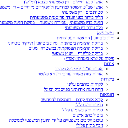
אנשי קבע וחיילים | דין משמעתי בצבא (דמ”ש)
אנשי שב”כ והמוסד למודיעין ולתפקידים מיוחדים – דין משמע
סטודנטים | דין משמעתי
הליך בירור בפני וועדה פריטטית משמעתית
חנינה בדין משמעתי | עבירות משמעת – בקשת חנינה משמעת
בלוג עורך דין משמעתי
רישוי נשק
סיווג ביטחוני | התאמה תעסוקתית
בדיקת התאמה ביטחונית | סיווג ביטחוני | תחקיר ביטחוני
בדיקת התאמה תעסוקתית במשטרה | מג”ב
בדיקת פוליגרף – ייעוץ משפטי
פיקוח על יצוא ביטחוני (אפ”י)
אודות
אודות עו”ד פלילי גיא פלנטר
אודות צוות משרד עורכי דין גיא פלנטר
ביקורות
לקוחות כותבים עלינו
חוות דעת אודותינו בפייסבוק ובגוגל
דוגמאות
קרא אותי קודם – דוגמאות להמחשה
סגירת תיק פלילי
סגירת תיק בשימוע פלילי
ביטול כתב אישום
עיכוב הליכים משפטיים על ידי היועץ המשפטי לממשלה
זיכוי בתיק פלילי