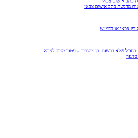
ת כתב אישום צבאי
עות מהגשת כתב אישום צבאי
דין צבאי או בדמ”ש
חו”ל שלא ברשות, בן מהגרים – פטור מגיוס לצבא
ניגור