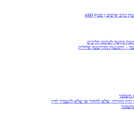
 כתב אישום | סעיף 60א
הגשת בקשה לעיכוב הליכים
עה – הימנעות מהרשעה פלילית
ץ משפטי
 תיק חקירה, שלא לחקור או שלא להעמיד לדין
 משפטי