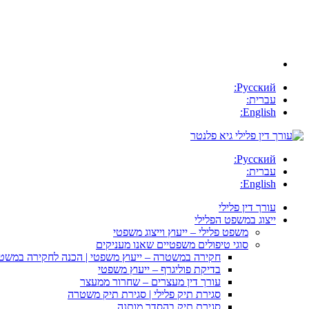
Русский:
עברית:
English:
Русский:
עברית:
English:
עורך דין פלילי
ייצוג במשפט הפלילי
משפט פלילי – ייעוץ וייצוג משפטי
סוגי טיפולים משפטיים שאנו מעניקים
חקירה במשטרה – ייעוץ משפטי | הכנה לחקירה במשט
בדיקת פוליגרף – ייעוץ משפטי
עורך דין מעצרים – שחרור ממעצר
סגירת תיק פלילי | סגירת תיק משטרה
סגירת תיק בהסדר מותנה