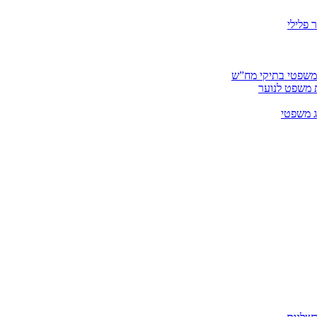
 פלילי
 משפטי בתיקי מח”ש
ית משפט לנוער
ג משפטי