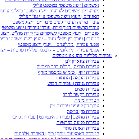
נאשמים | ייצוג משפטי במשפט פלילי
מערערים ומשיבים לערעור | ייצוג משפטי בהליכי ערעור
תאגידים | ייעוץ וייצוג משפטי ע”י עו”ד פלילי
עובדי מדינה ועובדי גופים ציבוריים | ייצוג משפטי
עובדי הרשויות המקומיות, עובדי עירייה | ייצוג משפטי
שוטרים | ייעוץ משפטי לשוטרים בחקירת מח”ש, ייצוג
קטינים | עורך דין פלילי נוער – ייעוץ וייצוג משפטי בב
נפגעי עבירה | מתלוננים – ייעוץ וייצוג משפטי
נפגעי עבירה | מתלוננים – קובלנה פלילית פרטית – ייצו
עבירות פליליות בהן אנו מטפלים
עבירות צווארון לבן
עבירות מרמה | קבלת דבר במרמה
עבירות זיוף | שימוש במסמך מזויף
עבירות הונאה | התחזות
עבירות גניבה | עבירות רכוש
עבירות סמים
עבירות בקשר לרכב
הטרדה מינית
עורך דין לענייני עבירות מין
עבירות מין ברשת
עבירות מחשב | עבירות אינטרנט | עבירות סייבר
עבירות פגיעה בפרטיות
עבירות האזנת סתר
הטרדה באמצעות מתקן בזק | הטרדה טלפונית