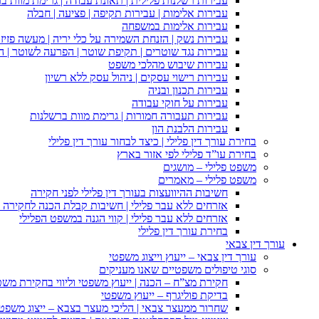
עבירות רשלנות פלילית | תאונת עבודה | גרימת מוות ב
עבירות אלימות | עבירות תקיפה | פציעה | חבלה
עבירות אלימות במשפחה
עבירות נשק | הזנחת השמירה על כלי יריה | מעשה פזיז
עבירות נגד שוטרים | תקיפת שוטר | הפרעה לשוטר | ה
עבירות שיבוש מהלכי משפט
עבירות רישוי עסקים | ניהול עסק ללא רשיון
עבירות תכנון ובניה
עבירות על חוקי עבודה
עבירות תעבורה חמורות | גרימת מוות ברשלנות
עבירות הלבנת הון
בחירת עורך דין פלילי | כיצד לבחור עורך דין פלילי
בחירת עו”ד פלילי לפי אזור בארץ
משפט פלילי – מושגים
משפט פלילי – מאמרים
חשיבות ההיוועצות בעורך דין פלילי לפני חקירה
אזרחים ללא עבר פלילי | חשיבות קבלת הכנה לחקירה פ
אזרחים ללא עבר פלילי | קווי הגנה במשפט הפלילי
בחירת עורך דין פלילי
עורך דין צבאי
עורך דין צבאי – ייעוץ וייצוג משפטי
סוגי טיפולים משפטיים שאנו מעניקים
חקירת מצ”ח – הכנה | ייעוץ משפטי וליווי בחקירת מש
בדיקת פוליגרף – ייעוץ משפטי
שחרור ממעצר צבאי | הליכי מעצר בצבא – ייצוג משפט