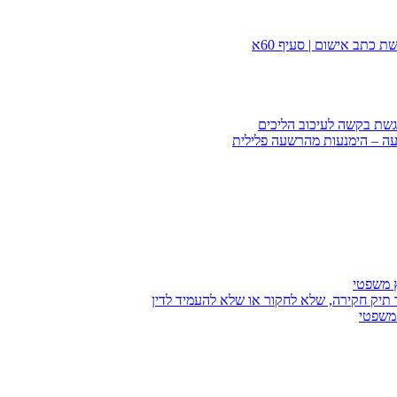
 כתב אישום | סעיף 60א
הגשת בקשה לעיכוב הליכים
עה – הימנעות מהרשעה פלילית
ץ משפטי
 תיק חקירה, שלא לחקור או שלא להעמיד לדין
 משפטי