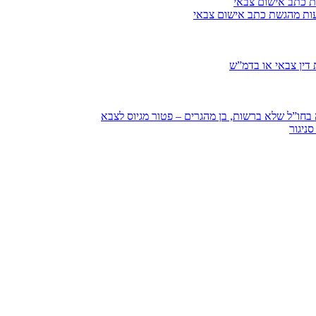
ת כתב אישום צבאי
עות מהגשת כתב אישום צבאי
דין צבאי או בדמ”ש
חו”ל שלא ברשות, בן מהגרים – פטור מגיוס לצבא
ניגור