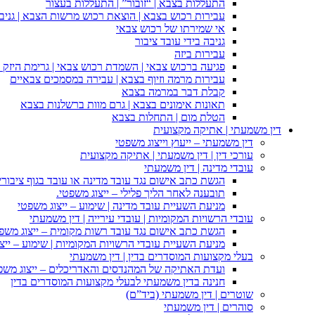
התעללות בצבא | “זובור” | התעללות בעצור
עבירות רכוש בצבא | הוצאת רכוש מרשות הצבא | גניבה
אי שמירתו של רכוש צבאי
גניבה בידי עובד ציבור
עבירות ביזה
פגיעה ברכוש צבאי | השמדת רכוש צבאי | גרימת היזק ב
עבירות מרמה וזיוף בצבא | עבירה במסמכים צבאיים
קבלת דבר במרמה בצבא
תאונות אימונים בצבא | גרם מוות ברשלנות בצבא
הטלת מום | התחלות בצבא
דין משמעתי | אתיקה מקצועית
דין משמעתי – ייעוץ וייצוג משפטי
עורכי דין | דין משמעתי | אתיקה מקצועית
עובדי מדינה | דין משמעתי
הגשת כתב אישום נגד עובד מדינה או עובד בגוף ציבורי
תובענה לאחר הליך פלילי – ייצוג משפטי.
מניעת השעיית עובד מדינה | שימוע – ייצוג משפטי
עובדי הרשויות המקומיות | עובדי עירייה | דין משמעתי
הגשת כתב אישום נגד עובד רשות מקומית – ייצוג משפ
מניעת השעיית עובדי הרשויות המקומיות | שימוע – ייצ
בעלי מקצועות המוסדרים בדין | דין משמעתי
ועדת האתיקה של המהנדסים והאדריכלים – ייצוג משפט
חנינה בדין משמעתי לבעלי מקצועות המוסדרים בדין
שוטרים | דין משמעתי (ביד”ם)
סוהרים | דין משמעתי