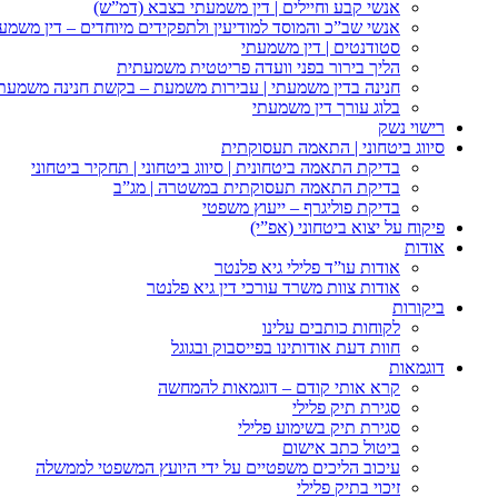
אנשי קבע וחיילים | דין משמעתי בצבא (דמ”ש)
אנשי שב”כ והמוסד למודיעין ולתפקידים מיוחדים – דין משמע
סטודנטים | דין משמעתי
הליך בירור בפני וועדה פריטטית משמעתית
חנינה בדין משמעתי | עבירות משמעת – בקשת חנינה משמעת
בלוג עורך דין משמעתי
רישוי נשק
סיווג ביטחוני | התאמה תעסוקתית
בדיקת התאמה ביטחונית | סיווג ביטחוני | תחקיר ביטחוני
בדיקת התאמה תעסוקתית במשטרה | מג”ב
בדיקת פוליגרף – ייעוץ משפטי
פיקוח על יצוא ביטחוני (אפ”י)
אודות
אודות עו”ד פלילי גיא פלנטר
אודות צוות משרד עורכי דין גיא פלנטר
ביקורות
לקוחות כותבים עלינו
חוות דעת אודותינו בפייסבוק ובגוגל
דוגמאות
קרא אותי קודם – דוגמאות להמחשה
סגירת תיק פלילי
סגירת תיק בשימוע פלילי
ביטול כתב אישום
עיכוב הליכים משפטיים על ידי היועץ המשפטי לממשלה
זיכוי בתיק פלילי