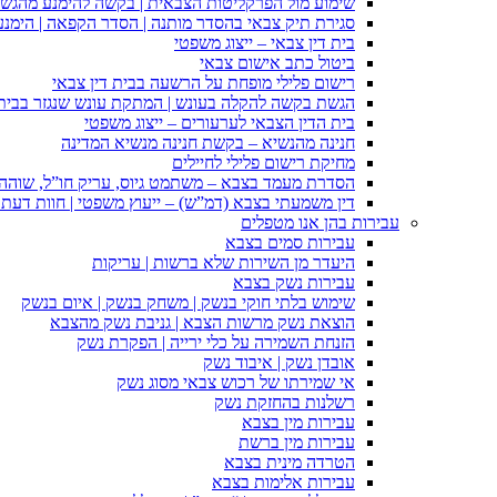
שימוע מול הפרקליטות הצבאית | בקשה להימנע מהגש
סגירת תיק צבאי בהסדר מותנה | הסדר הקפאה | הימנ
בית דין צבאי – ייצוג משפטי
ביטול כתב אישום צבאי
רישום פלילי מופחת על הרשעה בבית דין צבאי
הגשת בקשה להקלה בעונש | המתקת עונש שנגזר בבית 
בית הדין הצבאי לערעורים – ייצוג משפטי
חנינה מהנשיא – בקשת חנינה מנשיא המדינה
מחיקת רישום פלילי לחיילים
הסדרת מעמד בצבא – משתמט גיוס, עריק חו”ל, שוהה ב
דין משמעתי בצבא (דמ”ש) – ייעוץ משפטי | חוות דעת ס
עבירות בהן אנו מטפלים
עבירות סמים בצבא
היעדר מן השירות שלא ברשות | עריקות
עבירות נשק בצבא
שימוש בלתי חוקי בנשק | משחק בנשק | איום בנשק
הוצאת נשק מרשות הצבא | גניבת נשק מהצבא
הזנחת השמירה על כלי ירייה | הפקרת נשק
אובדן נשק | איבוד נשק
אי שמירתו של רכוש צבאי מסוג נשק
רשלנות בהחזקת נשק
עבירות מין בצבא
עבירות מין ברשת
הטרדה מינית בצבא
עבירות אלימות בצבא