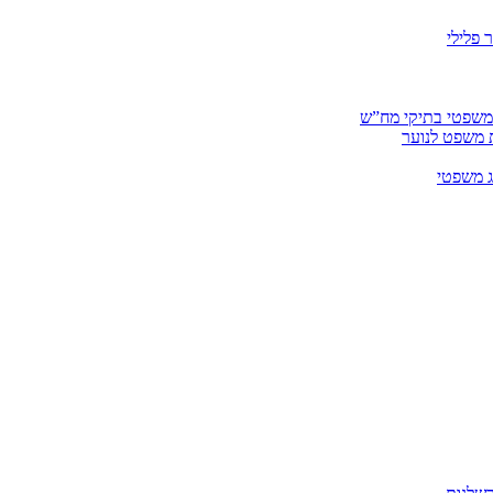
 פלילי
 משפטי בתיקי מח”ש
ית משפט לנוער
ג משפטי