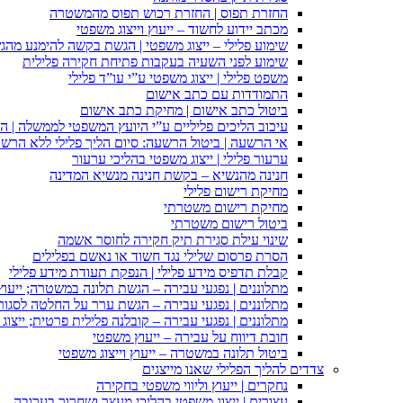
החזרת תפוס | החזרת רכוש תפוס מהמשטרה
מכתב יידוע לחשוד – ייעוץ וייצוג משפטי
שימוע פלילי – ייצוג משפטי | הגשת בקשה להימנע מהגשת
שימוע לפני השעיה בעקבות פתיחת חקירה פלילית
משפט פלילי | ייצוג משפטי ע”י עו”ד פלילי
התמודדות עם כתב אישום
ביטול כתב אישום | מחיקת כתב אישום
עיכוב הליכים פליליים ע”י היועץ המשפטי לממשלה | 
אי הרשעה | ביטול הרשעה: סיום הליך פלילי ללא הרש
ערעור פלילי | ייצוג משפטי בהליכי ערעור
חנינה מהנשיא – בקשת חנינה מנשיא המדינה
מחיקת רישום פלילי
מחיקת רישום משטרתי
ביטול רישום משטרתי
שינוי עילת סגירת תיק חקירה לחוסר אשמה
הסרת פרסום שלילי נגד חשוד או נאשם בפלילים
קבלת תדפיס מידע פלילי | הנפקת תעודת מידע פלילי
מתלוננים | נפגעי עבירה – הגשת תלונה במשטרה; ייעו
מתלוננים | נפגעי עבירה – הגשת ערר על החלטה לסגור
מתלוננים | נפגעי עבירה – קובלנה פלילית פרטית; ייצוג
חובת דיווח על עבירה – ייעוץ משפטי
ביטול תלונה במשטרה – ייעוץ וייצוג משפטי
צדדים להליך הפלילי שאנו מייצגים
נחקרים | ייעוץ וליווי משפטי בחקירה
עצורים | ייצוג משפטי בהליכי מעצר ושחרור בערובה