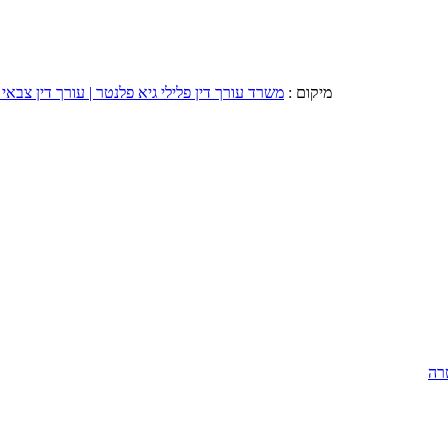
מיקום :
משרד עורך דין פלילי גיא פלנטר | עורך דין צבאי 
רה