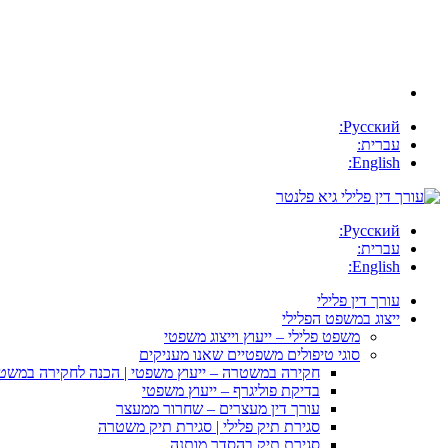
Русский:
עברית:
English:
Русский:
עברית:
English:
עורך דין פלילי
ייצוג במשפט הפלילי
משפט פלילי – ייעוץ וייצוג משפטי
סוגי טיפולים משפטיים שאנו מעניקים
חקירה במשטרה – ייעוץ משפטי | הכנה לחקירה במשט
בדיקת פוליגרף – ייעוץ משפטי
עורך דין מעצרים – שחרור ממעצר
סגירת תיק פלילי | סגירת תיק משטרה
סגירת תיק בהסדר מותנה