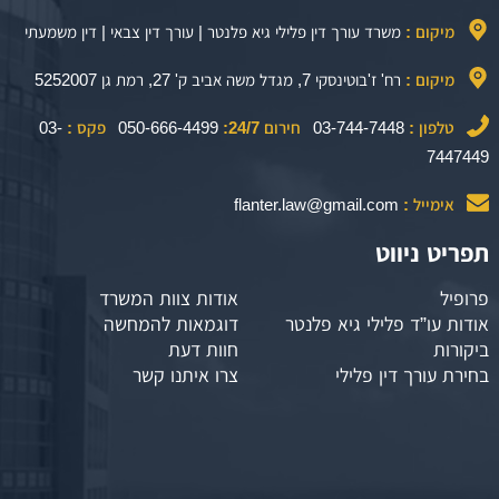
מיקום :
משרד עורך דין פלילי גיא פלנטר | עורך דין צבאי | דין משמעתי
מיקום :
רח' ז'בוטינסקי 7, מגדל משה אביב ק' 27, רמת גן 5252007
טלפון :
03-744-7448
חירום 24/7:
050-666-4499
פקס :
03-
7447449
אימייל :
flanter.law@gmail.com
תפריט ניווט
פרופיל
אודות צוות המשרד
אודות עו”ד פלילי גיא פלנטר
דוגמאות להמחשה
ביקורות
חוות דעת
בחירת עורך דין פלילי
צרו איתנו קשר