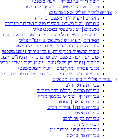
חובת דיווח על עבירה – ייעוץ משפטי
ביטול תלונה במשטרה – ייעוץ וייצוג משפטי
צדדים להליך הפלילי שאנו מייצגים
נחקרים | ייעוץ וליווי משפטי בחקירה
עצורים | ייצוג משפטי בהליכי מעצר ושחרור בערובה
נאשמים | ייצוג משפטי במשפט פלילי
מערערים ומשיבים לערעור | ייצוג משפטי בהליכי ערעור
תאגידים | ייעוץ וייצוג משפטי ע”י עו”ד פלילי
עובדי מדינה ועובדי גופים ציבוריים | ייצוג משפטי
עובדי הרשויות המקומיות, עובדי עירייה | ייצוג משפטי
שוטרים | ייעוץ משפטי לשוטרים בחקירת מח”ש, ייצוג
קטינים | עורך דין פלילי נוער – ייעוץ וייצוג משפטי בב
נפגעי עבירה | מתלוננים – ייעוץ וייצוג משפטי
נפגעי עבירה | מתלוננים – קובלנה פלילית פרטית – ייצו
עבירות פליליות בהן אנו מטפלים
עבירות צווארון לבן
עבירות מרמה | קבלת דבר במרמה
עבירות זיוף | שימוש במסמך מזויף
עבירות הונאה | התחזות
עבירות גניבה | עבירות רכוש
עבירות סמים
עבירות בקשר לרכב
הטרדה מינית
עורך דין לענייני עבירות מין
עבירות מין ברשת