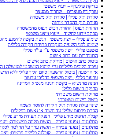
חקירה במשטרה – ייעוץ משפטי | הכנה לחקירה במשט
בדיקת פוליגרף – ייעוץ משפטי
עורך דין מעצרים – שחרור ממעצר
סגירת תיק פלילי | סגירת תיק משטרה
סגירת תיק בהסדר מותנה
החזרת תפוס | החזרת רכוש תפוס מהמשטרה
מכתב יידוע לחשוד – ייעוץ וייצוג משפטי
שימוע פלילי – ייצוג משפטי | הגשת בקשה להימנע מהגשת
שימוע לפני השעיה בעקבות פתיחת חקירה פלילית
משפט פלילי | ייצוג משפטי ע”י עו”ד פלילי
התמודדות עם כתב אישום
ביטול כתב אישום | מחיקת כתב אישום
עיכוב הליכים פליליים ע”י היועץ המשפטי לממשלה | 
אי הרשעה | ביטול הרשעה: סיום הליך פלילי ללא הרש
ערעור פלילי | ייצוג משפטי בהליכי ערעור
חנינה מהנשיא – בקשת חנינה מנשיא המדינה
מחיקת רישום פלילי
מחיקת רישום משטרתי
ביטול רישום משטרתי
שינוי עילת סגירת תיק חקירה לחוסר אשמה
הסרת פרסום שלילי נגד חשוד או נאשם בפלילים
קבלת תדפיס מידע פלילי | הנפקת תעודת מידע פלילי
מתלוננים | נפגעי עבירה – הגשת תלונה במשטרה; ייעו
מתלוננים | נפגעי עבירה – הגשת ערר על החלטה לסגור
מתלוננים | נפגעי עבירה – קובלנה פלילית פרטית; ייצוג