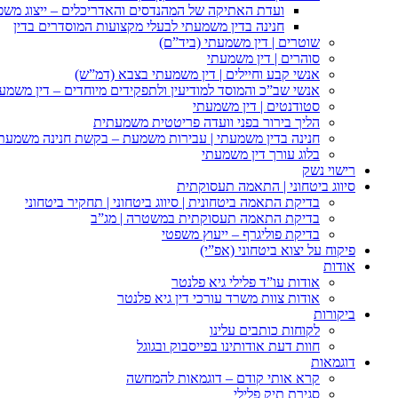
ועדת האתיקה של המהנדסים והאדריכלים – ייצוג משפט
חנינה בדין משמעתי לבעלי מקצועות המוסדרים בדין
שוטרים | דין משמעתי (ביד”ם)
סוהרים | דין משמעתי
אנשי קבע וחיילים | דין משמעתי בצבא (דמ”ש)
אנשי שב”כ והמוסד למודיעין ולתפקידים מיוחדים – דין משמע
סטודנטים | דין משמעתי
הליך בירור בפני וועדה פריטטית משמעתית
חנינה בדין משמעתי | עבירות משמעת – בקשת חנינה משמעת
בלוג עורך דין משמעתי
רישוי נשק
סיווג ביטחוני | התאמה תעסוקתית
בדיקת התאמה ביטחונית | סיווג ביטחוני | תחקיר ביטחוני
בדיקת התאמה תעסוקתית במשטרה | מג”ב
בדיקת פוליגרף – ייעוץ משפטי
פיקוח על יצוא ביטחוני (אפ”י)
אודות
אודות עו”ד פלילי גיא פלנטר
אודות צוות משרד עורכי דין גיא פלנטר
ביקורות
לקוחות כותבים עלינו
חוות דעת אודותינו בפייסבוק ובגוגל
דוגמאות
קרא אותי קודם – דוגמאות להמחשה
סגירת תיק פלילי