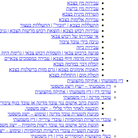
עבירות מין בצבא
עבירות מין ברשת
הטרדה מינית בצבא
עבירות אלימות בצבא
התעללות בצבא | “זובור” | התעללות בעצור
עבירות רכוש בצבא | הוצאת רכוש מרשות הצבא | גניבה
אי שמירתו של רכוש צבאי
גניבה בידי עובד ציבור
עבירות ביזה
פגיעה ברכוש צבאי | השמדת רכוש צבאי | גרימת היזק ב
עבירות מרמה וזיוף בצבא | עבירה במסמכים צבאיים
קבלת דבר במרמה בצבא
תאונות אימונים בצבא | גרם מוות ברשלנות בצבא
הטלת מום | התחלות בצבא
דין משמעתי | אתיקה מקצועית
דין משמעתי – ייעוץ וייצוג משפטי
עורכי דין | דין משמעתי | אתיקה מקצועית
עובדי מדינה | דין משמעתי
הגשת כתב אישום נגד עובד מדינה או עובד בגוף ציבורי
תובענה לאחר הליך פלילי – ייצוג משפטי.
מניעת השעיית עובד מדינה | שימוע – ייצוג משפטי
עובדי הרשויות המקומיות | עובדי עירייה | דין משמעתי
הגשת כתב אישום נגד עובד רשות מקומית – ייצוג משפ
מניעת השעיית עובדי הרשויות המקומיות | שימוע – ייצ
בעלי מקצועות המוסדרים בדין | דין משמעתי