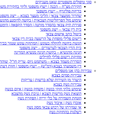
סוגי טיפולים משפטיים שאנו מעניקים
חקירת מצ”ח – הכנה | ייעוץ משפטי וליווי בחקירת מש
בדיקת פוליגרף – ייעוץ משפטי
שחרור ממעצר צבאי | הליכי מעצר בצבא – ייצוג משפט
שימוע מול הפרקליטות הצבאית | בקשה להימנע מהגש
סגירת תיק צבאי בהסדר מותנה | הסדר הקפאה | הימנ
בית דין צבאי – ייצוג משפטי
ביטול כתב אישום צבאי
רישום פלילי מופחת על הרשעה בבית דין צבאי
הגשת בקשה להקלה בעונש | המתקת עונש שנגזר בבית 
בית הדין הצבאי לערעורים – ייצוג משפטי
חנינה מהנשיא – בקשת חנינה מנשיא המדינה
מחיקת רישום פלילי לחיילים
הסדרת מעמד בצבא – משתמט גיוס, עריק חו”ל, שוהה ב
דין משמעתי בצבא (דמ”ש) – ייעוץ משפטי | חוות דעת ס
עבירות בהן אנו מטפלים
עבירות סמים בצבא
היעדר מן השירות שלא ברשות | עריקות
עבירות נשק בצבא
שימוש בלתי חוקי בנשק | משחק בנשק | איום בנשק
הוצאת נשק מרשות הצבא | גניבת נשק מהצבא
הזנחת השמירה על כלי ירייה | הפקרת נשק
אובדן נשק | איבוד נשק
אי שמירתו של רכוש צבאי מסוג נשק
רשלנות בהחזקת נשק