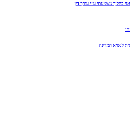
י בהליך משמעתי ע”י עורך דין
תי
ית לנשיא המדינה