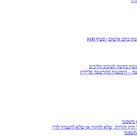
רה
 כתב אישום | סעיף 60א
הגשת בקשה לעיכוב הליכים
עה – הימנעות מהרשעה פלילית
ץ משפטי
 תיק חקירה, שלא לחקור או שלא להעמיד לדין
 משפטי