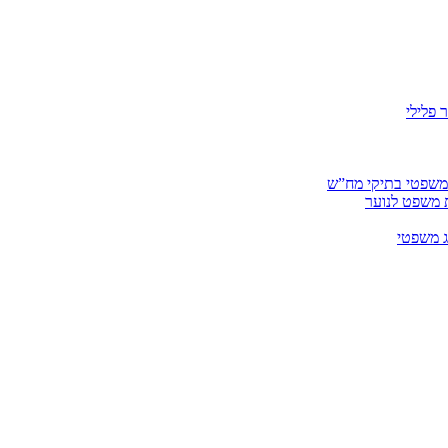
 פלילי
 משפטי בתיקי מח”ש
ית משפט לנוער
ג משפטי