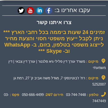
עקבו אחרינו ב:
צרו איתנו קשר
זמינים 24 שעות ביממה בכל רחבי הארץ ***
ניתן לקבל ייעוץ משפטי חסוי והצעת מחיר
לייצוג משפטי בטלפון, בזום, ב- WhatsApp
וב- Skype ***
מיקום :
משרד עורך דין פלילי גיא פלנטר | עורך דין צבאי | דין
משמעתי
מיקום :
רח' ז'בוטינסקי 7, מגדל משה אביב ק' 27, רמת גן
5252007
טלפון :
03-744-7448
חירום 24/7:
050-666-4499
פקס :
03-
7447449