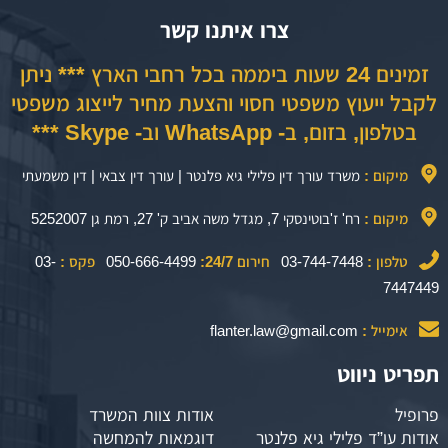
צרו איתנו קשר
זמינים 24 שעות ביממה בכל רחבי הארץ *** ניתן
לקבל ייעוץ משפטי חסוי והצעת מחיר לייצוג משפטי
בטלפון, בזום, ב- WhatsApp וב- Skype ***
מיקום :
משרד עורך דין פלילי גיא פלנטר | עורך דין צבאי | דין משמעתי
מיקום :
רח' ז'בוטינסקי 7, מגדל משה אביב ק' 27, רמת גן 5252007
טלפון :
03-744-7448
חירום 24/7:
050-666-4499
פקס :
03-
7447449
אימייל :
flanter.law@gmail.com
תפריט ניווט
פרופיל
אודות צוות המשרד
אודות עו”ד פלילי גיא פלנטר
דוגמאות להמחשה