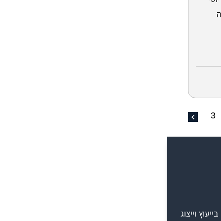
ה
3
יעוץ וייצוג