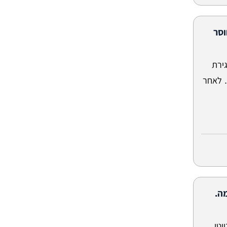
וסר
ירת
. לאחר
ה.
וטי