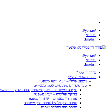
Русский:
עברית:
English:
Русский:
עברית:
English:
עורך דין פלילי
ייצוג במשפט הפלילי
משפט פלילי – ייעוץ וייצוג משפטי
סוגי טיפולים משפטיים שאנו מעניקים
חקירה במשטרה – ייעוץ משפטי | הכנה לחקירה במשט
בדיקת פוליגרף – ייעוץ משפטי
עורך דין מעצרים – שחרור ממעצר
סגירת תיק פלילי | סגירת תיק משטרה
סגירת תיק בהסדר מותנה