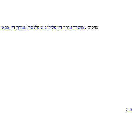
מיקום :
משרד עורך דין פלילי גיא פלנטר | עורך דין צבאי 
רה