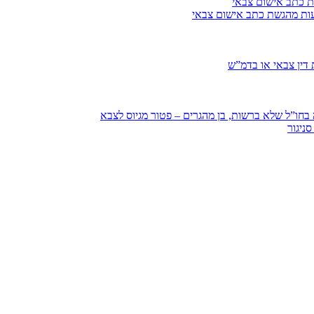
ת כתב אישום צבאי
עות מהגשת כתב אישום צבאי
דין צבאי או בדמ”ש
חו”ל שלא ברשות, בן מהגרים – פטור מגיוס לצבא
ניגור