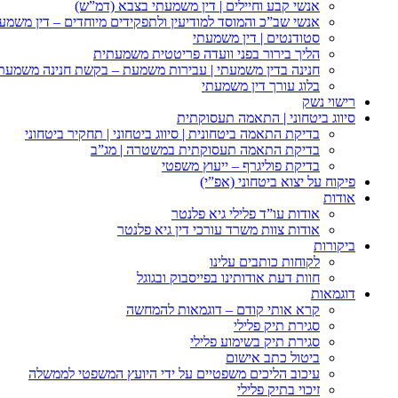
אנשי קבע וחיילים | דין משמעתי בצבא (דמ”ש)
אנשי שב”כ והמוסד למודיעין ולתפקידים מיוחדים – דין משמע
סטודנטים | דין משמעתי
הליך בירור בפני וועדה פריטטית משמעתית
חנינה בדין משמעתי | עבירות משמעת – בקשת חנינה משמעת
בלוג עורך דין משמעתי
רישוי נשק
סיווג ביטחוני | התאמה תעסוקתית
בדיקת התאמה ביטחונית | סיווג ביטחוני | תחקיר ביטחוני
בדיקת התאמה תעסוקתית במשטרה | מג”ב
בדיקת פוליגרף – ייעוץ משפטי
פיקוח על יצוא ביטחוני (אפ”י)
אודות
אודות עו”ד פלילי גיא פלנטר
אודות צוות משרד עורכי דין גיא פלנטר
ביקורות
לקוחות כותבים עלינו
חוות דעת אודותינו בפייסבוק ובגוגל
דוגמאות
קרא אותי קודם – דוגמאות להמחשה
סגירת תיק פלילי
סגירת תיק בשימוע פלילי
ביטול כתב אישום
עיכוב הליכים משפטיים על ידי היועץ המשפטי לממשלה
זיכוי בתיק פלילי