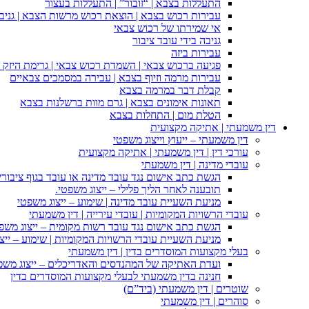
התעללות בצבא | “זובור” | התעללות בעצור
עבירות רכוש בצבא | הוצאת רכוש מרשות הצבא | גניבה
אי שמירתו של רכוש צבאי
גניבה בידי עובד ציבור
עבירות ביזה
פגיעה ברכוש צבאי | השמדת רכוש צבאי | גרימת היזק ב
עבירות מרמה וזיוף בצבא | עבירה במסמכים צבאיים
קבלת דבר במרמה בצבא
תאונות אימונים בצבא | גרם מוות ברשלנות בצבא
הטלת מום | התחלות בצבא
דין משמעתי | אתיקה מקצועית
דין משמעתי – ייעוץ וייצוג משפטי
עורכי דין | דין משמעתי | אתיקה מקצועית
עובדי מדינה | דין משמעתי
הגשת כתב אישום נגד עובד מדינה או עובד בגוף ציבורי
תובענה לאחר הליך פלילי – ייצוג משפטי.
מניעת השעיית עובד מדינה | שימוע – ייצוג משפטי
עובדי הרשויות המקומיות | עובדי עירייה | דין משמעתי
הגשת כתב אישום נגד עובד רשות מקומית – ייצוג משפ
מניעת השעיית עובדי הרשויות המקומיות | שימוע – ייצ
בעלי מקצועות המוסדרים בדין | דין משמעתי
ועדת האתיקה של המהנדסים והאדריכלים – ייצוג משפט
חנינה בדין משמעתי לבעלי מקצועות המוסדרים בדין
שוטרים | דין משמעתי (ביד”ם)
סוהרים | דין משמעתי