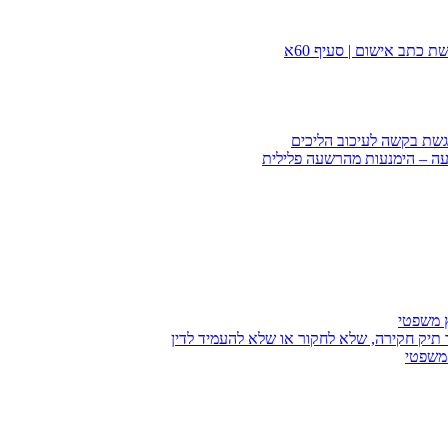
 כתב אישום | סעיף 60א
הגשת בקשה לעיכוב הליכים
עה – הימנעות מהרשעה פלילית
ץ משפטי
 תיק חקירה, שלא לחקור או שלא להעמיד לדין
 משפטי