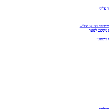
 פלילי
 משפטי בתיקי מח”ש
ית משפט לנוער
ג משפטי