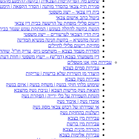
שימוע מול הפרקליטות הצבאית | בקשה להימנע מהגש
סגירת תיק צבאי בהסדר מותנה | הסדר הקפאה | הימנ
בית דין צבאי – ייצוג משפטי
ביטול כתב אישום צבאי
רישום פלילי מופחת על הרשעה בבית דין צבאי
הגשת בקשה להקלה בעונש | המתקת עונש שנגזר בבית 
בית הדין הצבאי לערעורים – ייצוג משפטי
חנינה מהנשיא – בקשת חנינה מנשיא המדינה
מחיקת רישום פלילי לחיילים
הסדרת מעמד בצבא – משתמט גיוס, עריק חו”ל, שוהה ב
דין משמעתי בצבא (דמ”ש) – ייעוץ משפטי | חוות דעת ס
עבירות בהן אנו מטפלים
עבירות סמים בצבא
היעדר מן השירות שלא ברשות | עריקות
עבירות נשק בצבא
שימוש בלתי חוקי בנשק | משחק בנשק | איום בנשק
הוצאת נשק מרשות הצבא | גניבת נשק מהצבא
הזנחת השמירה על כלי ירייה | הפקרת נשק
אובדן נשק | איבוד נשק
אי שמירתו של רכוש צבאי מסוג נשק
רשלנות בהחזקת נשק
עבירות מין בצבא
עבירות מין ברשת
הטרדה מינית בצבא
עבירות אלימות בצבא