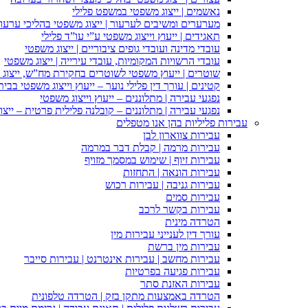
נאשמים | ייצוג משפטי במשפט פלילי
מערערים ומשיבים לערעור | ייצוג משפטי בהליכי ערעור
תאגידים | ייעוץ וייצוג משפטי ע”י עו”ד פלילי
עובדי מדינה ועובדי גופים ציבוריים | ייצוג משפטי
עובדי הרשויות המקומיות, עובדי עירייה | ייצוג משפטי
שוטרים | ייעוץ משפטי לשוטרים בחקירת מח”ש, ייצוג
קטינים | עורך דין פלילי נוער – ייעוץ וייצוג משפטי בב
נפגעי עבירה | מתלוננים – ייעוץ וייצוג משפטי
נפגעי עבירה | מתלוננים – קובלנה פלילית פרטית – ייצו
עבירות פליליות בהן אנו מטפלים
עבירות צווארון לבן
עבירות מרמה | קבלת דבר במרמה
עבירות זיוף | שימוש במסמך מזויף
עבירות הונאה | התחזות
עבירות גניבה | עבירות רכוש
עבירות סמים
עבירות בקשר לרכב
הטרדה מינית
עורך דין לענייני עבירות מין
עבירות מין ברשת
עבירות מחשב | עבירות אינטרנט | עבירות סייבר
עבירות פגיעה בפרטיות
עבירות האזנת סתר
הטרדה באמצעות מתקן בזק | הטרדה טלפונית