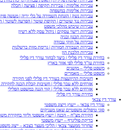
עבירות רשלנות פלילית | תאונת עבודה | גרימת מוות ב
עבירות אלימות | עבירות תקיפה | פציעה | חבלה
עבירות אלימות במשפחה
עבירות נשק | הזנחת השמירה על כלי יריה | מעשה פזיז
עבירות נגד שוטרים | תקיפת שוטר | הפרעה לשוטר | ה
עבירות שיבוש מהלכי משפט
עבירות רישוי עסקים | ניהול עסק ללא רשיון
עבירות תכנון ובניה
עבירות על חוקי עבודה
עבירות תעבורה חמורות | גרימת מוות ברשלנות
עבירות הלבנת הון
בחירת עורך דין פלילי | כיצד לבחור עורך דין פלילי
בחירת עו”ד פלילי לפי אזור בארץ
משפט פלילי – מושגים
משפט פלילי – מאמרים
חשיבות ההיוועצות בעורך דין פלילי לפני חקירה
אזרחים ללא עבר פלילי | חשיבות קבלת הכנה לחקירה פ
אזרחים ללא עבר פלילי | קווי הגנה במשפט הפלילי
בחירת עורך דין פלילי
עורך דין צבאי
עורך דין צבאי – ייעוץ וייצוג משפטי
סוגי טיפולים משפטיים שאנו מעניקים
חקירת מצ”ח – הכנה | ייעוץ משפטי וליווי בחקירת מש
בדיקת פוליגרף – ייעוץ משפטי
שחרור ממעצר צבאי | הליכי מעצר בצבא – ייצוג משפט