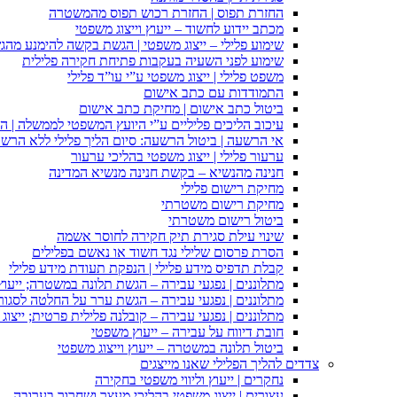
החזרת תפוס | החזרת רכוש תפוס מהמשטרה
מכתב יידוע לחשוד – ייעוץ וייצוג משפטי
שימוע פלילי – ייצוג משפטי | הגשת בקשה להימנע מהגשת
שימוע לפני השעיה בעקבות פתיחת חקירה פלילית
משפט פלילי | ייצוג משפטי ע”י עו”ד פלילי
התמודדות עם כתב אישום
ביטול כתב אישום | מחיקת כתב אישום
עיכוב הליכים פליליים ע”י היועץ המשפטי לממשלה | 
אי הרשעה | ביטול הרשעה: סיום הליך פלילי ללא הרש
ערעור פלילי | ייצוג משפטי בהליכי ערעור
חנינה מהנשיא – בקשת חנינה מנשיא המדינה
מחיקת רישום פלילי
מחיקת רישום משטרתי
ביטול רישום משטרתי
שינוי עילת סגירת תיק חקירה לחוסר אשמה
הסרת פרסום שלילי נגד חשוד או נאשם בפלילים
קבלת תדפיס מידע פלילי | הנפקת תעודת מידע פלילי
מתלוננים | נפגעי עבירה – הגשת תלונה במשטרה; ייעו
מתלוננים | נפגעי עבירה – הגשת ערר על החלטה לסגור
מתלוננים | נפגעי עבירה – קובלנה פלילית פרטית; ייצוג
חובת דיווח על עבירה – ייעוץ משפטי
ביטול תלונה במשטרה – ייעוץ וייצוג משפטי
צדדים להליך הפלילי שאנו מייצגים
נחקרים | ייעוץ וליווי משפטי בחקירה
עצורים | ייצוג משפטי בהליכי מעצר ושחרור בערובה