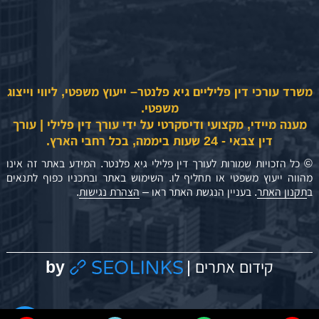
משרד עורכי דין פליליים גיא פלנטר– ייעוץ משפטי, ליווי וייצוג
משפטי.
מענה מיידי, מקצועי ודיסקרטי על ידי עורך דין פלילי | עורך
דין צבאי - 24 שעות ביממה, בכל רחבי הארץ.
© כל הזכויות שמורות לעורך דין פלילי גיא פלנטר. המידע באתר זה אינו
מהווה ייעוץ משפטי או תחליף לו. השימוש באתר ובתכניו כפוף לתנאים
ב
תקנון האתר
. בעניין הנגשת האתר ראו –
הצהרת נגישות
.
by
קידום אתרים |