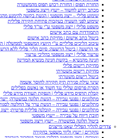
החזרת תפוס | החזרת רכוש תפוס מהמשטרה
מכתב יידוע לחשוד – ייעוץ וייצוג משפטי
שימוע פלילי – ייצוג משפטי | הגשת בקשה להימנע מהגשת
שימוע לפני השעיה בעקבות פתיחת חקירה פלילית
משפט פלילי | ייצוג משפטי ע”י עו”ד פלילי
התמודדות עם כתב אישום
ביטול כתב אישום | מחיקת כתב אישום
עיכוב הליכים פליליים ע”י היועץ המשפטי לממשלה | 
אי הרשעה | ביטול הרשעה: סיום הליך פלילי ללא הרש
ערעור פלילי | ייצוג משפטי בהליכי ערעור
חנינה מהנשיא – בקשת חנינה מנשיא המדינה
מחיקת רישום פלילי
מחיקת רישום משטרתי
ביטול רישום משטרתי
שינוי עילת סגירת תיק חקירה לחוסר אשמה
הסרת פרסום שלילי נגד חשוד או נאשם בפלילים
קבלת תדפיס מידע פלילי | הנפקת תעודת מידע פלילי
מתלוננים | נפגעי עבירה – הגשת תלונה במשטרה; ייעו
מתלוננים | נפגעי עבירה – הגשת ערר על החלטה לסגור
מתלוננים | נפגעי עבירה – קובלנה פלילית פרטית; ייצוג
חובת דיווח על עבירה – ייעוץ משפטי
ביטול תלונה במשטרה – ייעוץ וייצוג משפטי
צדדים להליך הפלילי שאנו מייצגים
נחקרים | ייעוץ וליווי משפטי בחקירה
עצורים | ייצוג משפטי בהליכי מעצר ושחרור בערובה