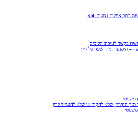
 כתב אישום | סעיף 60א
הגשת בקשה לעיכוב הליכים
עה – הימנעות מהרשעה פלילית
ץ משפטי
 תיק חקירה, שלא לחקור או שלא להעמיד לדין
 משפטי