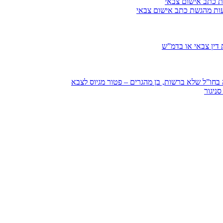
ת כתב אישום צבאי
עות מהגשת כתב אישום צבאי
דין צבאי או בדמ”ש
חו”ל שלא ברשות, בן מהגרים – פטור מגיוס לצבא
ניגור