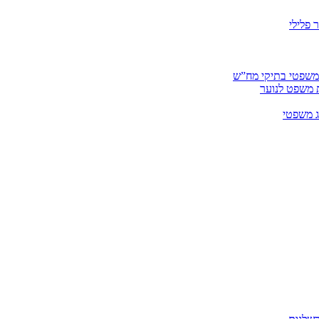
 פלילי
 משפטי בתיקי מח”ש
ית משפט לנוער
ג משפטי