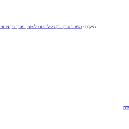
מיקום :
משרד עורך דין פלילי גיא פלנטר | עורך דין צבאי 
רה