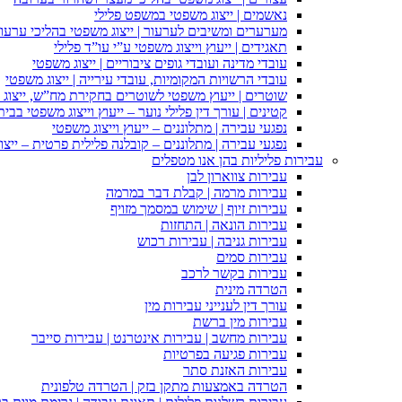
נאשמים | ייצוג משפטי במשפט פלילי
מערערים ומשיבים לערעור | ייצוג משפטי בהליכי ערעור
תאגידים | ייעוץ וייצוג משפטי ע”י עו”ד פלילי
עובדי מדינה ועובדי גופים ציבוריים | ייצוג משפטי
עובדי הרשויות המקומיות, עובדי עירייה | ייצוג משפטי
שוטרים | ייעוץ משפטי לשוטרים בחקירת מח”ש, ייצוג
קטינים | עורך דין פלילי נוער – ייעוץ וייצוג משפטי בב
נפגעי עבירה | מתלוננים – ייעוץ וייצוג משפטי
נפגעי עבירה | מתלוננים – קובלנה פלילית פרטית – ייצו
עבירות פליליות בהן אנו מטפלים
עבירות צווארון לבן
עבירות מרמה | קבלת דבר במרמה
עבירות זיוף | שימוש במסמך מזויף
עבירות הונאה | התחזות
עבירות גניבה | עבירות רכוש
עבירות סמים
עבירות בקשר לרכב
הטרדה מינית
עורך דין לענייני עבירות מין
עבירות מין ברשת
עבירות מחשב | עבירות אינטרנט | עבירות סייבר
עבירות פגיעה בפרטיות
עבירות האזנת סתר
הטרדה באמצעות מתקן בזק | הטרדה טלפונית