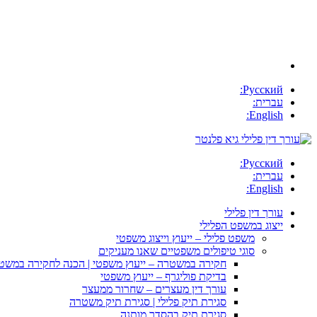
Русский:
עברית:
English:
Русский:
עברית:
English:
עורך דין פלילי
ייצוג במשפט הפלילי
משפט פלילי – ייעוץ וייצוג משפטי
סוגי טיפולים משפטיים שאנו מעניקים
חקירה במשטרה – ייעוץ משפטי | הכנה לחקירה במשט
בדיקת פוליגרף – ייעוץ משפטי
עורך דין מעצרים – שחרור ממעצר
סגירת תיק פלילי | סגירת תיק משטרה
סגירת תיק בהסדר מותנה