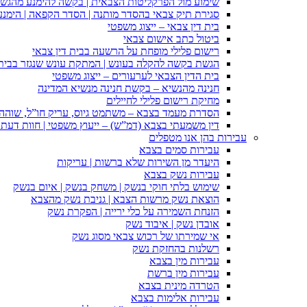
שימוע מול הפרקליטות הצבאית | בקשה להימנע מהגש
סגירת תיק צבאי בהסדר מותנה | הסדר הקפאה | הימנ
בית דין צבאי – ייצוג משפטי
ביטול כתב אישום צבאי
רישום פלילי מופחת על הרשעה בבית דין צבאי
הגשת בקשה להקלה בעונש | המתקת עונש שנגזר בבית 
בית הדין הצבאי לערעורים – ייצוג משפטי
חנינה מהנשיא – בקשת חנינה מנשיא המדינה
מחיקת רישום פלילי לחיילים
הסדרת מעמד בצבא – משתמט גיוס, עריק חו”ל, שוהה ב
דין משמעתי בצבא (דמ”ש) – ייעוץ משפטי | חוות דעת ס
עבירות בהן אנו מטפלים
עבירות סמים בצבא
היעדר מן השירות שלא ברשות | עריקות
עבירות נשק בצבא
שימוש בלתי חוקי בנשק | משחק בנשק | איום בנשק
הוצאת נשק מרשות הצבא | גניבת נשק מהצבא
הזנחת השמירה על כלי ירייה | הפקרת נשק
אובדן נשק | איבוד נשק
אי שמירתו של רכוש צבאי מסוג נשק
רשלנות בהחזקת נשק
עבירות מין בצבא
עבירות מין ברשת
הטרדה מינית בצבא
עבירות אלימות בצבא