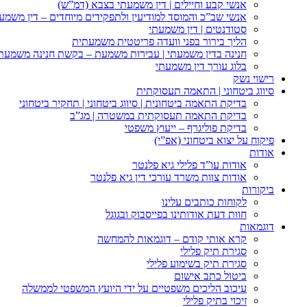
אנשי קבע וחיילים | דין משמעתי בצבא (דמ”ש)
אנשי שב”כ והמוסד למודיעין ולתפקידים מיוחדים – דין משמע
סטודנטים | דין משמעתי
הליך בירור בפני וועדה פריטטית משמעתית
חנינה בדין משמעתי | עבירות משמעת – בקשת חנינה משמעת
בלוג עורך דין משמעתי
רישוי נשק
סיווג ביטחוני | התאמה תעסוקתית
בדיקת התאמה ביטחונית | סיווג ביטחוני | תחקיר ביטחוני
בדיקת התאמה תעסוקתית במשטרה | מג”ב
בדיקת פוליגרף – ייעוץ משפטי
פיקוח על יצוא ביטחוני (אפ”י)
אודות
אודות עו”ד פלילי גיא פלנטר
אודות צוות משרד עורכי דין גיא פלנטר
ביקורות
לקוחות כותבים עלינו
חוות דעת אודותינו בפייסבוק ובגוגל
דוגמאות
קרא אותי קודם – דוגמאות להמחשה
סגירת תיק פלילי
סגירת תיק בשימוע פלילי
ביטול כתב אישום
עיכוב הליכים משפטיים על ידי היועץ המשפטי לממשלה
זיכוי בתיק פלילי