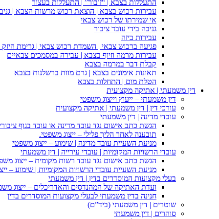
התעללות בצבא | “זובור” | התעללות בעצור
עבירות רכוש בצבא | הוצאת רכוש מרשות הצבא | גניבה
אי שמירתו של רכוש צבאי
גניבה בידי עובד ציבור
עבירות ביזה
פגיעה ברכוש צבאי | השמדת רכוש צבאי | גרימת היזק ב
עבירות מרמה וזיוף בצבא | עבירה במסמכים צבאיים
קבלת דבר במרמה בצבא
תאונות אימונים בצבא | גרם מוות ברשלנות בצבא
הטלת מום | התחלות בצבא
דין משמעתי | אתיקה מקצועית
דין משמעתי – ייעוץ וייצוג משפטי
עורכי דין | דין משמעתי | אתיקה מקצועית
עובדי מדינה | דין משמעתי
הגשת כתב אישום נגד עובד מדינה או עובד בגוף ציבורי
תובענה לאחר הליך פלילי – ייצוג משפטי.
מניעת השעיית עובד מדינה | שימוע – ייצוג משפטי
עובדי הרשויות המקומיות | עובדי עירייה | דין משמעתי
הגשת כתב אישום נגד עובד רשות מקומית – ייצוג משפ
מניעת השעיית עובדי הרשויות המקומיות | שימוע – ייצ
בעלי מקצועות המוסדרים בדין | דין משמעתי
ועדת האתיקה של המהנדסים והאדריכלים – ייצוג משפט
חנינה בדין משמעתי לבעלי מקצועות המוסדרים בדין
שוטרים | דין משמעתי (ביד”ם)
סוהרים | דין משמעתי