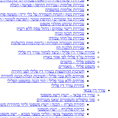
עבירות רשלנות פלילית | תאונת עבודה | גרימת מוות ב
עבירות אלימות | עבירות תקיפה | פציעה | חבלה
עבירות אלימות במשפחה
עבירות נשק | הזנחת השמירה על כלי יריה | מעשה פזיז
עבירות נגד שוטרים | תקיפת שוטר | הפרעה לשוטר | ה
עבירות שיבוש מהלכי משפט
עבירות רישוי עסקים | ניהול עסק ללא רשיון
עבירות תכנון ובניה
עבירות על חוקי עבודה
עבירות תעבורה חמורות | גרימת מוות ברשלנות
עבירות הלבנת הון
בחירת עורך דין פלילי | כיצד לבחור עורך דין פלילי
בחירת עו”ד פלילי לפי אזור בארץ
משפט פלילי – מושגים
משפט פלילי – מאמרים
חשיבות ההיוועצות בעורך דין פלילי לפני חקירה
אזרחים ללא עבר פלילי | חשיבות קבלת הכנה לחקירה פ
אזרחים ללא עבר פלילי | קווי הגנה במשפט הפלילי
בחירת עורך דין פלילי
עורך דין צבאי
עורך דין צבאי – ייעוץ וייצוג משפטי
סוגי טיפולים משפטיים שאנו מעניקים
חקירת מצ”ח – הכנה | ייעוץ משפטי וליווי בחקירת מש
בדיקת פוליגרף – ייעוץ משפטי
שחרור ממעצר צבאי | הליכי מעצר בצבא – ייצוג משפט