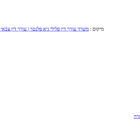
מיקום :
משרד עורך דין פלילי גיא פלנטר | עורך דין צבאי 
רה