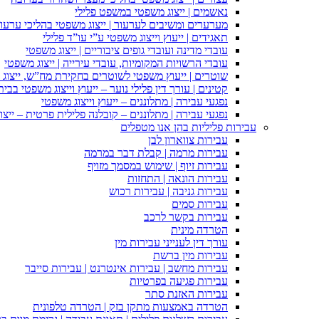
נאשמים | ייצוג משפטי במשפט פלילי
מערערים ומשיבים לערעור | ייצוג משפטי בהליכי ערעור
תאגידים | ייעוץ וייצוג משפטי ע”י עו”ד פלילי
עובדי מדינה ועובדי גופים ציבוריים | ייצוג משפטי
עובדי הרשויות המקומיות, עובדי עירייה | ייצוג משפטי
שוטרים | ייעוץ משפטי לשוטרים בחקירת מח”ש, ייצוג
קטינים | עורך דין פלילי נוער – ייעוץ וייצוג משפטי בב
נפגעי עבירה | מתלוננים – ייעוץ וייצוג משפטי
נפגעי עבירה | מתלוננים – קובלנה פלילית פרטית – ייצו
עבירות פליליות בהן אנו מטפלים
עבירות צווארון לבן
עבירות מרמה | קבלת דבר במרמה
עבירות זיוף | שימוש במסמך מזויף
עבירות הונאה | התחזות
עבירות גניבה | עבירות רכוש
עבירות סמים
עבירות בקשר לרכב
הטרדה מינית
עורך דין לענייני עבירות מין
עבירות מין ברשת
עבירות מחשב | עבירות אינטרנט | עבירות סייבר
עבירות פגיעה בפרטיות
עבירות האזנת סתר
הטרדה באמצעות מתקן בזק | הטרדה טלפונית