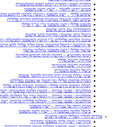
החזרת תפוס | החזרת רכוש תפוס מהמשטרה
מכתב יידוע לחשוד – ייעוץ וייצוג משפטי
שימוע פלילי – ייצוג משפטי | הגשת בקשה להימנע מהגשת
שימוע לפני השעיה בעקבות פתיחת חקירה פלילית
משפט פלילי | ייצוג משפטי ע”י עו”ד פלילי
התמודדות עם כתב אישום
ביטול כתב אישום | מחיקת כתב אישום
עיכוב הליכים פליליים ע”י היועץ המשפטי לממשלה | 
אי הרשעה | ביטול הרשעה: סיום הליך פלילי ללא הרש
ערעור פלילי | ייצוג משפטי בהליכי ערעור
חנינה מהנשיא – בקשת חנינה מנשיא המדינה
מחיקת רישום פלילי
מחיקת רישום משטרתי
ביטול רישום משטרתי
שינוי עילת סגירת תיק חקירה לחוסר אשמה
הסרת פרסום שלילי נגד חשוד או נאשם בפלילים
קבלת תדפיס מידע פלילי | הנפקת תעודת מידע פלילי
מתלוננים | נפגעי עבירה – הגשת תלונה במשטרה; ייעו
מתלוננים | נפגעי עבירה – הגשת ערר על החלטה לסגור
מתלוננים | נפגעי עבירה – קובלנה פלילית פרטית; ייצוג
חובת דיווח על עבירה – ייעוץ משפטי
ביטול תלונה במשטרה – ייעוץ וייצוג משפטי
צדדים להליך הפלילי שאנו מייצגים
נחקרים | ייעוץ וליווי משפטי בחקירה
עצורים | ייצוג משפטי בהליכי מעצר ושחרור בערובה