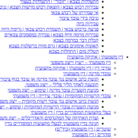
התעללות בצבא | “זובור” | התעללות בעצור
עבירות רכוש בצבא | הוצאת רכוש מרשות הצבא | גניבה
אי שמירתו של רכוש צבאי
גניבה בידי עובד ציבור
עבירות ביזה
פגיעה ברכוש צבאי | השמדת רכוש צבאי | גרימת היזק ב
עבירות מרמה וזיוף בצבא | עבירה במסמכים צבאיים
קבלת דבר במרמה בצבא
תאונות אימונים בצבא | גרם מוות ברשלנות בצבא
הטלת מום | התחלות בצבא
דין משמעתי | אתיקה מקצועית
דין משמעתי – ייעוץ וייצוג משפטי
עורכי דין | דין משמעתי | אתיקה מקצועית
עובדי מדינה | דין משמעתי
הגשת כתב אישום נגד עובד מדינה או עובד בגוף ציבורי
תובענה לאחר הליך פלילי – ייצוג משפטי.
מניעת השעיית עובד מדינה | שימוע – ייצוג משפטי
עובדי הרשויות המקומיות | עובדי עירייה | דין משמעתי
הגשת כתב אישום נגד עובד רשות מקומית – ייצוג משפ
מניעת השעיית עובדי הרשויות המקומיות | שימוע – ייצ
בעלי מקצועות המוסדרים בדין | דין משמעתי
ועדת האתיקה של המהנדסים והאדריכלים – ייצוג משפט
חנינה בדין משמעתי לבעלי מקצועות המוסדרים בדין
שוטרים | דין משמעתי (ביד”ם)
סוהרים | דין משמעתי