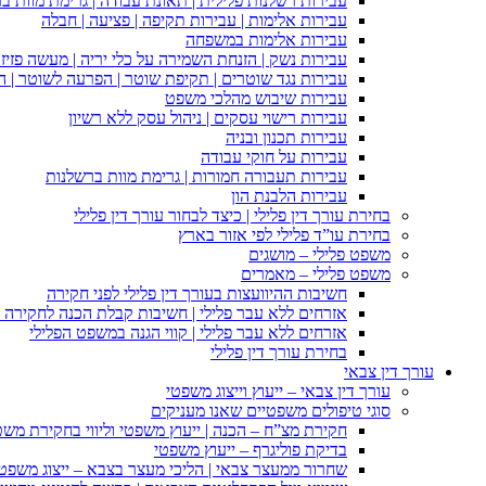
עבירות רשלנות פלילית | תאונת עבודה | גרימת מוות ב
עבירות אלימות | עבירות תקיפה | פציעה | חבלה
עבירות אלימות במשפחה
עבירות נשק | הזנחת השמירה על כלי יריה | מעשה פזיז
עבירות נגד שוטרים | תקיפת שוטר | הפרעה לשוטר | ה
עבירות שיבוש מהלכי משפט
עבירות רישוי עסקים | ניהול עסק ללא רשיון
עבירות תכנון ובניה
עבירות על חוקי עבודה
עבירות תעבורה חמורות | גרימת מוות ברשלנות
עבירות הלבנת הון
בחירת עורך דין פלילי | כיצד לבחור עורך דין פלילי
בחירת עו”ד פלילי לפי אזור בארץ
משפט פלילי – מושגים
משפט פלילי – מאמרים
חשיבות ההיוועצות בעורך דין פלילי לפני חקירה
אזרחים ללא עבר פלילי | חשיבות קבלת הכנה לחקירה פ
אזרחים ללא עבר פלילי | קווי הגנה במשפט הפלילי
בחירת עורך דין פלילי
עורך דין צבאי
עורך דין צבאי – ייעוץ וייצוג משפטי
סוגי טיפולים משפטיים שאנו מעניקים
חקירת מצ”ח – הכנה | ייעוץ משפטי וליווי בחקירת מש
בדיקת פוליגרף – ייעוץ משפטי
שחרור ממעצר צבאי | הליכי מעצר בצבא – ייצוג משפט