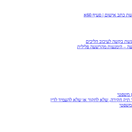
 כתב אישום | סעיף 60א
הגשת בקשה לעיכוב הליכים
עה – הימנעות מהרשעה פלילית
ץ משפטי
 תיק חקירה, שלא לחקור או שלא להעמיד לדין
 משפטי