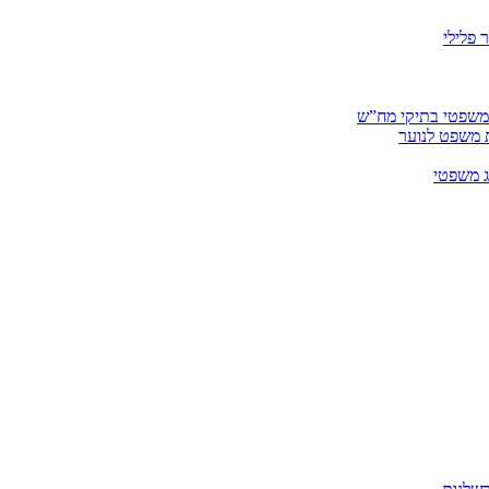
 פלילי
 משפטי בתיקי מח”ש
ית משפט לנוער
ג משפטי