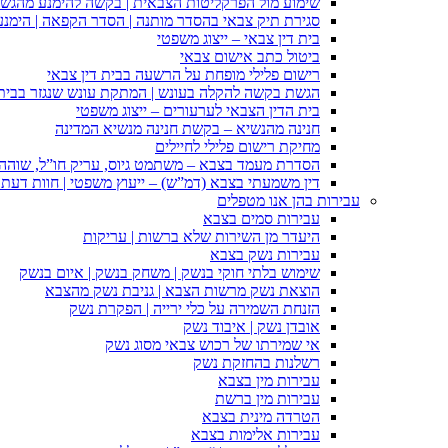
שימוע מול הפרקליטות הצבאית | בקשה להימנע מהגש
סגירת תיק צבאי בהסדר מותנה | הסדר הקפאה | הימנ
בית דין צבאי – ייצוג משפטי
ביטול כתב אישום צבאי
רישום פלילי מופחת על הרשעה בבית דין צבאי
הגשת בקשה להקלה בעונש | המתקת עונש שנגזר בבית 
בית הדין הצבאי לערעורים – ייצוג משפטי
חנינה מהנשיא – בקשת חנינה מנשיא המדינה
מחיקת רישום פלילי לחיילים
הסדרת מעמד בצבא – משתמט גיוס, עריק חו”ל, שוהה ב
דין משמעתי בצבא (דמ”ש) – ייעוץ משפטי | חוות דעת ס
עבירות בהן אנו מטפלים
עבירות סמים בצבא
היעדר מן השירות שלא ברשות | עריקות
עבירות נשק בצבא
שימוש בלתי חוקי בנשק | משחק בנשק | איום בנשק
הוצאת נשק מרשות הצבא | גניבת נשק מהצבא
הזנחת השמירה על כלי ירייה | הפקרת נשק
אובדן נשק | איבוד נשק
אי שמירתו של רכוש צבאי מסוג נשק
רשלנות בהחזקת נשק
עבירות מין בצבא
עבירות מין ברשת
הטרדה מינית בצבא
עבירות אלימות בצבא