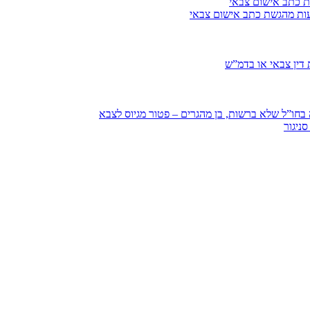
ת כתב אישום צבאי
עות מהגשת כתב אישום צבאי
דין צבאי או בדמ”ש
חו”ל שלא ברשות, בן מהגרים – פטור מגיוס לצבא
ניגור