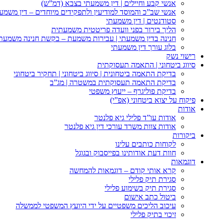
אנשי קבע וחיילים | דין משמעתי בצבא (דמ”ש)
אנשי שב”כ והמוסד למודיעין ולתפקידים מיוחדים – דין משמע
סטודנטים | דין משמעתי
הליך בירור בפני וועדה פריטטית משמעתית
חנינה בדין משמעתי | עבירות משמעת – בקשת חנינה משמעת
בלוג עורך דין משמעתי
רישוי נשק
סיווג ביטחוני | התאמה תעסוקתית
בדיקת התאמה ביטחונית | סיווג ביטחוני | תחקיר ביטחוני
בדיקת התאמה תעסוקתית במשטרה | מג”ב
בדיקת פוליגרף – ייעוץ משפטי
פיקוח על יצוא ביטחוני (אפ”י)
אודות
אודות עו”ד פלילי גיא פלנטר
אודות צוות משרד עורכי דין גיא פלנטר
ביקורות
לקוחות כותבים עלינו
חוות דעת אודותינו בפייסבוק ובגוגל
דוגמאות
קרא אותי קודם – דוגמאות להמחשה
סגירת תיק פלילי
סגירת תיק בשימוע פלילי
ביטול כתב אישום
עיכוב הליכים משפטיים על ידי היועץ המשפטי לממשלה
זיכוי בתיק פלילי