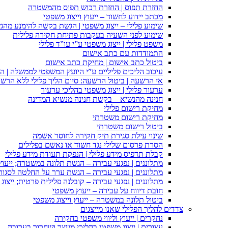
החזרת תפוס | החזרת רכוש תפוס מהמשטרה
מכתב יידוע לחשוד – ייעוץ וייצוג משפטי
שימוע פלילי – ייצוג משפטי | הגשת בקשה להימנע מהגשת
שימוע לפני השעיה בעקבות פתיחת חקירה פלילית
משפט פלילי | ייצוג משפטי ע”י עו”ד פלילי
התמודדות עם כתב אישום
ביטול כתב אישום | מחיקת כתב אישום
עיכוב הליכים פליליים ע”י היועץ המשפטי לממשלה | 
אי הרשעה | ביטול הרשעה: סיום הליך פלילי ללא הרש
ערעור פלילי | ייצוג משפטי בהליכי ערעור
חנינה מהנשיא – בקשת חנינה מנשיא המדינה
מחיקת רישום פלילי
מחיקת רישום משטרתי
ביטול רישום משטרתי
שינוי עילת סגירת תיק חקירה לחוסר אשמה
הסרת פרסום שלילי נגד חשוד או נאשם בפלילים
קבלת תדפיס מידע פלילי | הנפקת תעודת מידע פלילי
מתלוננים | נפגעי עבירה – הגשת תלונה במשטרה; ייעו
מתלוננים | נפגעי עבירה – הגשת ערר על החלטה לסגור
מתלוננים | נפגעי עבירה – קובלנה פלילית פרטית; ייצוג
חובת דיווח על עבירה – ייעוץ משפטי
ביטול תלונה במשטרה – ייעוץ וייצוג משפטי
צדדים להליך הפלילי שאנו מייצגים
נחקרים | ייעוץ וליווי משפטי בחקירה
עצורים | ייצוג משפטי בהליכי מעצר ושחרור בערובה