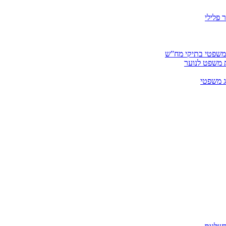
 פלילי
 משפטי בתיקי מח”ש
ית משפט לנוער
ג משפטי