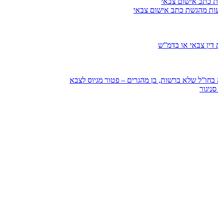
ת כתב אישום צבאי
עות מהגשת כתב אישום צבאי
דין צבאי או בדמ”ש
חו”ל שלא ברשות, בן מהגרים – פטור מגיוס לצבא
ניגור