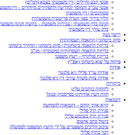
אנשי קבע וחיילים | דין משמעתי בצבא (דמ”ש)
אנשי שב”כ והמוסד למודיעין ולתפקידים מיוחדים – דין משמע
סטודנטים | דין משמעתי
הליך בירור בפני וועדה פריטטית משמעתית
חנינה בדין משמעתי | עבירות משמעת – בקשת חנינה משמעת
בלוג עורך דין משמעתי
רישוי נשק
סיווג ביטחוני | התאמה תעסוקתית
בדיקת התאמה ביטחונית | סיווג ביטחוני | תחקיר ביטחוני
בדיקת התאמה תעסוקתית במשטרה | מג”ב
בדיקת פוליגרף – ייעוץ משפטי
פיקוח על יצוא ביטחוני (אפ”י)
אודות
אודות עו”ד פלילי גיא פלנטר
אודות צוות משרד עורכי דין גיא פלנטר
ביקורות
לקוחות כותבים עלינו
חוות דעת אודותינו בפייסבוק ובגוגל
דוגמאות
קרא אותי קודם – דוגמאות להמחשה
סגירת תיק פלילי
סגירת תיק בשימוע פלילי
ביטול כתב אישום
עיכוב הליכים משפטיים על ידי היועץ המשפטי לממשלה
זיכוי בתיק פלילי