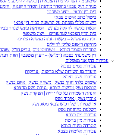
שימוע מול הפרקליטות הצבאית | בקשה להימנע מהגש
סגירת תיק צבאי בהסדר מותנה | הסדר הקפאה | הימנ
בית דין צבאי – ייצוג משפטי
ביטול כתב אישום צבאי
רישום פלילי מופחת על הרשעה בבית דין צבאי
הגשת בקשה להקלה בעונש | המתקת עונש שנגזר בבית 
בית הדין הצבאי לערעורים – ייצוג משפטי
חנינה מהנשיא – בקשת חנינה מנשיא המדינה
מחיקת רישום פלילי לחיילים
הסדרת מעמד בצבא – משתמט גיוס, עריק חו”ל, שוהה ב
דין משמעתי בצבא (דמ”ש) – ייעוץ משפטי | חוות דעת ס
עבירות בהן אנו מטפלים
עבירות סמים בצבא
היעדר מן השירות שלא ברשות | עריקות
עבירות נשק בצבא
שימוש בלתי חוקי בנשק | משחק בנשק | איום בנשק
הוצאת נשק מרשות הצבא | גניבת נשק מהצבא
הזנחת השמירה על כלי ירייה | הפקרת נשק
אובדן נשק | איבוד נשק
אי שמירתו של רכוש צבאי מסוג נשק
רשלנות בהחזקת נשק
עבירות מין בצבא
עבירות מין ברשת
הטרדה מינית בצבא
עבירות אלימות בצבא