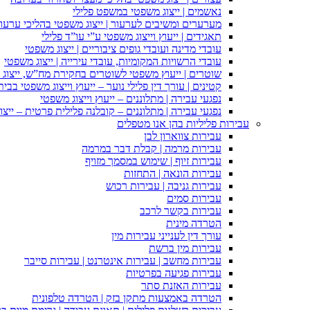
נאשמים | ייצוג משפטי במשפט פלילי
מערערים ומשיבים לערעור | ייצוג משפטי בהליכי ערעור
תאגידים | ייעוץ וייצוג משפטי ע”י עו”ד פלילי
עובדי מדינה ועובדי גופים ציבוריים | ייצוג משפטי
עובדי הרשויות המקומיות, עובדי עירייה | ייצוג משפטי
שוטרים | ייעוץ משפטי לשוטרים בחקירת מח”ש, ייצוג
קטינים | עורך דין פלילי נוער – ייעוץ וייצוג משפטי בב
נפגעי עבירה | מתלוננים – ייעוץ וייצוג משפטי
נפגעי עבירה | מתלוננים – קובלנה פלילית פרטית – ייצו
עבירות פליליות בהן אנו מטפלים
עבירות צווארון לבן
עבירות מרמה | קבלת דבר במרמה
עבירות זיוף | שימוש במסמך מזויף
עבירות הונאה | התחזות
עבירות גניבה | עבירות רכוש
עבירות סמים
עבירות בקשר לרכב
הטרדה מינית
עורך דין לענייני עבירות מין
עבירות מין ברשת
עבירות מחשב | עבירות אינטרנט | עבירות סייבר
עבירות פגיעה בפרטיות
עבירות האזנת סתר
הטרדה באמצעות מתקן בזק | הטרדה טלפונית