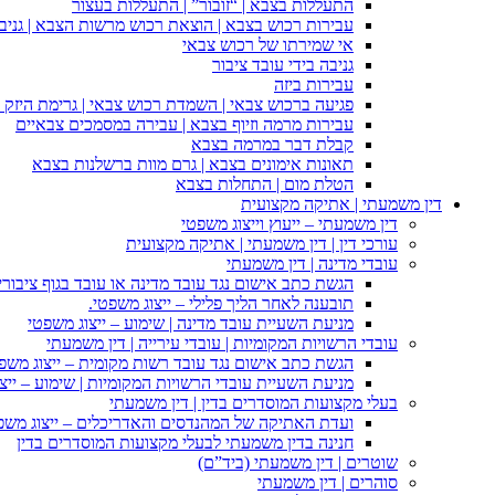
התעללות בצבא | “זובור” | התעללות בעצור
עבירות רכוש בצבא | הוצאת רכוש מרשות הצבא | גניבה
אי שמירתו של רכוש צבאי
גניבה בידי עובד ציבור
עבירות ביזה
פגיעה ברכוש צבאי | השמדת רכוש צבאי | גרימת היזק ב
עבירות מרמה וזיוף בצבא | עבירה במסמכים צבאיים
קבלת דבר במרמה בצבא
תאונות אימונים בצבא | גרם מוות ברשלנות בצבא
הטלת מום | התחלות בצבא
דין משמעתי | אתיקה מקצועית
דין משמעתי – ייעוץ וייצוג משפטי
עורכי דין | דין משמעתי | אתיקה מקצועית
עובדי מדינה | דין משמעתי
הגשת כתב אישום נגד עובד מדינה או עובד בגוף ציבורי
תובענה לאחר הליך פלילי – ייצוג משפטי.
מניעת השעיית עובד מדינה | שימוע – ייצוג משפטי
עובדי הרשויות המקומיות | עובדי עירייה | דין משמעתי
הגשת כתב אישום נגד עובד רשות מקומית – ייצוג משפ
מניעת השעיית עובדי הרשויות המקומיות | שימוע – ייצ
בעלי מקצועות המוסדרים בדין | דין משמעתי
ועדת האתיקה של המהנדסים והאדריכלים – ייצוג משפט
חנינה בדין משמעתי לבעלי מקצועות המוסדרים בדין
שוטרים | דין משמעתי (ביד”ם)
סוהרים | דין משמעתי