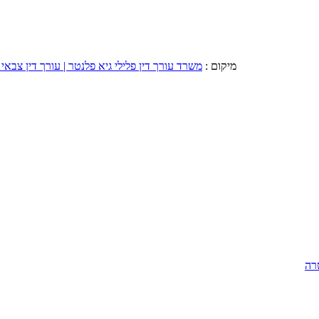
מיקום :
משרד עורך דין פלילי גיא פלנטר | עורך דין צבאי 
רה