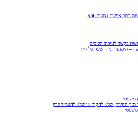
 כתב אישום | סעיף 60א
הגשת בקשה לעיכוב הליכים
עה – הימנעות מהרשעה פלילית
ץ משפטי
 תיק חקירה, שלא לחקור או שלא להעמיד לדין
 משפטי