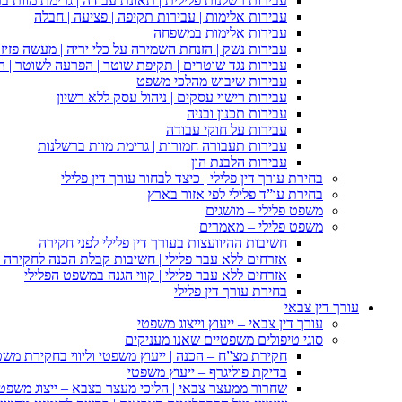
עבירות רשלנות פלילית | תאונת עבודה | גרימת מוות ב
עבירות אלימות | עבירות תקיפה | פציעה | חבלה
עבירות אלימות במשפחה
עבירות נשק | הזנחת השמירה על כלי יריה | מעשה פזיז
עבירות נגד שוטרים | תקיפת שוטר | הפרעה לשוטר | ה
עבירות שיבוש מהלכי משפט
עבירות רישוי עסקים | ניהול עסק ללא רשיון
עבירות תכנון ובניה
עבירות על חוקי עבודה
עבירות תעבורה חמורות | גרימת מוות ברשלנות
עבירות הלבנת הון
בחירת עורך דין פלילי | כיצד לבחור עורך דין פלילי
בחירת עו”ד פלילי לפי אזור בארץ
משפט פלילי – מושגים
משפט פלילי – מאמרים
חשיבות ההיוועצות בעורך דין פלילי לפני חקירה
אזרחים ללא עבר פלילי | חשיבות קבלת הכנה לחקירה פ
אזרחים ללא עבר פלילי | קווי הגנה במשפט הפלילי
בחירת עורך דין פלילי
עורך דין צבאי
עורך דין צבאי – ייעוץ וייצוג משפטי
סוגי טיפולים משפטיים שאנו מעניקים
חקירת מצ”ח – הכנה | ייעוץ משפטי וליווי בחקירת מש
בדיקת פוליגרף – ייעוץ משפטי
שחרור ממעצר צבאי | הליכי מעצר בצבא – ייצוג משפט