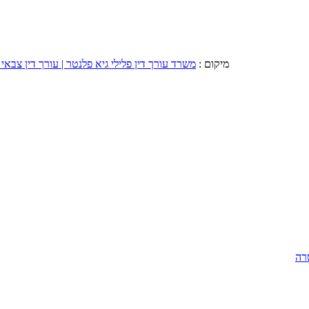
מיקום :
משרד עורך דין פלילי גיא פלנטר | עורך דין צבאי 
רה