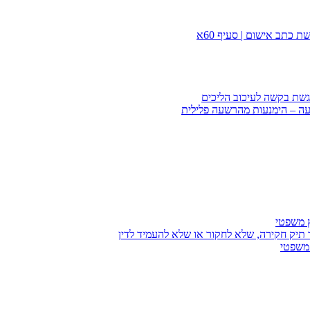
 כתב אישום | סעיף 60א
הגשת בקשה לעיכוב הליכים
עה – הימנעות מהרשעה פלילית
ץ משפטי
 תיק חקירה, שלא לחקור או שלא להעמיד לדין
 משפטי