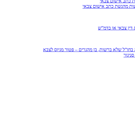
ת כתב אישום צבאי
עות מהגשת כתב אישום צבאי
דין צבאי או בדמ”ש
חו”ל שלא ברשות, בן מהגרים – פטור מגיוס לצבא
ניגור