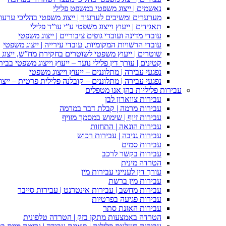
נאשמים | ייצוג משפטי במשפט פלילי
מערערים ומשיבים לערעור | ייצוג משפטי בהליכי ערעור
תאגידים | ייעוץ וייצוג משפטי ע”י עו”ד פלילי
עובדי מדינה ועובדי גופים ציבוריים | ייצוג משפטי
עובדי הרשויות המקומיות, עובדי עירייה | ייצוג משפטי
שוטרים | ייעוץ משפטי לשוטרים בחקירת מח”ש, ייצוג
קטינים | עורך דין פלילי נוער – ייעוץ וייצוג משפטי בב
נפגעי עבירה | מתלוננים – ייעוץ וייצוג משפטי
נפגעי עבירה | מתלוננים – קובלנה פלילית פרטית – ייצו
עבירות פליליות בהן אנו מטפלים
עבירות צווארון לבן
עבירות מרמה | קבלת דבר במרמה
עבירות זיוף | שימוש במסמך מזויף
עבירות הונאה | התחזות
עבירות גניבה | עבירות רכוש
עבירות סמים
עבירות בקשר לרכב
הטרדה מינית
עורך דין לענייני עבירות מין
עבירות מין ברשת
עבירות מחשב | עבירות אינטרנט | עבירות סייבר
עבירות פגיעה בפרטיות
עבירות האזנת סתר
הטרדה באמצעות מתקן בזק | הטרדה טלפונית