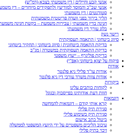
אנשי קבע וחיילים | דין משמעתי בצבא (דמ”ש)
אנשי שב”כ והמוסד למודיעין ולתפקידים מיוחדים – דין משמע
סטודנטים | דין משמעתי
הליך בירור בפני וועדה פריטטית משמעתית
חנינה בדין משמעתי | עבירות משמעת – בקשת חנינה משמעת
בלוג עורך דין משמעתי
רישוי נשק
סיווג ביטחוני | התאמה תעסוקתית
בדיקת התאמה ביטחונית | סיווג ביטחוני | תחקיר ביטחוני
בדיקת התאמה תעסוקתית במשטרה | מג”ב
בדיקת פוליגרף – ייעוץ משפטי
פיקוח על יצוא ביטחוני (אפ”י)
אודות
אודות עו”ד פלילי גיא פלנטר
אודות צוות משרד עורכי דין גיא פלנטר
ביקורות
לקוחות כותבים עלינו
חוות דעת אודותינו בפייסבוק ובגוגל
דוגמאות
קרא אותי קודם – דוגמאות להמחשה
סגירת תיק פלילי
סגירת תיק בשימוע פלילי
ביטול כתב אישום
עיכוב הליכים משפטיים על ידי היועץ המשפטי לממשלה
זיכוי בתיק פלילי