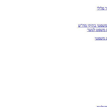
 פלילי
 משפטי בתיקי מח”ש
ית משפט לנוער
ג משפטי