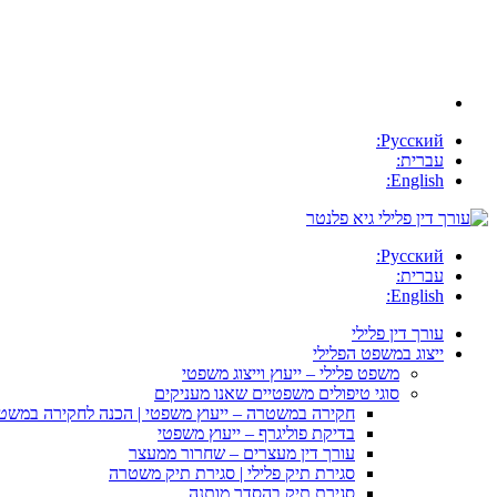
Русский:
עברית:
English:
Русский:
עברית:
English:
עורך דין פלילי
ייצוג במשפט הפלילי
משפט פלילי – ייעוץ וייצוג משפטי
סוגי טיפולים משפטיים שאנו מעניקים
חקירה במשטרה – ייעוץ משפטי | הכנה לחקירה במשט
בדיקת פוליגרף – ייעוץ משפטי
עורך דין מעצרים – שחרור ממעצר
סגירת תיק פלילי | סגירת תיק משטרה
סגירת תיק בהסדר מותנה