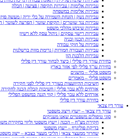
עבירות רשלנות פלילית | תאונת עבודה | גרימת מוות ב
עבירות אלימות | עבירות תקיפה | פציעה | חבלה
עבירות אלימות במשפחה
עבירות נשק | הזנחת השמירה על כלי יריה | מעשה פזיז
עבירות נגד שוטרים | תקיפת שוטר | הפרעה לשוטר | ה
עבירות שיבוש מהלכי משפט
עבירות רישוי עסקים | ניהול עסק ללא רשיון
עבירות תכנון ובניה
עבירות על חוקי עבודה
עבירות תעבורה חמורות | גרימת מוות ברשלנות
עבירות הלבנת הון
בחירת עורך דין פלילי | כיצד לבחור עורך דין פלילי
בחירת עו”ד פלילי לפי אזור בארץ
משפט פלילי – מושגים
משפט פלילי – מאמרים
חשיבות ההיוועצות בעורך דין פלילי לפני חקירה
אזרחים ללא עבר פלילי | חשיבות קבלת הכנה לחקירה פ
אזרחים ללא עבר פלילי | קווי הגנה במשפט הפלילי
בחירת עורך דין פלילי
עורך דין צבאי
עורך דין צבאי – ייעוץ וייצוג משפטי
סוגי טיפולים משפטיים שאנו מעניקים
חקירת מצ”ח – הכנה | ייעוץ משפטי וליווי בחקירת מש
בדיקת פוליגרף – ייעוץ משפטי
שחרור ממעצר צבאי | הליכי מעצר בצבא – ייצוג משפט