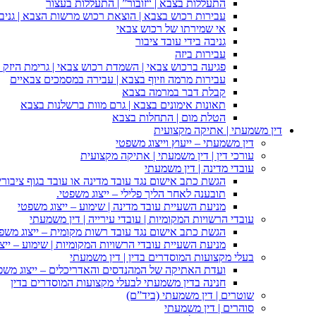
התעללות בצבא | “זובור” | התעללות בעצור
עבירות רכוש בצבא | הוצאת רכוש מרשות הצבא | גניבה
אי שמירתו של רכוש צבאי
גניבה בידי עובד ציבור
עבירות ביזה
פגיעה ברכוש צבאי | השמדת רכוש צבאי | גרימת היזק ב
עבירות מרמה וזיוף בצבא | עבירה במסמכים צבאיים
קבלת דבר במרמה בצבא
תאונות אימונים בצבא | גרם מוות ברשלנות בצבא
הטלת מום | התחלות בצבא
דין משמעתי | אתיקה מקצועית
דין משמעתי – ייעוץ וייצוג משפטי
עורכי דין | דין משמעתי | אתיקה מקצועית
עובדי מדינה | דין משמעתי
הגשת כתב אישום נגד עובד מדינה או עובד בגוף ציבורי
תובענה לאחר הליך פלילי – ייצוג משפטי.
מניעת השעיית עובד מדינה | שימוע – ייצוג משפטי
עובדי הרשויות המקומיות | עובדי עירייה | דין משמעתי
הגשת כתב אישום נגד עובד רשות מקומית – ייצוג משפ
מניעת השעיית עובדי הרשויות המקומיות | שימוע – ייצ
בעלי מקצועות המוסדרים בדין | דין משמעתי
ועדת האתיקה של המהנדסים והאדריכלים – ייצוג משפט
חנינה בדין משמעתי לבעלי מקצועות המוסדרים בדין
שוטרים | דין משמעתי (ביד”ם)
סוהרים | דין משמעתי