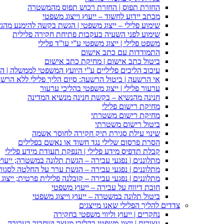
החזרת תפוס | החזרת רכוש תפוס מהמשטרה
מכתב יידוע לחשוד – ייעוץ וייצוג משפטי
שימוע פלילי – ייצוג משפטי | הגשת בקשה להימנע מהגשת
שימוע לפני השעיה בעקבות פתיחת חקירה פלילית
משפט פלילי | ייצוג משפטי ע”י עו”ד פלילי
התמודדות עם כתב אישום
ביטול כתב אישום | מחיקת כתב אישום
עיכוב הליכים פליליים ע”י היועץ המשפטי לממשלה | 
אי הרשעה | ביטול הרשעה: סיום הליך פלילי ללא הרש
ערעור פלילי | ייצוג משפטי בהליכי ערעור
חנינה מהנשיא – בקשת חנינה מנשיא המדינה
מחיקת רישום פלילי
מחיקת רישום משטרתי
ביטול רישום משטרתי
שינוי עילת סגירת תיק חקירה לחוסר אשמה
הסרת פרסום שלילי נגד חשוד או נאשם בפלילים
קבלת תדפיס מידע פלילי | הנפקת תעודת מידע פלילי
מתלוננים | נפגעי עבירה – הגשת תלונה במשטרה; ייעו
מתלוננים | נפגעי עבירה – הגשת ערר על החלטה לסגור
מתלוננים | נפגעי עבירה – קובלנה פלילית פרטית; ייצוג
חובת דיווח על עבירה – ייעוץ משפטי
ביטול תלונה במשטרה – ייעוץ וייצוג משפטי
צדדים להליך הפלילי שאנו מייצגים
נחקרים | ייעוץ וליווי משפטי בחקירה
עצורים | ייצוג משפטי בהליכי מעצר ושחרור בערובה