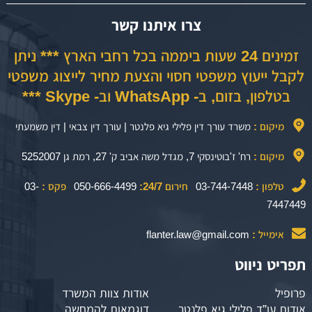
צרו איתנו קשר
זמינים 24 שעות ביממה בכל רחבי הארץ *** ניתן
לקבל ייעוץ משפטי חסוי והצעת מחיר לייצוג משפטי
בטלפון, בזום, ב- WhatsApp וב- Skype ***
מיקום :
משרד עורך דין פלילי גיא פלנטר | עורך דין צבאי | דין משמעתי
מיקום :
רח' ז'בוטינסקי 7, מגדל משה אביב ק' 27, רמת גן 5252007
טלפון :
03-744-7448
חירום 24/7:
050-666-4499
פקס :
03-
7447449
אימייל :
flanter.law@gmail.com
תפריט ניווט
פרופיל
אודות צוות המשרד
אודות עו”ד פלילי גיא פלנטר
דוגמאות להמחשה